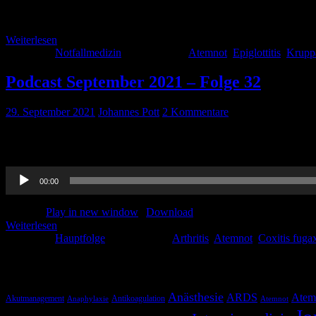
Es ist Anfang September gegen 22:30 Uhr, ihr habt euch gerade hinge
mitzuteilen, als dass ein etwas panischer Vater in der Angst angeruf
Weiterlesen
Kategorie:
Notfallmedizin
Schlagwörter:
Atemnot
,
Epiglottitis
,
Kruppa
Podcast September 2021 – Folge 32
29. September 2021
Johannes Pott
2 Kommentare
Und da ist sie wieder, unsere neue Hauptfolge! Es erwarten euch sp
Audio-
00:00
Player
Podcast:
Play in new window
|
Download
Weiterlesen
Kategorie:
Hauptfolge
Schlagwörter:
Arthritis
,
Atemnot
,
Coxitis fuga
Schlagwörter
Anästhesie
ARDS
Atem
Akutmanagement
Antikoagulation
Anaphylaxie
Atemnot