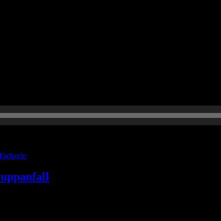
en Artikel dazu zum nachlesen.
Pädiatrie
uppanfall