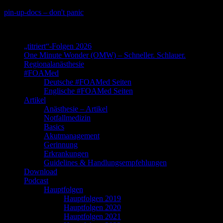
Skip
pin-up-docs – don't panic
to
Perioperative-, Intensiv- und Notfallmedizin
content
„titriert“-Folgen 2026
One Minute Wonder (OMW) – Schneller. Schlauer.
Regionalanästhesie
#FOAMed
Deutsche #FOAMed Seiten
Englische #FOAMed Seiten
Artikel
Anästhesie – Artikel
Notfallmedizin
Basics
Akutmanagement
Gerinnung
Erkrankungen
Guidelines & Handlungsempfehlungen
Download
Podcast
Hauptfolgen
Hauptfolgen 2019
Hauptfolgen 2020
Hauptfolgen 2021