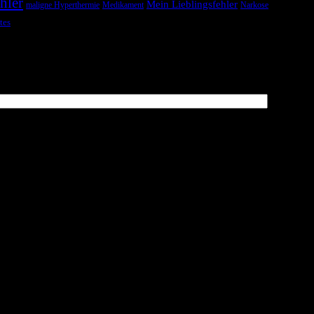
hler
Mein Lieblingsfehler
maligne Hyperthermie
Medikament
Narkose
tes