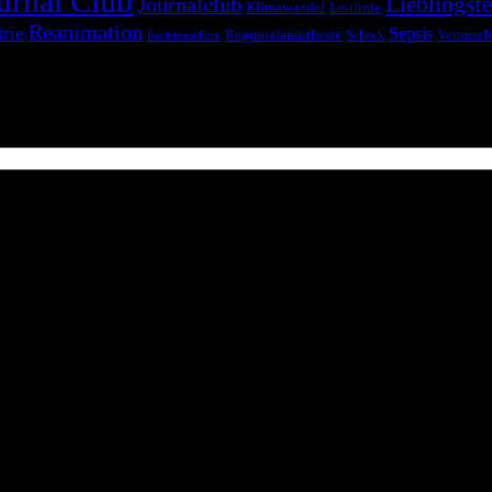
urnal Club
Lieblingsfe
Journalclub
Klimawandel
Leitlinie
Reanimation
trie
Sepsis
Regionalanästhesie
Schock
Vermisch
Rechtsmedizin