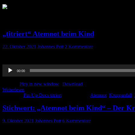
Schlagwort:
Kruppanfall
„titriert“ Atemnot beim Kind
22. Oktober 2021
Johannes Pott
2 Kommentare
Alles zum nachhören zum Krupp-Syndrom gibt es hier. Hier gibt es d
Audio-
00:00
Player
Podcast:
Play in new window
|
Download
Weiterlesen
Kategorie:
Pin-Up-Docs-titriert
Schlagwörter:
Atemnot
,
Kruppanfall
,
Stichwort: „Atemnot beim Kind“ – Der Kr
9. Oktober 2021
Johannes Pott
6 Kommentare