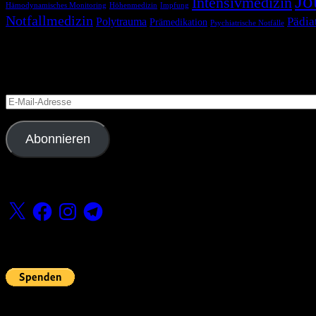
Jo
Intensivmedizin
Hämodynamisches Monitoring
Höhenmedizin
Impfung
Notfallmedizin
Pädia
Polytrauma
Prämedikation
Psychiatrische Notfälle
Blog via E-Mail abonnieren
Versäume keinen Beitrag
E-
Mail-
Adresse
Abonnieren
Folge uns
X
Facebook
Instagram
Telegram
Fördern
Pin Up’s