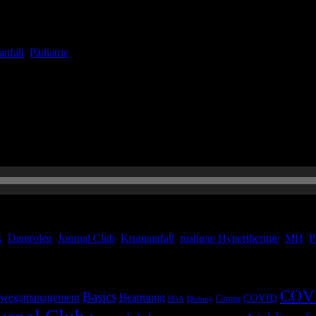
legt und euer Melder reißt euch aus dem Halbschlaf: „Atemnot Kind, 3
en habe, sein Sohn drohe zu ersticken. Auf der Anfahrt macht ihr euch 
nfall
,
Pädiatrie
annende Themen wie natürlich unser Journal-Club, das Krupp-Syndrom,
x
,
Dantrolen
,
Journal Club
,
Kruppanfall
,
maligne Hyperthermie
,
MH
,
P
COV
Basics
wegsmanagement
Beatmung
COVID
Corona
BGA
Blutung