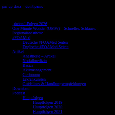
Skip
pin-up-docs – don't panic
to
Perioperative-, Intensiv- und Notfallmedizin
content
„titriert“-Folgen 2026
One Minute Wonder (OMW) – Schneller. Schlauer.
Regionalanästhesie
#FOAMed
Deutsche #FOAMed Seiten
Englische #FOAMed Seiten
Artikel
Anästhesie – Artikel
Notfallmedizin
Basics
Akutmanagement
Gerinnung
Erkrankungen
Guidelines & Handlungsempfehlungen
Download
Podcast
Hauptfolgen
Hauptfolgen 2019
Hauptfolgen 2020
Hauptfolgen 2021