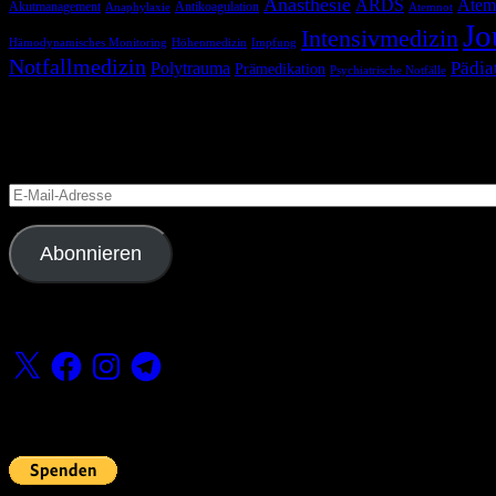
Anästhesie
ARDS
Atem
Akutmanagement
Antikoagulation
Anaphylaxie
Atemnot
Jo
Intensivmedizin
Hämodynamisches Monitoring
Höhenmedizin
Impfung
Notfallmedizin
Pädia
Polytrauma
Prämedikation
Psychiatrische Notfälle
Blog via E-Mail abonnieren
Versäume keinen Beitrag
E-
Mail-
Adresse
Abonnieren
Folge uns
X
Facebook
Instagram
Telegram
Fördern