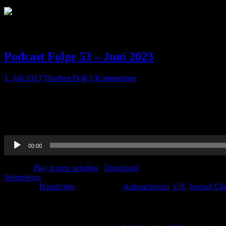
Schlagwort:
Aufwachraum
Podcast Folge 53 – Juni 2023
1. Juli 2023
Thorben Doll
5 Kommentare
Journal Club Unsere Juni Folge mit unserem Journal Club, Diskussio
Intensive Care. 2023 Mar 22;11(1):12. doi: 10.1186/s40560-023
Pooter F, de Wit […]
Audio-
00:00
Player
Podcast:
Play in new window
|
Download
Weiterlesen
Kategorie:
Hauptfolge
Schlagwörter:
Aufwachraum
,
EIS
,
Journal Cl
Schlagwörter