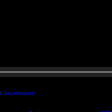
nen zur Traumareanimation und als Abkühlung: „Eis im AWR!“ Omori K, 
-00661-8. PMID: 36949540; PMCID: PMC10035187. Camaro C, Aarts G
ub
,
Traumareanimation