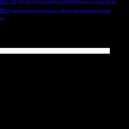
ID-19
Gerinnung
Ernährung
EKG
Heparin
CRM
DOAK
Harnwegsinfekt
hler
Mein Lieblingsfehler
maligne Hyperthermie
Medikament
Narkose
tes