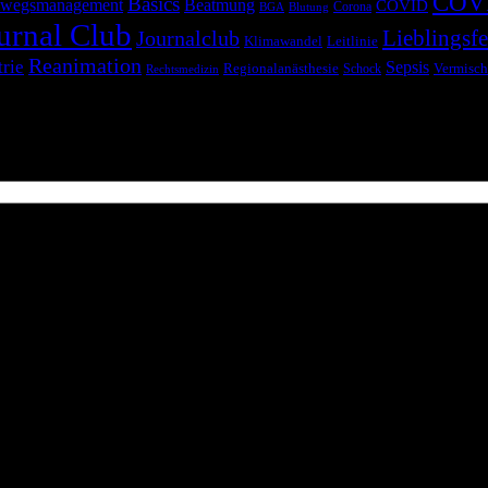
COV
Basics
wegsmanagement
Beatmung
COVID
Corona
BGA
Blutung
urnal Club
Lieblingsfe
Journalclub
Klimawandel
Leitlinie
Reanimation
trie
Sepsis
Regionalanästhesie
Schock
Vermisch
Rechtsmedizin