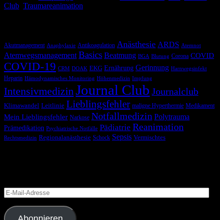
Club
,
Traumareanimation
Schlagwörter
Anästhesie
ARDS
Akutmanagement
Antikoagulation
Anaphylaxie
Atemnot
Basics
Atemwegsmanagement
Beatmung
COVID
Corona
BGA
Blutung
COVID-19
Gerinnung
Ernährung
EKG
CRM
DOAK
Harnwegsinfekt
Heparin
Hämodynamisches Monitoring
Höhenmedizin
Impfung
Journal Club
Intensivmedizin
Journalclub
Lieblingsfehler
Klimawandel
Leitlinie
maligne Hyperthermie
Medikament
Notfallmedizin
Polytrauma
Mein Lieblingsfehler
Narkose
Reanimation
Pädiatrie
Prämedikation
Psychiatrische Notfälle
Sepsis
Regionalanästhesie
Schock
Vermischtes
Rechtsmedizin
Blog via E-Mail abonnieren
Versäume keinen Beitrag
E-
Mail-
Adresse
Abonnieren