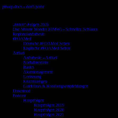
Skip
pin-up-docs – don't panic
to
Perioperative-, Intensiv- und Notfallmedizin
content
„titriert“-Folgen 2026
One Minute Wonder (OMW) – Schneller. Schlauer.
Regionalanästhesie
#FOAMed
Deutsche #FOAMed Seiten
Englische #FOAMed Seiten
Artikel
Anästhesie – Artikel
Notfallmedizin
Basics
Akutmanagement
Gerinnung
Erkrankungen
Guidelines & Handlungsempfehlungen
Download
Podcast
Hauptfolgen
Hauptfolgen 2019
Hauptfolgen 2020
Hauptfolgen 2021