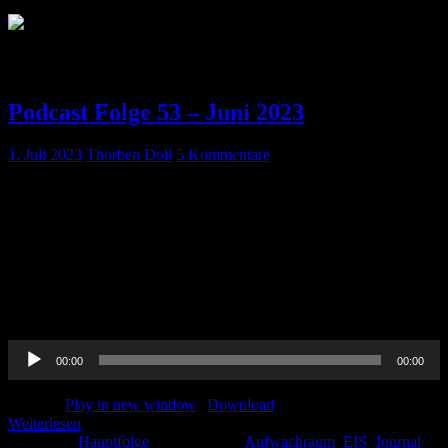
Schlagwort:
EIS
Podcast Folge 53 – Juni 2023
1. Juli 2023
Thorben Doll
5 Kommentare
Journal Club Unsere Juni Folge mit unserem Journal Club,
Diskussionen zur Traumareanimation und als Abkühlung: „Eis im
AWR!“ Omori K, Roberts I. Prehospital tranexamic acid for trauma
victims. J Intensive Care. 2023 Mar 22;11(1):12. doi:
10.1186/s40560-023-00661-8. PMID: 36949540; PMCID:
PMC10035187. Camaro C, Aarts GWA, Adang EMM, van Hout R,
Brok G, Hoare A, Rodwell L, de Pooter F, de Wit […]
Audio-
00:00
00:00
Player
Podcast:
Play in new window
|
Download
Weiterlesen
Kategorie:
Hauptfolge
Schlagwörter:
Aufwachraum
,
EIS
,
Journal