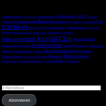
Schlagwörter
Anästhesie
ARDS
Akutmanagement
Antikoagulation
Anaphylaxie
Atemnot
Basics
Atemwegsmanagement
Beatmung
COVID
Corona
BGA
Blutung
COVID-19
Gerinnung
Ernährung
EKG
CRM
DOAK
Harnwegsinfekt
Heparin
Hämodynamisches Monitoring
Höhenmedizin
Impfung
Journal Club
Intensivmedizin
Journalclub
Lieblingsfehler
Klimawandel
Leitlinie
maligne Hyperthermie
Medikament
Notfallmedizin
Polytrauma
Mein Lieblingsfehler
Narkose
Reanimation
Pädiatrie
Prämedikation
Psychiatrische Notfälle
Sepsis
Regionalanästhesie
Schock
Vermischtes
Rechtsmedizin
Blog via E-Mail abonnieren
Versäume keinen Beitrag
E-
Mail-
Adresse
Abonnieren