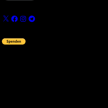
Folge uns
X
Facebook
Instagram
Telegram
Fördern
Pin Up’s