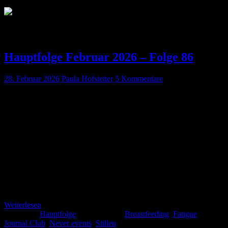
Schlagwort:
Breastfeeding
Hauptfolge Februar 2026 – Folge 86
28. Februar 2026
Paula Hofstetter
5 Kommentare
Auch im Februar 2026 haben wir wieder einen informativen
Podcast für Euch am Start.. Neben dem beliebten Journal Club geht
es in dieser Folge um Stillen und Narkose und um das Themenfeld
der „Never events“. Und es erwartet Euch noch ein klassischer
Lieblingsfehler. Viel Spaß bei dieser Folge! Vermischtes
Empfehlungen für stillende Personen:
https://www.asahq.org/standards-and-practice-parameters/statement-
on-resuming-breastfeeding-after-anesthesia?
utm_source=chatgpt.com Kurzfassung: Fast alle anästhesiologisch
verwendeten Medikamente […]
Weiterlesen
Kategorie:
Hauptfolge
Schlagwörter:
Breastfeeding
,
Fatigue
,
Journal Club
,
Never events
,
Stillen