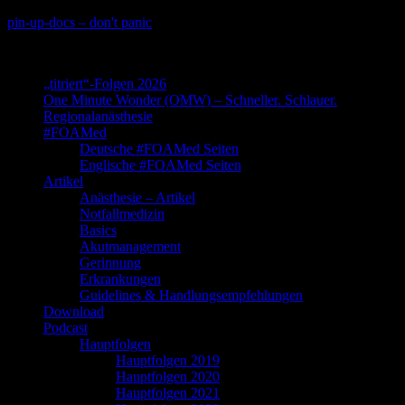
Skip
pin-up-docs – don't panic
to
Perioperative-, Intensiv- und Notfallmedizin
content
„titriert“-Folgen 2026
One Minute Wonder (OMW) – Schneller. Schlauer.
Regionalanästhesie
#FOAMed
Deutsche #FOAMed Seiten
Englische #FOAMed Seiten
Artikel
Anästhesie – Artikel
Notfallmedizin
Basics
Akutmanagement
Gerinnung
Erkrankungen
Guidelines & Handlungsempfehlungen
Download
Podcast
Hauptfolgen
Hauptfolgen 2019
Hauptfolgen 2020
Hauptfolgen 2021