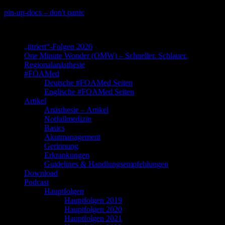
Skip
pin-up-docs – don't panic
to
Perioperative-, Intensiv- und Notfallmedizin
content
„titriert“-Folgen 2026
One Minute Wonder (OMW) – Schneller. Schlauer.
Regionalanästhesie
#FOAMed
Deutsche #FOAMed Seiten
Englische #FOAMed Seiten
Artikel
Anästhesie – Artikel
Notfallmedizin
Basics
Akutmanagement
Gerinnung
Erkrankungen
Guidelines & Handlungsempfehlungen
Download
Podcast
Hauptfolgen
Hauptfolgen 2019
Hauptfolgen 2020
Hauptfolgen 2021