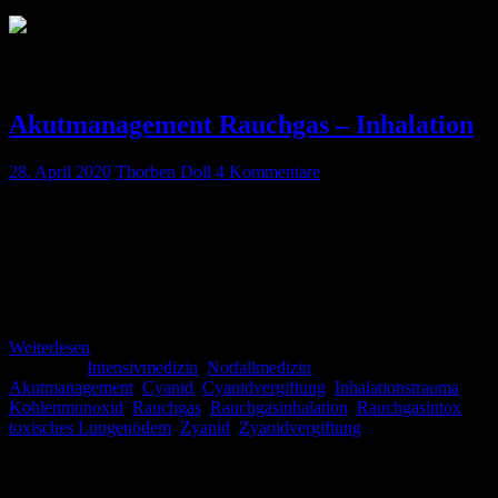
Schlagwort:
Cyanidvergiftung
Akutmanagement Rauchgas – Inhalation
28. April 2020
Thorben Doll
4 Kommentare
Im Rahmen einer Rauchgasvergiftung treffen viele
Schädigungsmechanismen mit häufig unspezifischen Symptomen
aufeinander. Wir versuchen euch im Folgenden eine Systematik an
die Hand zu geben, um die richtigen Therapieentscheidungen zu
treffen.
Weiterlesen
Kategorie:
Intensivmedizin
,
Notfallmedizin
Schlagwörter:
Akutmanagement
,
Cyanid
,
Cyanidvergiftung
,
Inhalationstrauma
,
Kohlenmonoxid
,
Rauchgas
,
Rauchgasinhalation
,
Rauchgasintox
,
toxisches Lungenödem
,
Zyanid
,
Zyanidvergiftung
Schlagwörter