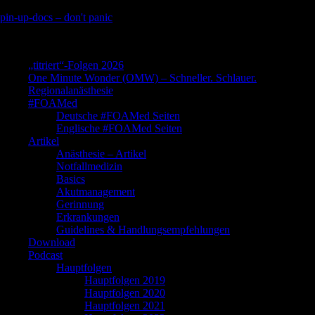
Skip
pin-up-docs – don't panic
to
Perioperative-, Intensiv- und Notfallmedizin
content
„titriert“-Folgen 2026
One Minute Wonder (OMW) – Schneller. Schlauer.
Regionalanästhesie
#FOAMed
Deutsche #FOAMed Seiten
Englische #FOAMed Seiten
Artikel
Anästhesie – Artikel
Notfallmedizin
Basics
Akutmanagement
Gerinnung
Erkrankungen
Guidelines & Handlungsempfehlungen
Download
Podcast
Hauptfolgen
Hauptfolgen 2019
Hauptfolgen 2020
Hauptfolgen 2021