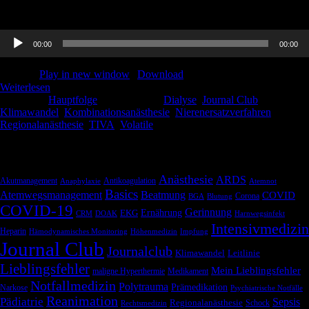
fort. Viel Spaß beim hören!
Audio-
00:00
00:00
Player
Podcast:
Play in new window
|
Download
Weiterlesen
Kategorie:
Hauptfolge
Schlagwörter:
Dialyse
,
Journal Club
,
Klimawandel
,
Kombinationsanästhesie
,
Nierenersatzverfahren
,
Regionalanästhesie
,
TIVA
,
Volatile
Schlagwörter
Anästhesie
ARDS
Akutmanagement
Antikoagulation
Anaphylaxie
Atemnot
Basics
Atemwegsmanagement
Beatmung
COVID
Corona
BGA
Blutung
COVID-19
Gerinnung
Ernährung
EKG
CRM
DOAK
Harnwegsinfekt
Intensivmedizin
Heparin
Hämodynamisches Monitoring
Höhenmedizin
Impfung
Journal Club
Journalclub
Klimawandel
Leitlinie
Lieblingsfehler
Mein Lieblingsfehler
maligne Hyperthermie
Medikament
Notfallmedizin
Polytrauma
Prämedikation
Narkose
Psychiatrische Notfälle
Reanimation
Pädiatrie
Sepsis
Regionalanästhesie
Schock
Rechtsmedizin