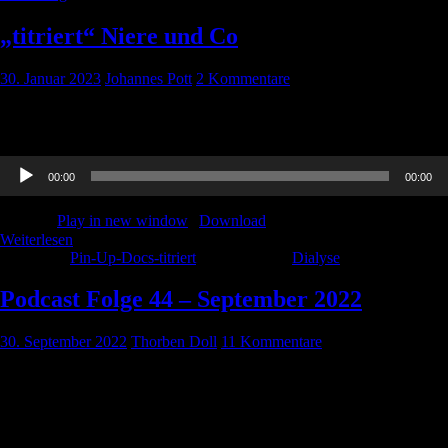
„titriert“ Niere und Co
30. Januar 2023
Johannes Pott
2 Kommentare
Ein Horror-Thema – Niere und Nierensatzverfahren (Dialyse). Dana
hat sich dem Ganzen mal angenommen.
Audio-
00:00
00:00
Player
Podcast:
Play in new window
|
Download
Weiterlesen
Kategorie:
Pin-Up-Docs-titriert
Schlagwörter:
Dialyse
Podcast Folge 44 – September 2022
30. September 2022
Thorben Doll
11 Kommentare
Die neue Podcast-Folge ist da, wie immer mit Journal Club, einer
Diskussion ob TIVA oder balancierte Anästhesie besser ist und ganz
viel zu Dialyse und Nierenerkrankungen auf der Intensivstation.
Außerdem setzt Thorben die Reihe zu Hightech-Medizin und Klima