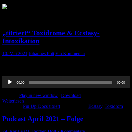
Schlagwort:
Ecstasy
„titriert“ Toxidrome & Ecstasy-
Intoxikation
10. Mai 2021
Johannes Pott
Ein Kommentar
Zum Nachhören, alles zu Toxidrom und als Schmankerl die
Ecstasy-Intoxikation. Viel Spaß beim hören!
Audio-
00:00
00:00
Player
Podcast:
Play in new window
|
Download
Weiterlesen
Kategorie:
Pin-Up-Docs-titriert
Schlagwörter:
Ecstasy
,
Toxidrom
Podcast April 2021 – Folge
29. April 2021
Thorben Doll
7 Kommentare