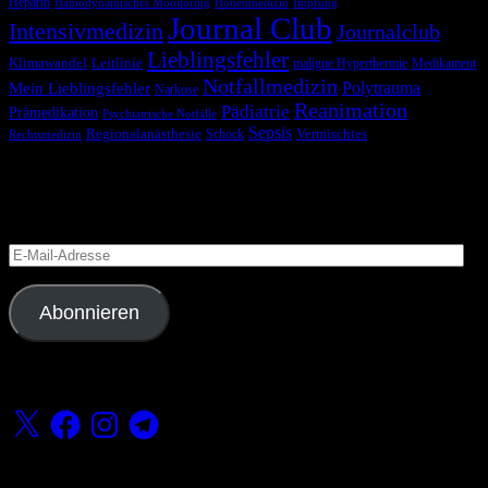
Heparin
Hämodynamisches Monitoring
Höhenmedizin
Impfung
Journal Club
Intensivmedizin
Journalclub
Lieblingsfehler
Klimawandel
Leitlinie
maligne Hyperthermie
Medikament
Notfallmedizin
Polytrauma
Mein Lieblingsfehler
Narkose
Reanimation
Pädiatrie
Prämedikation
Psychiatrische Notfälle
Sepsis
Regionalanästhesie
Schock
Vermischtes
Rechtsmedizin
Blog via E-Mail abonnieren
Versäume keinen Beitrag
E-
Mail-
Adresse
Abonnieren
Folge uns
X
Facebook
Instagram
Telegram
Fördern