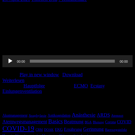
CAVE: In der aktuellen Folge sind nur 4 CME-Codewörter
versteckt, nicht 5, wie angekündigt! Unser Fehler, we are sorry! Wir
haben es geschafft. Es gibt ganz viel neues! Ihr könnt mit unserem
Podcast ab sofort CME-Punkte generieren! Wir hoffen, dass euch
gefällt! Ansonsten gibt es diesen Monat alles zu ECMO, Ecstasy-
Intoxikation und zur Einlungenventilation. Dazu unseren Journal-
Club. Viel Spaß beim […]
Audio-
00:00
00:00
Player
Podcast:
Play in new window
|
Download
Weiterlesen
Kategorie:
Hauptfolge
Schlagwörter:
ECMO
,
Ecstasy
,
Einlungenventilation
Schlagwörter
Anästhesie
ARDS
Akutmanagement
Antikoagulation
Anaphylaxie
Atemnot
Basics
Atemwegsmanagement
Beatmung
COVID
Corona
BGA
Blutung
COVID-19
Gerinnung
Ernährung
EKG
CRM
DOAK
Harnwegsinfekt