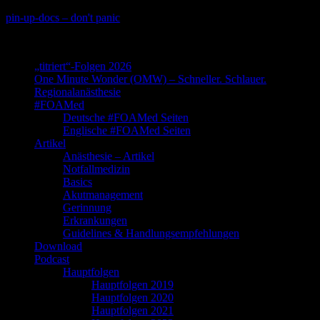
Skip
pin-up-docs – don't panic
to
Perioperative-, Intensiv- und Notfallmedizin
content
„titriert“-Folgen 2026
One Minute Wonder (OMW) – Schneller. Schlauer.
Regionalanästhesie
#FOAMed
Deutsche #FOAMed Seiten
Englische #FOAMed Seiten
Artikel
Anästhesie – Artikel
Notfallmedizin
Basics
Akutmanagement
Gerinnung
Erkrankungen
Guidelines & Handlungsempfehlungen
Download
Podcast
Hauptfolgen
Hauptfolgen 2019
Hauptfolgen 2020
Hauptfolgen 2021