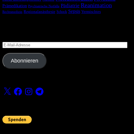
Reanimation
Pädiatrie
Prämedikation
Psychiatrische Notfälle
Sepsis
Regionalanästhesie
Schock
Vermischtes
Rechtsmedizin
Blog via E-Mail abonnieren
Versäume keinen Beitrag
E-
Mail-
Adresse
Abonnieren
Folge uns
X
Facebook
Instagram
Telegram
Fördern
Pin Up’s