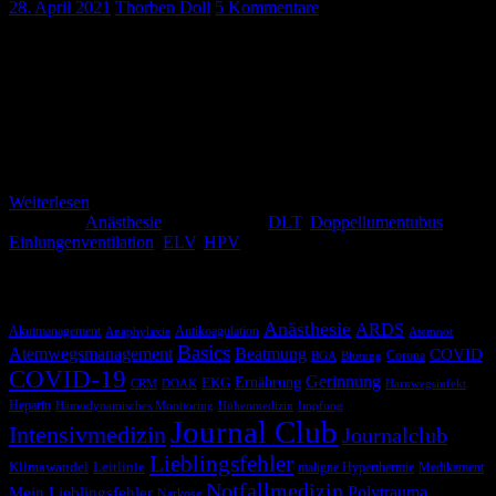
28. April 2021
Thorben Doll
5 Kommentare
Bei Operationen im Bereich des Thorax kann es euch passieren,
dass der Operateur sich „wünscht“, dass nur ein Lungenflügel des
Patienten beatmet wird. Auf diesem Weg entsteht im Bereich des
nicht ventilierten (und meist vollständig kollabierten =
Totalatelektase) Lungenflügels ein Raum, in dem der Chirurg seiner
Lieblingsbeschäftigung, dem Operieren, nachgehen kann.
Weiterlesen
Kategorie:
Anästhesie
Schlagwörter:
DLT
,
Doppellumentubus
,
Einlungenventilation
,
ELV
,
HPV
Schlagwörter
Anästhesie
ARDS
Akutmanagement
Antikoagulation
Anaphylaxie
Atemnot
Basics
Atemwegsmanagement
Beatmung
COVID
Corona
BGA
Blutung
COVID-19
Gerinnung
Ernährung
EKG
CRM
DOAK
Harnwegsinfekt
Heparin
Hämodynamisches Monitoring
Höhenmedizin
Impfung
Journal Club
Intensivmedizin
Journalclub
Lieblingsfehler
Klimawandel
Leitlinie
maligne Hyperthermie
Medikament
Notfallmedizin
Polytrauma
Mein Lieblingsfehler
Narkose