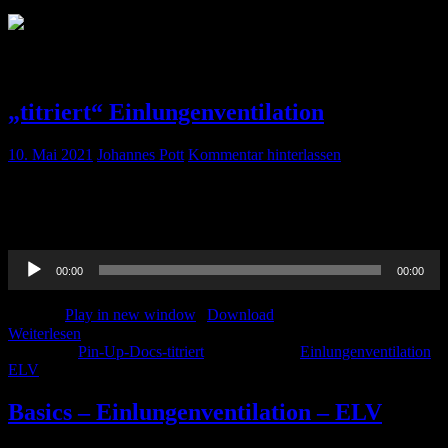
Schlagwort:
ELV
„titriert“ Einlungenventilation
10. Mai 2021
Johannes Pott
Kommentar hinterlassen
Wie funktioniert Einlungenventilation ? Tipps & Kniffe…. als das
haben wir für auch zum hören aufbereitet und natürlich nochmal zu
nachlesen hier.
Audio-
00:00
00:00
Player
Podcast:
Play in new window
|
Download
Weiterlesen
Kategorie:
Pin-Up-Docs-titriert
Schlagwörter:
Einlungenventilation
,
ELV
Basics – Einlungenventilation – ELV