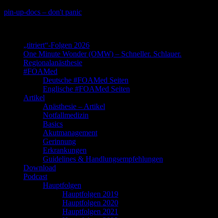
Skip
pin-up-docs – don't panic
to
Perioperative-, Intensiv- und Notfallmedizin
content
„titriert“-Folgen 2026
One Minute Wonder (OMW) – Schneller. Schlauer.
Regionalanästhesie
#FOAMed
Deutsche #FOAMed Seiten
Englische #FOAMed Seiten
Artikel
Anästhesie – Artikel
Notfallmedizin
Basics
Akutmanagement
Gerinnung
Erkrankungen
Guidelines & Handlungsempfehlungen
Download
Podcast
Hauptfolgen
Hauptfolgen 2019
Hauptfolgen 2020
Hauptfolgen 2021