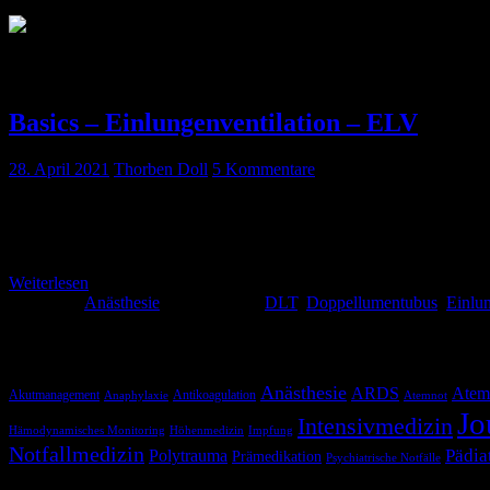
Schlagwort:
HPV
Basics – Einlungenventilation – ELV
28. April 2021
Thorben Doll
5 Kommentare
Bei Operationen im Bereich des Thorax kann es euch passieren, dass 
ventilierten (und meist vollständig kollabierten = Totalatelektase) 
Weiterlesen
Kategorie:
Anästhesie
Schlagwörter:
DLT
,
Doppellumentubus
,
Einlun
Schlagwörter
Anästhesie
ARDS
Atem
Akutmanagement
Antikoagulation
Anaphylaxie
Atemnot
Jo
Intensivmedizin
Hämodynamisches Monitoring
Höhenmedizin
Impfung
Notfallmedizin
Pädia
Polytrauma
Prämedikation
Psychiatrische Notfälle