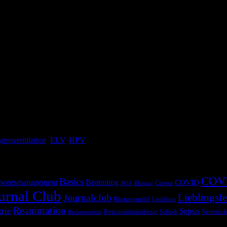
der Operateur sich „wünscht“, dass nur ein Lungenflügel des Patienten
Lungenflügels ein Raum, in dem der Chirurg seiner Lieblingsbeschäftigu
genventilation
,
ELV
,
HPV
COV
Basics
wegsmanagement
Beatmung
COVID
Corona
BGA
Blutung
urnal Club
Lieblingsfe
Journalclub
Klimawandel
Leitlinie
Reanimation
trie
Sepsis
Regionalanästhesie
Schock
Vermisch
Rechtsmedizin