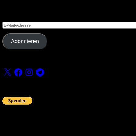
Blog via E-Mail abonnieren
Versäume keinen Beitrag
E-
Mail-
Adresse
Abonnieren
Folge uns
X
Facebook
Instagram
Telegram
Fördern
Pin Up’s