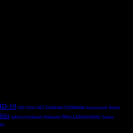
 beatmet wird. Auf diesem Weg entsteht im Bereich des nicht
ng, dem Operieren, nachgehen kann.
ID-19
Gerinnung
Ernährung
EKG
Heparin
CRM
DOAK
Harnwegsinfekt
hler
Mein Lieblingsfehler
maligne Hyperthermie
Medikament
Narkose
tes