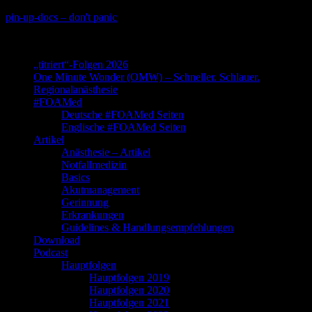
Skip
pin-up-docs – don't panic
to
Perioperative-, Intensiv- und Notfallmedizin
content
„titriert“-Folgen 2026
One Minute Wonder (OMW) – Schneller. Schlauer.
Regionalanästhesie
#FOAMed
Deutsche #FOAMed Seiten
Englische #FOAMed Seiten
Artikel
Anästhesie – Artikel
Notfallmedizin
Basics
Akutmanagement
Gerinnung
Erkrankungen
Guidelines & Handlungsempfehlungen
Download
Podcast
Hauptfolgen
Hauptfolgen 2019
Hauptfolgen 2020
Hauptfolgen 2021