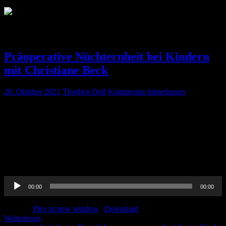
Schlagwort:
Kind
Präoperative Nüchternheit bei Kindern
mit Christiane Beck
20. Oktober 2021
Thorben Doll
Kommentar hinterlassen
https://www.awmf.org/leitlinien/detail/ll/001-047.html
https://www.ai-online.info/archiv/2021/10-2021/neue-europaeische-
leitlinie-fuer-praeoperative-nuechternzeiten-bei-kindern-
zustimmung-durch-das-dgai-praesidium-und-adaptation-durch-den-
wissenschaftlichen-arbeitskreis-kinderanaesthesie-wakka.html?
cookie_68c10c5399e1cb7365cc05fbc3af4bbb=accepted
Audio-
00:00
00:00
Player
Podcast:
Play in new window
|
Download
Weiterlesen