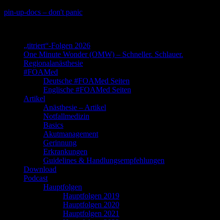
Skip
pin-up-docs – don't panic
to
Perioperative-, Intensiv- und Notfallmedizin
content
„titriert“-Folgen 2026
One Minute Wonder (OMW) – Schneller. Schlauer.
Regionalanästhesie
#FOAMed
Deutsche #FOAMed Seiten
Englische #FOAMed Seiten
Artikel
Anästhesie – Artikel
Notfallmedizin
Basics
Akutmanagement
Gerinnung
Erkrankungen
Guidelines & Handlungsempfehlungen
Download
Podcast
Hauptfolgen
Hauptfolgen 2019
Hauptfolgen 2020
Hauptfolgen 2021