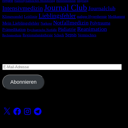
Heparin
Hämodynamisches Monitoring
Höhenmedizin
Impfung
Journal Club
Intensivmedizin
Journalclub
Lieblingsfehler
Klimawandel
Leitlinie
maligne Hyperthermie
Medikament
Notfallmedizin
Polytrauma
Mein Lieblingsfehler
Narkose
Reanimation
Pädiatrie
Prämedikation
Psychiatrische Notfälle
Sepsis
Regionalanästhesie
Schock
Vermischtes
Rechtsmedizin
Blog via E-Mail abonnieren
Versäume keinen Beitrag
E-
Mail-
Adresse
Abonnieren
Folge uns
X
Facebook
Instagram
Telegram
Fördern