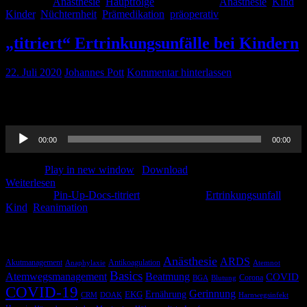
Kategorie:
Anästhesie
,
Hauptfolge
Schlagwörter:
Anästhesie
,
Kind
,
Kinder
,
Nüchternheit
,
Prämedikation
,
präoperativ
„titriert“ Ertrinkungsunfälle bei Kindern
22. Juli 2020
Johannes Pott
Kommentar hinterlassen
Hier die „titriert“-Version unserer Ertrinkungsunfälle bei Kindern,
viel Spaß damit!
Audio-
00:00
00:00
Player
Podcast:
Play in new window
|
Download
Weiterlesen
Kategorie:
Pin-Up-Docs-titriert
Schlagwörter:
Ertrinkungsunfall
,
Kind
,
Reanimation
Schlagwörter
Anästhesie
ARDS
Akutmanagement
Antikoagulation
Anaphylaxie
Atemnot
Basics
Atemwegsmanagement
Beatmung
COVID
Corona
BGA
Blutung
COVID-19
Gerinnung
Ernährung
EKG
CRM
DOAK
Harnwegsinfekt