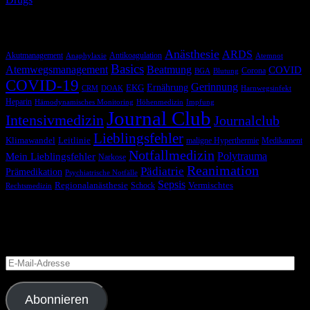
Schlagwörter
Anästhesie
ARDS
Akutmanagement
Antikoagulation
Anaphylaxie
Atemnot
Basics
Atemwegsmanagement
Beatmung
COVID
Corona
BGA
Blutung
COVID-19
Gerinnung
Ernährung
EKG
CRM
DOAK
Harnwegsinfekt
Heparin
Hämodynamisches Monitoring
Höhenmedizin
Impfung
Journal Club
Intensivmedizin
Journalclub
Lieblingsfehler
Klimawandel
Leitlinie
maligne Hyperthermie
Medikament
Notfallmedizin
Polytrauma
Mein Lieblingsfehler
Narkose
Reanimation
Pädiatrie
Prämedikation
Psychiatrische Notfälle
Sepsis
Regionalanästhesie
Schock
Vermischtes
Rechtsmedizin
Blog via E-Mail abonnieren
Versäume keinen Beitrag
E-
Mail-
Adresse
Abonnieren