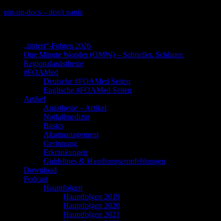
Skip
pin-up-docs – don't panic
to
Perioperative-, Intensiv- und Notfallmedizin
content
„titriert“-Folgen 2026
One Minute Wonder (OMW) – Schneller. Schlauer.
Regionalanästhesie
#FOAMed
Deutsche #FOAMed Seiten
Englische #FOAMed Seiten
Artikel
Anästhesie – Artikel
Notfallmedizin
Basics
Akutmanagement
Gerinnung
Erkrankungen
Guidelines & Handlungsempfehlungen
Download
Podcast
Hauptfolgen
Hauptfolgen 2019
Hauptfolgen 2020
Hauptfolgen 2021