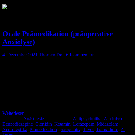
Schlagwort:
Lorazepam
Orale Prämedikation (präoperative
Anxiolyse)
4. Dezember 2021
Thorben Doll
6 Kommentare
Du machst heute Narkose im unfallchirurgischen Saal. Deine
geriatrische Patientin hat erfolgreich ihre Duokopfprothese
implantiert bekommen und sollte eigentlich schon seit mehreren
Minuten wieder aus der Narkose aufgewacht sein, allerdings will sie
irgendwie nicht so richtig wach werden. Die letzte Opiatgabe ist
schon lange her, das Gas (Dampf) ist raus und relaxiert ist die
Patientin auch nicht mehr. Ein Blick […]
Weiterlesen
Kategorie:
Anästhesie
Schlagwörter:
Antipsychotika
,
Anxiolyse
,
Benzodiazepine
,
Clonidin
,
Ketamin
,
Lorazepam
,
Midazolam
,
Neuroleptika
,
Prämedikation
,
präoperativ
,
Tavor
,
Tranxillium
,
Z-
Drugs