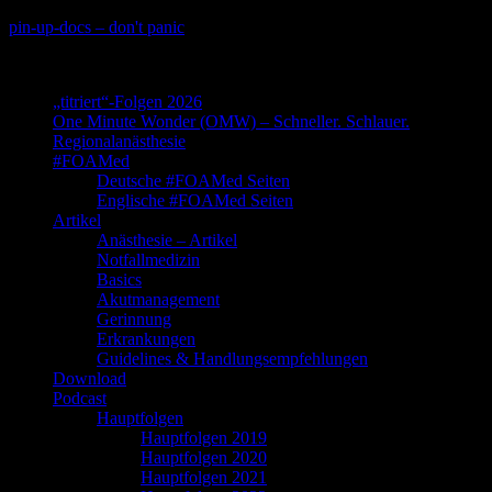
Skip
pin-up-docs – don't panic
to
Perioperative-, Intensiv- und Notfallmedizin
content
„titriert“-Folgen 2026
One Minute Wonder (OMW) – Schneller. Schlauer.
Regionalanästhesie
#FOAMed
Deutsche #FOAMed Seiten
Englische #FOAMed Seiten
Artikel
Anästhesie – Artikel
Notfallmedizin
Basics
Akutmanagement
Gerinnung
Erkrankungen
Guidelines & Handlungsempfehlungen
Download
Podcast
Hauptfolgen
Hauptfolgen 2019
Hauptfolgen 2020
Hauptfolgen 2021