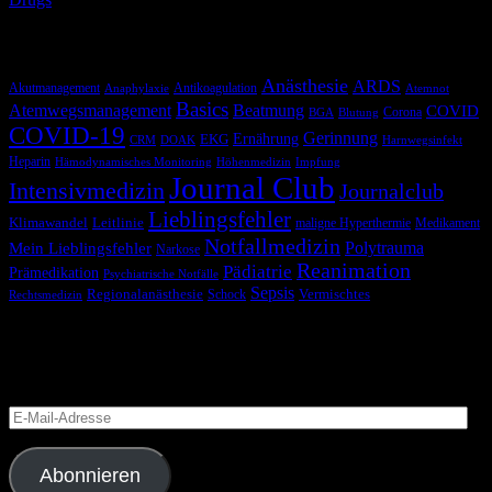
Schlagwörter
Anästhesie
ARDS
Akutmanagement
Antikoagulation
Anaphylaxie
Atemnot
Basics
Atemwegsmanagement
Beatmung
COVID
Corona
BGA
Blutung
COVID-19
Gerinnung
Ernährung
EKG
CRM
DOAK
Harnwegsinfekt
Heparin
Hämodynamisches Monitoring
Höhenmedizin
Impfung
Journal Club
Intensivmedizin
Journalclub
Lieblingsfehler
Klimawandel
Leitlinie
maligne Hyperthermie
Medikament
Notfallmedizin
Polytrauma
Mein Lieblingsfehler
Narkose
Reanimation
Pädiatrie
Prämedikation
Psychiatrische Notfälle
Sepsis
Regionalanästhesie
Schock
Vermischtes
Rechtsmedizin
Blog via E-Mail abonnieren
Versäume keinen Beitrag
E-
Mail-
Adresse
Abonnieren