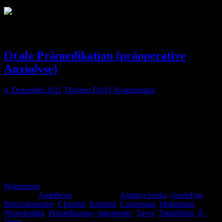
Schlagwort:
Neuroleptika
Orale Prämedikation (präoperative
Anxiolyse)
4. Dezember 2021
Thorben Doll
6 Kommentare
Du machst heute Narkose im unfallchirurgischen Saal. Deine
geriatrische Patientin hat erfolgreich ihre Duokopfprothese
implantiert bekommen und sollte eigentlich schon seit mehreren
Minuten wieder aus der Narkose aufgewacht sein, allerdings will sie
irgendwie nicht so richtig wach werden. Die letzte Opiatgabe ist
schon lange her, das Gas (Dampf) ist raus und relaxiert ist die
Patientin auch nicht mehr. Ein Blick […]
Weiterlesen
Kategorie:
Anästhesie
Schlagwörter:
Antipsychotika
,
Anxiolyse
,
Benzodiazepine
,
Clonidin
,
Ketamin
,
Lorazepam
,
Midazolam
,
Neuroleptika
,
Prämedikation
,
präoperativ
,
Tavor
,
Tranxillium
,
Z-
Drugs