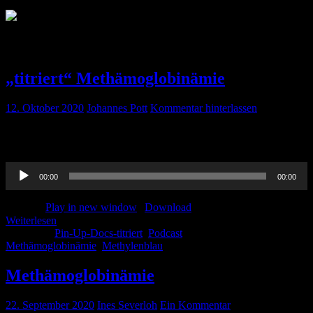
Schlagwort:
Methämoglobinämie
„titriert“ Methämoglobinämie
12. Oktober 2020
Johannes Pott
Kommentar hinterlassen
Ines hat wieder tief ins Raritäten-Kabinett gegriffen, alles zu
Methämoglobinämie und wann man daran denken sollte!
Audio-
00:00
00:00
Player
Podcast:
Play in new window
|
Download
Weiterlesen
Kategorie:
Pin-Up-Docs-titriert
,
Podcast
Schlagwörter:
Methämoglobinämie
,
Methylenblau
Methämoglobinämie
22. September 2020
Ines Severloh
Ein Kommentar