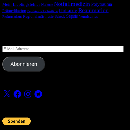
Notfallmedizin
Polytrauma
Mein Lieblingsfehler
Narkose
Reanimation
Pädiatrie
Prämedikation
Psychiatrische Notfälle
Sepsis
Regionalanästhesie
Schock
Vermischtes
Rechtsmedizin
Blog via E-Mail abonnieren
Versäume keinen Beitrag
E-
Mail-
Adresse
Abonnieren
Folge uns
X
Facebook
Instagram
Telegram
Fördern