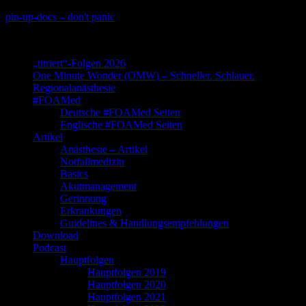
Skip
pin-up-docs – don't panic
to
Perioperative-, Intensiv- und Notfallmedizin
content
„titriert“-Folgen 2026
One Minute Wonder (OMW) – Schneller. Schlauer.
Regionalanästhesie
#FOAMed
Deutsche #FOAMed Seiten
Englische #FOAMed Seiten
Artikel
Anästhesie – Artikel
Notfallmedizin
Basics
Akutmanagement
Gerinnung
Erkrankungen
Guidelines & Handlungsempfehlungen
Download
Podcast
Hauptfolgen
Hauptfolgen 2019
Hauptfolgen 2020
Hauptfolgen 2021