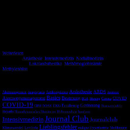
Fallbeispiel: Ihr seid mit dem Rettungsdienst unterwegs als auf dem
Melder plötzlich „Kindernotfall, 4-Jähriges Kind mit Atemnot und
Zyanose“ steht. Das treibt den Puls immer etwas in die Höhe und
auf der Anfahrt geht ihr schonmal im Kopf die Diffentialdiagnosen
durch. Pseudokrupp, Bolusgeschehen, Asthma…murmelt ihr vor
euch hin. Wieviel mag ein 4-jähriges Kind wiegen? Vor Ort findet
ihr die panischen […]
Weiterlesen
Kategorie:
Anästhesie
,
Intensivmedizin
,
Notfallmedizin
Schlagwörter:
Lokalanästhestika
,
Methämoglobinämie
,
Methylenblau
Schlagwörter
Anästhesie
ARDS
Akutmanagement
Antikoagulation
Anaphylaxie
Atemnot
Basics
Atemwegsmanagement
Beatmung
COVID
Corona
BGA
Blutung
COVID-19
Gerinnung
Ernährung
EKG
CRM
DOAK
Harnwegsinfekt
Heparin
Hämodynamisches Monitoring
Höhenmedizin
Impfung
Journal Club
Intensivmedizin
Journalclub
Lieblingsfehler
Klimawandel
Leitlinie
maligne Hyperthermie
Medikament