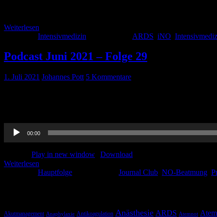
Die iNO-Therapie, eine seltene therapeutische Maßnahme zur Verbes
inhalativen Stickstoffmonoxid-Therapie.
Weiterlesen
Kategorie:
Intensivmedizin
Schlagwörter:
ARDS
,
iNO
,
Intensivmediz
Podcast Juni 2021 – Folge 29
1. Juli 2021
Johannes Pott
5 Kommentare
Mit etwas Verspätung haben wir es, trotz Urlaubszeit, doch noch ges
schöne Übersicht zum Team-Time-Out. Zusätzlich neu gibt es in diese
Audio-
00:00
Player
Podcast:
Play in new window
|
Download
Weiterlesen
Kategorie:
Hauptfolge
Schlagwörter:
Journal Club
,
NO-Beatmung
,
P
Schlagwörter
Anästhesie
ARDS
Atem
Akutmanagement
Antikoagulation
Anaphylaxie
Atemnot