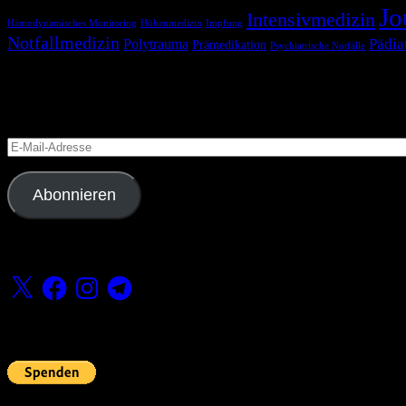
Jo
Intensivmedizin
Hämodynamisches Monitoring
Höhenmedizin
Impfung
Notfallmedizin
Pädia
Polytrauma
Prämedikation
Psychiatrische Notfälle
Blog via E-Mail abonnieren
Versäume keinen Beitrag
E-
Mail-
Adresse
Abonnieren
Folge uns
X
Facebook
Instagram
Telegram
Fördern