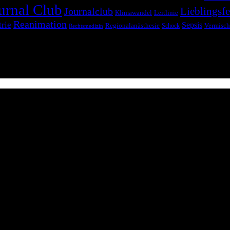
urnal Club
Lieblingsfe
Journalclub
Klimawandel
Leitlinie
Reanimation
trie
Sepsis
Regionalanästhesie
Schock
Vermisch
Rechtsmedizin