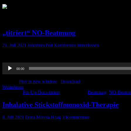
Schlagwort:
NO-Beatmung
„titriert“ NO-Beatmung
21. Juli 2021
Johannes Pott
Kommentar hinterlassen
Hier hört ihr Danas Erläuterung zur NO-Beatmungen, ganz viel Spaß d
Audio-
00:00
Player
Podcast:
Play in new window
|
Download
Weiterlesen
Kategorie:
Pin-Up-Docs-titriert
Schlagwörter:
Beatmung
,
NO-Beatm
Inhalative Stickstoffmonoxid-Therapie
8. Juli 2021
Dana Maresa Haag
3 Kommentare