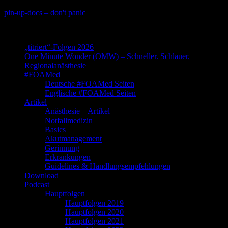
Skip
pin-up-docs – don't panic
to
Perioperative-, Intensiv- und Notfallmedizin
content
„titriert“-Folgen 2026
One Minute Wonder (OMW) – Schneller. Schlauer.
Regionalanästhesie
#FOAMed
Deutsche #FOAMed Seiten
Englische #FOAMed Seiten
Artikel
Anästhesie – Artikel
Notfallmedizin
Basics
Akutmanagement
Gerinnung
Erkrankungen
Guidelines & Handlungsempfehlungen
Download
Podcast
Hauptfolgen
Hauptfolgen 2019
Hauptfolgen 2020
Hauptfolgen 2021