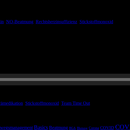
serung der Oxygenierung oder des Funktion des rechten Herzens. Hier
in
,
NO-Beatmung
,
Rechtsherzinsuffizienz
,
Stickstoffmonoxid
chafft. Unsere neue Folge ist da! Neben dem altbewährten Journal-Clu
r Folge Stundenbescheinigungen für Rettungsfachpersonal. Vielen Dank
rämedikation
,
Stickstoffmonoxid
,
Team Time Out
COV
Basics
wegsmanagement
Beatmung
COVID
Corona
BGA
Blutung