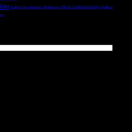
hler
Mein Lieblingsfehler
maligne Hyperthermie
Medikament
Narkose
tes