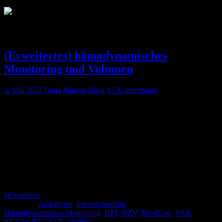
Schlagwort:
PAK
(Erweitertes) hämodynamisches
Monitoring und Volumen
1. Mai 2022
Dana Maresa Haag
17 Kommentare
Ein anästhesiologisches und intensivmedizinisches Thema, das
immer wieder Kopfschmerzen bereiten kann, ist das der
Volumentherapie. Zumindest ist das für mich eine durchaus große
Herausforderung, denn schließlich wollen wir die Patientin/den
Patienten nicht „überwässern“, aber natürlich auch keinen „Fisch“
auf dem Trockenen produzieren. Mit diesem Artikel möchten wir
Euch die Möglichkeiten aufzeigen, die uns vor allem in der Klinik
gegeben sind, […]
Weiterlesen
Kategorie:
Anästhesie
,
Intensivmedizin
Schlagwörter:
Hämodynamisches Monitoring
,
HPI
,
HZV
,
MostCare
,
PAK
,
PiCCO
,
PPV
,
SVV
,
Vigileo