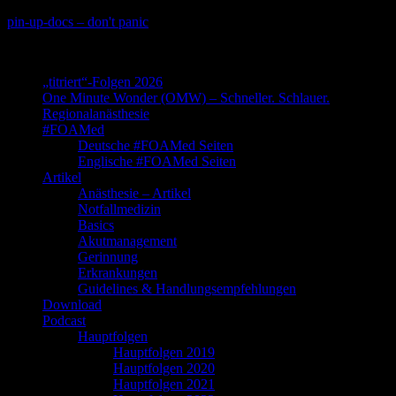
Skip
pin-up-docs – don't panic
to
Perioperative-, Intensiv- und Notfallmedizin
content
„titriert“-Folgen 2026
One Minute Wonder (OMW) – Schneller. Schlauer.
Regionalanästhesie
#FOAMed
Deutsche #FOAMed Seiten
Englische #FOAMed Seiten
Artikel
Anästhesie – Artikel
Notfallmedizin
Basics
Akutmanagement
Gerinnung
Erkrankungen
Guidelines & Handlungsempfehlungen
Download
Podcast
Hauptfolgen
Hauptfolgen 2019
Hauptfolgen 2020
Hauptfolgen 2021