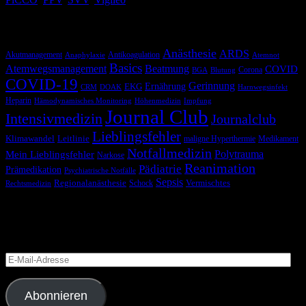
Schlagwörter
Anästhesie
ARDS
Akutmanagement
Antikoagulation
Anaphylaxie
Atemnot
Basics
Atemwegsmanagement
Beatmung
COVID
Corona
BGA
Blutung
COVID-19
Gerinnung
Ernährung
EKG
CRM
DOAK
Harnwegsinfekt
Heparin
Hämodynamisches Monitoring
Höhenmedizin
Impfung
Journal Club
Intensivmedizin
Journalclub
Lieblingsfehler
Klimawandel
Leitlinie
maligne Hyperthermie
Medikament
Notfallmedizin
Polytrauma
Mein Lieblingsfehler
Narkose
Reanimation
Pädiatrie
Prämedikation
Psychiatrische Notfälle
Sepsis
Regionalanästhesie
Schock
Vermischtes
Rechtsmedizin
Blog via E-Mail abonnieren
Versäume keinen Beitrag
E-
Mail-
Adresse
Abonnieren