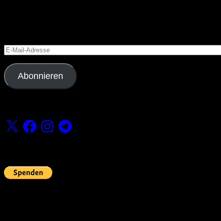
Blog via E-Mail abonnieren
Versäume keinen Beitrag
E-
Mail-
Adresse
Abonnieren
Folge uns
X
Facebook
Instagram
Telegram
Fördern
Pin Up’s