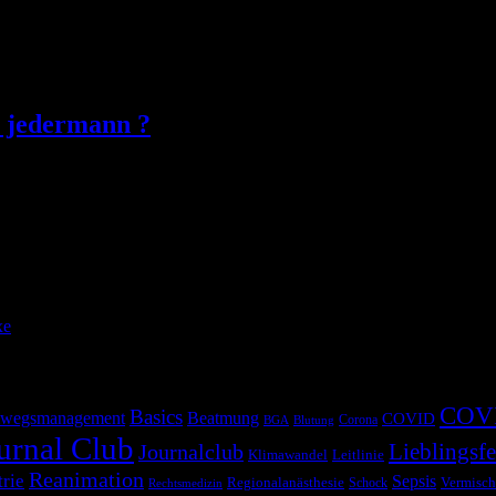
r jedermann ?
rzehnten bekommt so ziemlich jeder Patient auf der Intensivstation, j
 damit einer oberen Gastrointestinalen Blutung. Aber ist das überhau
zumindest […]
xe
COV
Basics
wegsmanagement
Beatmung
COVID
Corona
BGA
Blutung
urnal Club
Lieblingsfe
Journalclub
Klimawandel
Leitlinie
Reanimation
trie
Sepsis
Regionalanästhesie
Schock
Vermisch
Rechtsmedizin