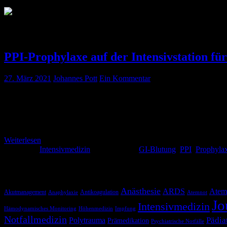
Schlagwort:
Prophylaxe
PPI-Prophylaxe auf der Intensivstation fü
27. März 2021
Johannes Pott
Ein Kommentar
Oder auch Pantoprazol… die eierlegende Wollmilchsau? Seit ca. 2 Jah
Protonenpumpeninhibitor (PPI) zur Prophylaxe eines Stressulcus und
nebenwirkungsarm sind? Neuere Studienergebnisse zeigen auf, dass 
Weiterlesen
Kategorie:
Intensivmedizin
Schlagwörter:
GI-Blutung
,
PPI
,
Prophyla
Schlagwörter
Anästhesie
ARDS
Atem
Akutmanagement
Antikoagulation
Anaphylaxie
Atemnot
Jo
Intensivmedizin
Hämodynamisches Monitoring
Höhenmedizin
Impfung
Notfallmedizin
Pädia
Polytrauma
Prämedikation
Psychiatrische Notfälle