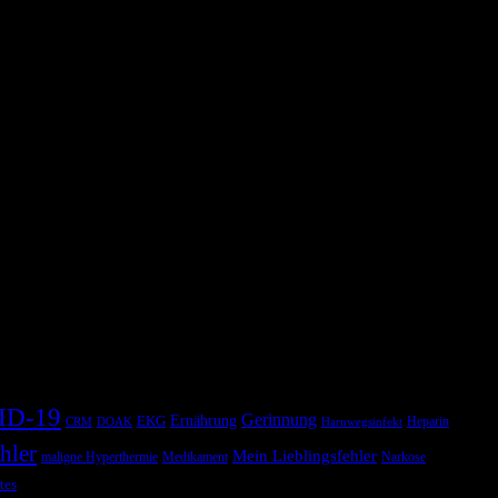
a wenn nicht sogar im ganzen Krankenhaus, einen
pt notwendig? Kann man PPI wie Bonbons verschreiben weil Sie so
ID-19
Gerinnung
Ernährung
EKG
Heparin
CRM
DOAK
Harnwegsinfekt
hler
Mein Lieblingsfehler
maligne Hyperthermie
Medikament
Narkose
tes