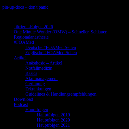
Skip
pin-up-docs – don't panic
to
Perioperative-, Intensiv- und Notfallmedizin
content
„titriert“-Folgen 2026
One Minute Wonder (OMW) – Schneller. Schlauer.
Regionalanästhesie
#FOAMed
Deutsche #FOAMed Seiten
Englische #FOAMed Seiten
Artikel
Anästhesie – Artikel
Notfallmedizin
Basics
Akutmanagement
Gerinnung
Erkrankungen
Guidelines & Handlungsempfehlungen
Download
Podcast
Hauptfolgen
Hauptfolgen 2019
Hauptfolgen 2020
Hauptfolgen 2021