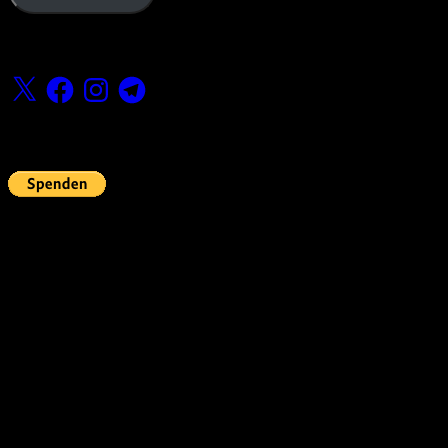
Folge uns
X
Facebook
Instagram
Telegram
Fördern
Pin Up’s