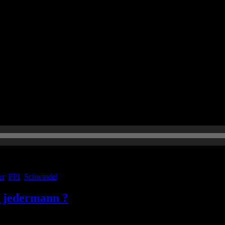
en Impfstoff von AstraZeneca, unseren Journal-Club, neutropenes Fiebe
edback zu geben.
er
,
PPI
,
Schwindel
r jedermann ?