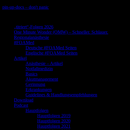
Skip
pin-up-docs – don't panic
to
Perioperative-, Intensiv- und Notfallmedizin
content
„titriert“-Folgen 2026
One Minute Wonder (OMW) – Schneller. Schlauer.
Regionalanästhesie
#FOAMed
Deutsche #FOAMed Seiten
Englische #FOAMed Seiten
Artikel
Anästhesie – Artikel
Notfallmedizin
Basics
Akutmanagement
Gerinnung
Erkrankungen
Guidelines & Handlungsempfehlungen
Download
Podcast
Hauptfolgen
Hauptfolgen 2019
Hauptfolgen 2020
Hauptfolgen 2021