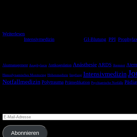
Oder auch Pantoprazol… die eierlegende Wollmilchsau? Seit ca. 2 Jah
Protonenpumpeninhibitor (PPI) zur Prophylaxe eines Stressulcus und
nebenwirkungsarm sind? Neuere Studienergebnisse zeigen auf, dass 
Weiterlesen
Kategorie:
Intensivmedizin
Schlagwörter:
GI-Blutung
,
PPI
,
Prophyla
Schlagwörter
Anästhesie
ARDS
Atem
Akutmanagement
Antikoagulation
Anaphylaxie
Atemnot
Jo
Intensivmedizin
Hämodynamisches Monitoring
Höhenmedizin
Impfung
Notfallmedizin
Pädia
Polytrauma
Prämedikation
Psychiatrische Notfälle
Blog via E-Mail abonnieren
Versäume keinen Beitrag
E-
Mail-
Adresse
Abonnieren