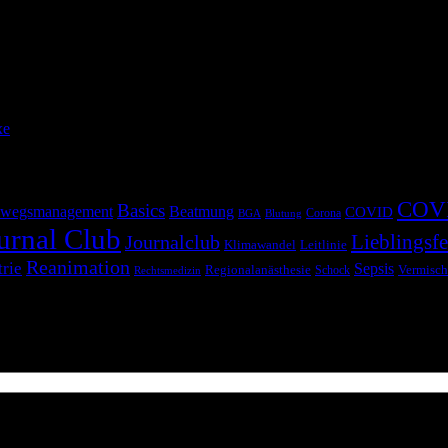
rzehnten bekommt so ziemlich jeder Patient auf der Intensivstation, j
 damit einer oberen Gastrointestinalen Blutung. Aber ist das überhau
zumindest […]
xe
COV
Basics
wegsmanagement
Beatmung
COVID
Corona
BGA
Blutung
urnal Club
Lieblingsfe
Journalclub
Klimawandel
Leitlinie
Reanimation
trie
Sepsis
Regionalanästhesie
Schock
Vermisch
Rechtsmedizin