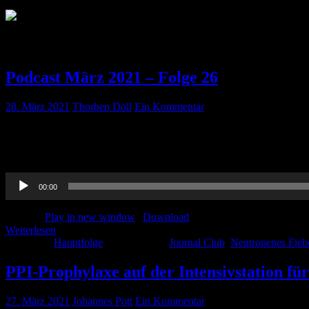
Schlagwort:
PPI
Podcast März 2021 – Folge 26
28. März 2021
Thorben Doll
Ein Kommentar
Ende des Monats und endlich da! Unsere März-Folge: Wir reden über d
noch viel mehr! Hört rein und ganz viel Spaß! Vergesst nicht uns Fe
Audio-
00:00
Player
Podcast:
Play in new window
|
Download
Weiterlesen
Kategorie:
Hauptfolge
Schlagwörter:
Journal Club
,
Neutropenes Fieb
PPI-Prophylaxe auf der Intensivstation fü
27. März 2021
Johannes Pott
Ein Kommentar