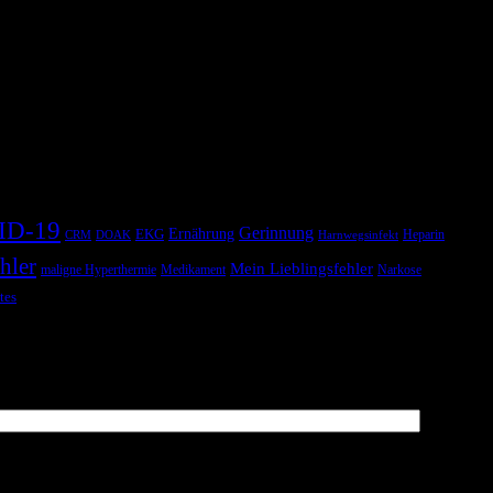
a wenn nicht sogar im ganzen Krankenhaus, einen
pt notwendig? Kann man PPI wie Bonbons verschreiben weil Sie so
ID-19
Gerinnung
Ernährung
EKG
Heparin
CRM
DOAK
Harnwegsinfekt
hler
Mein Lieblingsfehler
maligne Hyperthermie
Medikament
Narkose
tes