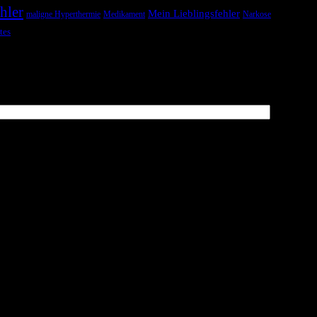
hler
Mein Lieblingsfehler
maligne Hyperthermie
Medikament
Narkose
tes