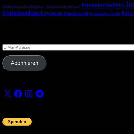
Jo
Intensivmedizin
Hämodynamisches Monitoring
Höhenmedizin
Impfung
Notfallmedizin
Pädia
Polytrauma
Prämedikation
Psychiatrische Notfälle
Blog via E-Mail abonnieren
Versäume keinen Beitrag
E-
Mail-
Adresse
Abonnieren
Folge uns
X
Facebook
Instagram
Telegram
Fördern