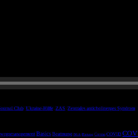
paar Stunden FOAMed. Wir sprechen in dieser Folge über das ZAS, also 
 gibt es auch wieder einen Journal Club mit spannenden Einblicken in d
Journal Club
,
Ukraine-Hilfe
,
ZAS
,
Zentrales anticholinerges Syndrom
COV
Basics
wegsmanagement
Beatmung
COVID
Corona
BGA
Blutung