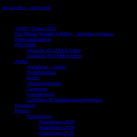
Skip
pin-up-docs – don't panic
to
Perioperative-, Intensiv- und Notfallmedizin
content
„titriert“-Folgen 2026
One Minute Wonder (OMW) – Schneller. Schlauer.
Regionalanästhesie
#FOAMed
Deutsche #FOAMed Seiten
Englische #FOAMed Seiten
Artikel
Anästhesie – Artikel
Notfallmedizin
Basics
Akutmanagement
Gerinnung
Erkrankungen
Guidelines & Handlungsempfehlungen
Download
Podcast
Hauptfolgen
Hauptfolgen 2019
Hauptfolgen 2020
Hauptfolgen 2021