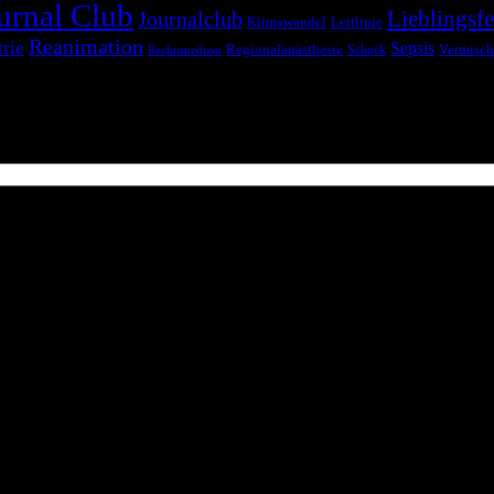
urnal Club
Lieblingsfe
Journalclub
Klimawandel
Leitlinie
Reanimation
trie
Sepsis
Regionalanästhesie
Schock
Vermisch
Rechtsmedizin