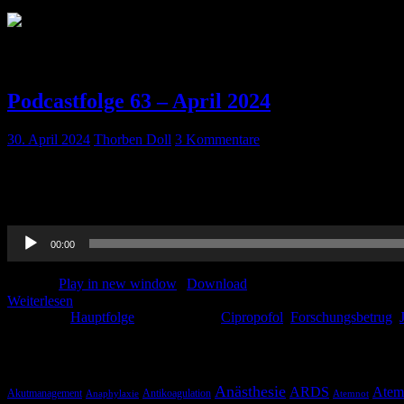
Schlagwort:
Ukraine-Hilfe
Podcastfolge 63 – April 2024
30. April 2024
Thorben Doll
3 Kommentare
Es ist schon wieder ein Monat vorbei und Euch erwartet wieder ein 
Neuroradiologie und was es dabei zu beachten gilt! Selbstverständlich
Audio-
00:00
Player
Podcast:
Play in new window
|
Download
Weiterlesen
Kategorie:
Hauptfolge
Schlagwörter:
Cipropofol
,
Forschungsbetrug
,
Schlagwörter
Anästhesie
ARDS
Atem
Akutmanagement
Antikoagulation
Anaphylaxie
Atemnot