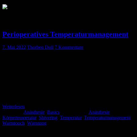
Schlagwort:
Wärmung
Perioperatives Temperaturmanagement
7. Mai 2022
Thorben Doll
7 Kommentare
Wir Anästhesist*innen werden ja gerne mal als
Vitalwertemechaniker*innen bezeichnet oder bezeichnen uns
vielleicht sogar selbst so. Egal wie man zu diesem mehr oder
weniger rühmlichen Titel steht, muss man leider sagen, dass wir
einen Vitalwert gerne unter den Tisch fallen lassen: Die Temperatur
Und das, obwohl es sich um eines der ältesten erhobenen Vitalwerte
handelt. Wie bei allen anderen Vitalwerten […]
Weiterlesen
Kategorie:
Anästhesie
,
Basics
Schlagwörter:
Anästhesie
,
Körpertemperatur
,
Shivering
,
Temperatur
,
Temperaturmanagement
,
Warmtouch
,
Wärmung
Schlagwörter