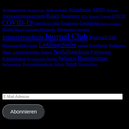
Anästhesie
ARDS
Akutmanagement
Antikoagulation
Anaphylaxie
Atemnot
Basics
Atemwegsmanagement
Beatmung
COVID
Corona
BGA
Blutung
COVID-19
Gerinnung
Ernährung
EKG
CRM
DOAK
Harnwegsinfekt
Heparin
Hämodynamisches Monitoring
Höhenmedizin
Impfung
Journal Club
Intensivmedizin
Journalclub
Lieblingsfehler
Klimawandel
Leitlinie
maligne Hyperthermie
Medikament
Notfallmedizin
Polytrauma
Mein Lieblingsfehler
Narkose
Reanimation
Pädiatrie
Prämedikation
Psychiatrische Notfälle
Sepsis
Regionalanästhesie
Schock
Vermischtes
Rechtsmedizin
Blog via E-Mail abonnieren
Versäume keinen Beitrag
E-
Mail-
Adresse
Abonnieren
Folge uns