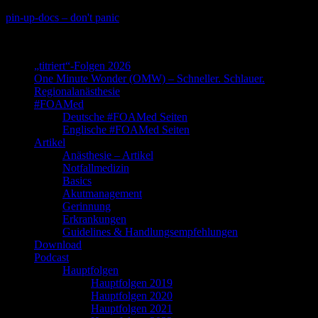
Skip
pin-up-docs – don't panic
to
Perioperative-, Intensiv- und Notfallmedizin
content
„titriert“-Folgen 2026
One Minute Wonder (OMW) – Schneller. Schlauer.
Regionalanästhesie
#FOAMed
Deutsche #FOAMed Seiten
Englische #FOAMed Seiten
Artikel
Anästhesie – Artikel
Notfallmedizin
Basics
Akutmanagement
Gerinnung
Erkrankungen
Guidelines & Handlungsempfehlungen
Download
Podcast
Hauptfolgen
Hauptfolgen 2019
Hauptfolgen 2020
Hauptfolgen 2021