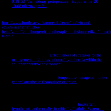
018l_S3_Vermeidung_perioperativer_Hypothermie_20
19-08.pdf zuzugreifen
Aktuelle und sehr praxisnahe AWMF Leitlinie
https://www.bundesaerztekammer.de/aerzte/medizin-und-
ethik/wissenschaftlicher-
beirat/veroeffentlichungen/haemotherapietransfusionsmedizin/querschn
leitlinie/
Artikel
Moola S, Lockwood C.
Effectiveness of strategies for the
management and/or prevention of hypothermia within the
adult perioperative environment.
Int J Evid Based Healthc.
2011 Dec;9(4):337-45. doi: 10.1111/j.1744-
1609.2011.00227.x. PMID: 22093385.
Bindu B, Bindra A, Rath G.
Temperature management under
general anesthesia: Compulsion or option.
J Anaesthesiol Clin
Pharmacol
. 2017;33(3):306-316.
doi:10.4103/joacp.JOACP_334_16
Mackowiak PA et al.
Concepts of fever: recent advances and
lingering dogma.
Clin Infect Dis 1997;
25
:119-38.
Kiekkas P, Fligou F, Igoumenidis M et al.
Inadvertent
hypothermia and mortality in critically ill adults: Systematic