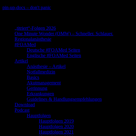
Skip
pin-up-docs – don't panic
to
Perioperative-, Intensiv- und Notfallmedizin
content
„titriert“-Folgen 2026
One Minute Wonder (OMW) – Schneller. Schlauer.
Regionalanästhesie
#FOAMed
Deutsche #FOAMed Seiten
Englische #FOAMed Seiten
Artikel
Anästhesie – Artikel
Notfallmedizin
Basics
Akutmanagement
Gerinnung
Erkrankungen
Guidelines & Handlungsempfehlungen
Download
Podcast
Hauptfolgen
Hauptfolgen 2019
Hauptfolgen 2020
Hauptfolgen 2021