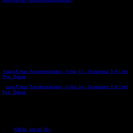
perioperatives-Temperaturmanagement.pdf
Autor
Dr. med. Thorben Doll
Facharzt Anästhesiologie, aktiver Notarzt, lernte die Notfallmedizin
von der Pike auf kennen, präklinische Erfahrung 19 Jahre und
Gründer von Pin-Up-docs.de
Andere #FOAMed Quellen
Young Urban Anesthesiologists – Folge 15 – Temperatur Teil 1 mit
Prof. Bräuer
Y
oung Urban Anesthesiologists – Folge 16 – Temperatur Teil 2 mit
Prof. Bräuer
Quellen
Leitlinie
Klicke, um auf 001-