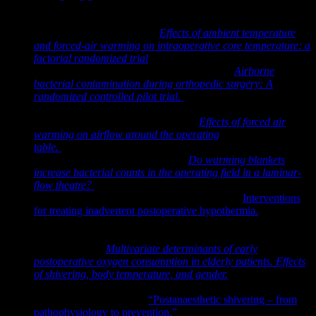
Nov;101(5):627-31. doi: 10.1093/bja/aen272. Epub 2008 Sep
26. PMID: 18820248.
Pei L, Huang Y, Xu Y et al.
Effects of ambient temperature
and forced-air warming on intraoperative core temperature: a
factorial randomized trial
.
Anesthesiology 2018; 128:903-11.
Oguz R, Diab-Elschahawi M, Berger J et al.
Airborne
bacterial contamination during orthopedic surgery: A
randomized controlled pilot trial.
J Clin Anesth 2017; 38:160-
4.
Shirozu K, Kai T, Setoguchi H et al.
Effects of forced air
warming on airflow around the operating
table.
Anesthesiology 2018; 128:79-84.
Sharp RJ, Chesworth T, Fern ED.
Do warming blankets
increase bacterial counts in the operating field in a laminar-
flow theatre?
J Bone Joint Surg Br 2002;
84
:486-8.
Warttig S, Alderson P, Campbell G, Smith AF.
Interventions
for treating inadvertent postoperative hypothermia.
Cochrane
Database Syst Rev. 2014 Nov 20;(11):CD009892. doi:
10.1002/14651858.CD009892.pub2. PMID: 25411963.
Frank SM et al.
Multivariate determinants of early
postoperative oxygen consumption in elderly patients. Effects
of shivering, body temperature, and gender.
Anesthesiology
1995;
83
:241-9.
Lopez, Maria Bermudez.
“Postanaesthetic shivering – from
pathophysiology to prevention.”
Romanian journal of