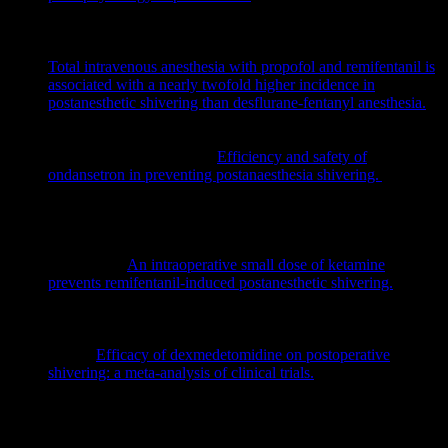
anaesthesia and intensive care
vol. 25,1 (2018): 73-81.
doi:10.21454/rjaic.7518.251.xum
Röhm KD, Riechmann J, Boldt J, Suttner SW, Piper SN.
Total intravenous anesthesia with propofol and remifentanil is
associated with a nearly twofold higher incidence in
postanesthetic shivering than desflurane-fentanyl anesthesia.
Med Sci Monit. 2006 Nov;12(11):CR452-6. PMID:
17072268.
He K, Zhao H, Zhou HC.
Efficiency and safety of
ondansetron in preventing postanaesthesia shivering.
Ann R
Coll Surg Engl. 2016 Jul;98(6):358-66. doi:
10.1308/rcsann.2016.0152. Epub 2016 May 3. PMID:
27138855; PMCID: PMC5209977.
Nakasuji M, Nakamura M, Imanaka N, Tanaka M, Nomura
M, Suh SH.
An intraoperative small dose of ketamine
prevents remifentanil-induced postanesthetic shivering.
Anesth
Analg.
2011;113:484–487.
doi: 10.1213/ANE.0b013e318224ac4e
Liu ZX, Xu FY, Liang X, Zhou M, Wu L, Wu JR, Xia JH,
Zou Z.
Efficacy of dexmedetomidine on postoperative
shivering: a meta-analysis of clinical trials.
Can J Anaesth.
2015 Jul;62(7):816-29. doi: 10.1007/s12630-015-0368-1.
Epub 2015 Apr 8. PMID: 25851018.