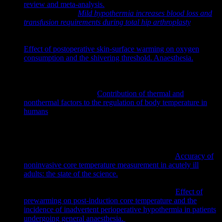
review and meta-analysis.
Austral Crit Care 2018; 31:12-22.
Schmied H et al.
Mild hypothermia increases blood loss and
transfusion requirements during total hip arthroplasty
.
Lancet
1996;
347
:289-92.
Alfonsi P, Nourredine KE, Adam F, Chauvin M, Sessler DI.
Effect of postoperative skin-surface warming on oxygen
consumption and the shivering threshold. Anaesthesia.
2003
Dec;58(12):1228-34. doi: 10.1046/j.1365-
2044.2003.03444.x. PMID: 14705689; PMCID:
PMC1314985.
Mekjavic IB, Eiken O.
Contribution of thermal and
nonthermal factors to the regulation of body temperature in
humans
.
J Appl Physiol.
2006;100:2065–72.
NICE.
Perioperative hypothermia (inadvertent): the
management of inadvertent perioperative hypothermia in
adults.
NICE Clinical Guideline 65, 2008.
29
; Addendum
65.1 Dec. 2016. https://www.nice.org.uk/
Hooper, Vallire D., and Jeannette O. Andrews. „
Accuracy of
noninvasive core temperature measurement in acutely ill
adults: the state of the science.
“
Biological research for
nursing
8.1 (2006): 24-34.
Andrzejowski J, Hoyle J, Eapen G, Turnbull D.
Effect of
prewarming on post-induction core temperature and the
incidence of inadvertent perioperative hypothermia in patients
undergoing general anaesthesia.
Br J Anaesth. 2008