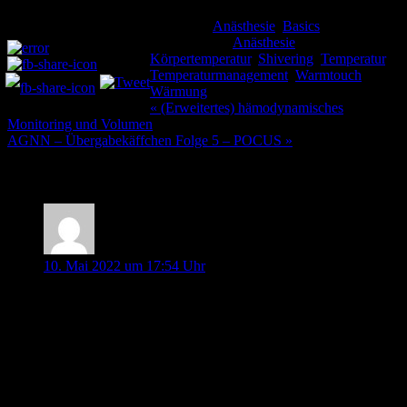
Kategorie:
Anästhesie
,
Basics
Teilen und liken:
Schlagwörter:
Anästhesie
,
Körpertemperatur
,
Shivering
,
Temperatur
,
Temperaturmanagement
,
Warmtouch
,
Wärmung
Beitragsnavigation
« (Erweitertes) hämodynamisches
Monitoring und Volumen
AGNN – Übergabekäffchen Folge 5 – POCUS »
7 Kommentare
Dan
10. Mai 2022 um 17:54 Uhr
Zum Nefopam, in Frankreich wird Nefopam sehr oft als
nicht-opioid Analgetikum eingesetzt. Meistens als Zusatz zu
Paracetamol bei leichten bis mittleren Schmerzen. In der
Praxis wird oft die gewünschte Dosis in ner Kurzinfusion
oder der Paracetamol-infusion hinzugefügt gegeben. Meist
gute Wirkung, kann aber wenn zu schnell gegeben zu übelkeit
führen weshalb es post-OP oft erst nach PONV Prophylaxe