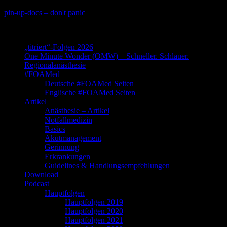
Skip
pin-up-docs – don't panic
to
Perioperative-, Intensiv- und Notfallmedizin
content
„titriert“-Folgen 2026
One Minute Wonder (OMW) – Schneller. Schlauer.
Regionalanästhesie
#FOAMed
Deutsche #FOAMed Seiten
Englische #FOAMed Seiten
Artikel
Anästhesie – Artikel
Notfallmedizin
Basics
Akutmanagement
Gerinnung
Erkrankungen
Guidelines & Handlungsempfehlungen
Download
Podcast
Hauptfolgen
Hauptfolgen 2019
Hauptfolgen 2020
Hauptfolgen 2021