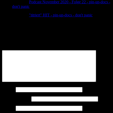
Pingback:
Podcast November 2020 - Folge 22 - pin-up-docs -
don't panic
Pingback:
"titriert" HIT - pin-up-docs - don't panic
Schreibe einen Kommentar
Deine E-Mail-Adresse wird nicht veröffentlicht.
Erforderliche
Felder sind mit
*
markiert
Kommentar
*
Name
*
E-Mail-Adresse
*
Website