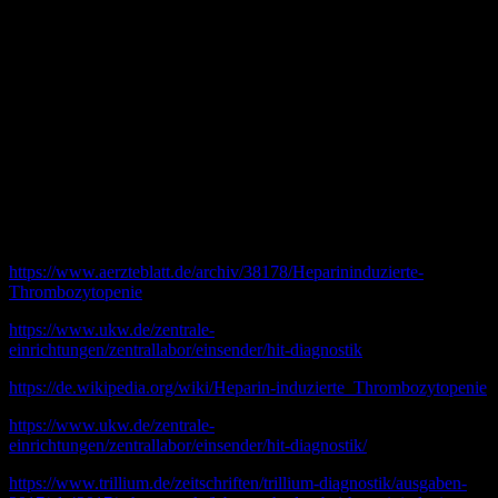
Arzt in Weiterbildung Anästhesiologie, aktiver Notarzt, lernte die
Notfallmedizin von der Pike auf kennen, präklinische Erfahrung 17
Jahre und Gründer von Pin-Up- Docs.de
Johannes Pott
Arzt in Weiterbildung Anästhesiologie, aktiver Notarzt,
Lieblingsbaustelle ist die Intensivstation. Seit 16 Jahren im
Rettungsdienst und Gründer von Pin-Up-Docs.de
Quellen
https://www.aerzteblatt.de/archiv/38178/Heparininduzierte-
Thrombozytopenie
https://www.ukw.de/zentrale-
einrichtungen/zentrallabor/einsender/hit-diagnostik
https://de.wikipedia.org/wiki/Heparin-induzierte_Thrombozytopenie
https://www.ukw.de/zentrale-
einrichtungen/zentrallabor/einsender/hit-diagnostik/
https://www.trillium.de/zeitschriften/trillium-diagnostik/ausgaben-