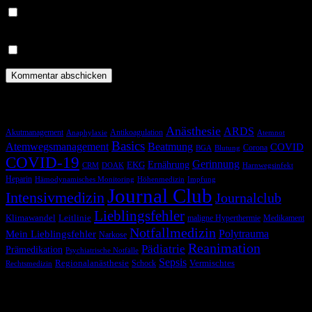
Benachrichtige mich über nachfolgende Kommentare via E-
Mail.
Benachrichtige mich über neue Beiträge via E-Mail.
Schlagwörter
Anästhesie
ARDS
Akutmanagement
Antikoagulation
Anaphylaxie
Atemnot
Basics
Atemwegsmanagement
Beatmung
COVID
Corona
BGA
Blutung
COVID-19
Gerinnung
Ernährung
EKG
CRM
DOAK
Harnwegsinfekt
Heparin
Hämodynamisches Monitoring
Höhenmedizin
Impfung
Journal Club
Intensivmedizin
Journalclub
Lieblingsfehler
Klimawandel
Leitlinie
maligne Hyperthermie
Medikament
Notfallmedizin
Polytrauma
Mein Lieblingsfehler
Narkose
Reanimation
Pädiatrie
Prämedikation
Psychiatrische Notfälle
Sepsis
Regionalanästhesie
Schock
Vermischtes
Rechtsmedizin
Blog via E-Mail abonnieren