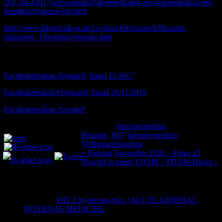
2017/td-42017/schwerpunkt/labormethoden-bei-heparininduzierter-
thrombozytopenie-hit.html
http://www.laborlexikon.de/Lexikon/Infoframe/h/Heparin-
induzierte_Thrombozytopenie.htm
Fachinformationen
Fachinformation Argatra®
Stand 11/2017
Fachinformation Orgaran® Stand 26/11/2018
Fachinformation Arixtra®
Kategorie:
Intensivmedizin
Schlagwörter:
Teilen und liken:
Heparin
,
HIT
,
Intensivmedizin
,
Vollheparinisierung
Beitragsnavigation
« Podcast November 2020 – Folge 22
NowtoGo meets FOAM – FOAM-Hacks »
3 Kommentare
Pingback:
HIT 2 by pin-up-docs | ACUTE GENERAL
INTERNAL MEDICINE