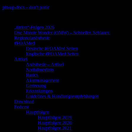
Skip
pin-up-docs – don't panic
to
Perioperative-, Intensiv- und Notfallmedizin
content
„titriert“-Folgen 2026
One Minute Wonder (OMW) – Schneller. Schlauer.
Regionalanästhesie
#FOAMed
Deutsche #FOAMed Seiten
Englische #FOAMed Seiten
Artikel
Anästhesie – Artikel
Notfallmedizin
Basics
Akutmanagement
Gerinnung
Erkrankungen
Guidelines & Handlungsempfehlungen
Download
Podcast
Hauptfolgen
Hauptfolgen 2019
Hauptfolgen 2020
Hauptfolgen 2021