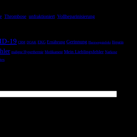
e
,
Thrombose
,
unfraktioniert
,
Vollheparinisierung
ID-19
Gerinnung
Ernährung
EKG
Heparin
CRM
DOAK
Harnwegsinfekt
hler
Mein Lieblingsfehler
maligne Hyperthermie
Medikament
Narkose
tes