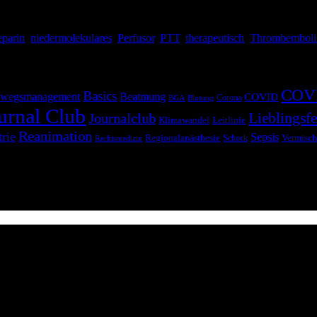
ehört also zum Handwerkszeug eines jeden […]
parin
,
niedermolekulares
,
Perfusor
,
PTT
,
therapeutisch
,
Thrombemboli
COV
Basics
wegsmanagement
Beatmung
COVID
Corona
BGA
Blutung
urnal Club
Lieblingsfe
Journalclub
Klimawandel
Leitlinie
Reanimation
trie
Sepsis
Regionalanästhesie
Schock
Vermisch
Rechtsmedizin