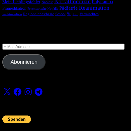
Notfallmedizin
Polytrauma
Mein Lieblingsfehler
Narkose
Reanimation
Pädiatrie
Prämedikation
Psychiatrische Notfälle
Sepsis
Regionalanästhesie
Schock
Vermischtes
Rechtsmedizin
Blog via E-Mail abonnieren
Versäume keinen Beitrag
E-
Mail-
Adresse
Abonnieren
Folge uns
X
Facebook
Instagram
Telegram
Fördern