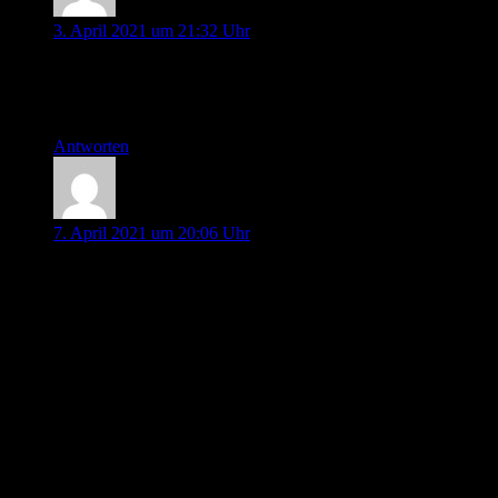
Jan Knierim
3. April 2021 um 21:32 Uhr
Alles gut. Ihr mach das super. Macht Spaß zuzuhören.
Viele Grüße
Jan Knierim
Antworten
Johannes
7. April 2021 um 20:06 Uhr
Schönes Format, als Internist werde ich Euch sicher weiter
lauschen!
Zur CTA bei GI-Blutung:
Die Patienten, die ohne Diagnose bei GIB entlassen werden,
sind wohl nicht die, die so stark und anhaltend bluten, dass
man in der CT-Angio was finden würde. Für mich ist die
CTA eine Reservemethode für die Patienten, bei denen ich
endoskopisch nichts lokalisieren kann, die aber aktiv weiter
bluten.
Wir benutzen die CT-Angio in unserer Klinik regelmäßig in
diesen Fällen und wir haben auch kompentente Radiologen,