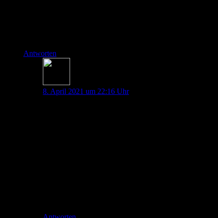
ist (Timi 0 kein Fluss, Timi 3 normaler Fluss).
Vielen Dank für eure Arbeit. Keep up the good Work!
Beste Grüße, max.
Antworten
Thorben Doll
8. April 2021 um 22:16 Uhr
Hey Max,
vielen Dank für dein Lob. Das Format werden wir auf
jeden Fall erstmal fortführen.
Bzgl. des TIMI Scores hast du absolut recht und wir
werden das nochmal erwähnen. Wir kannten (auf der
ITS) nur dem aus dem Katheter-Labor.
Liebe Grüße
Thorben
Antworten