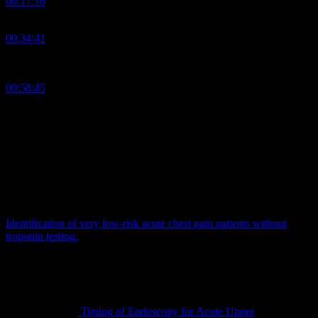
00:17:16
– Studie 2: Timing of Endoscopy for Acute Upper
Gastrointestinal Bleeding
00:34:41
– Studie 3: The utilization of CTA in management of
gastrointestinal bleeding in a tertiary care center ED. Are we using it
enough?
00:58:45
– Checkliste GI-Blutung
Feedback:
innere-werte@pin-up-docs.de
Studien
Smith LM, Ashburn NP, Snavely AC, Stopyra JP, Lenoir KM, Wells
BJ, Hiestand BC, Herrington DM, Miller CD, Mahler SA.
Identification of very low-risk acute chest pain patients without
troponin testing.
Emerg Med J. 2020 Nov;37(11):690-695. doi:
10.1136/emermed-2020-209698. Epub 2020 Aug 4. PMID:
32753395; PMCID: PMC7952041.
Lau JYW, Yu Y, Tang RSY, Chan HCH, Yip HC, Chan SM, Luk
SWY, Wong SH, Lau LHS, Lui RN, Chan TT, Mak JWY, Chan
FKL, Sung JJY.
Timing of Endoscopy for Acute Upper