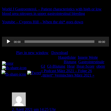
bei UGIB geschieht das nicht.
World J Gastroenterol. – Patient characteristics with high or low
blood urea nitrogen in upper gastrointestinal bleeding
Youtube – Cypress Hill – When the shi* goes down
Audio-
00:00
00:00
Player
Podcast:
Play in new window
|
Download
Kategorie:
Hauptfolge
,
Innere Werte
Teilen und liken:
Schlagwörter:
Blutung
,
Gastrointestinale
,
GI
,
GI-Blutung
,
Hear
,
Hear-Score
,
obere
Beitragsnavigation
« Podcast März 2021 – Folge 26
„titriert“ Vermischtes März 2021 »
10 Kommentare
Knierim
2. April 2021 um 14:25 Uhr