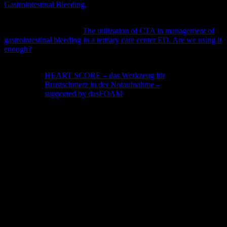
Gastrointestinal Bleeding.
N Engl J Med. 2020 Apr 2;382(14):1299-
1308. doi: 10.1056/NEJMoa1912484. PMID: 32242355.
Stewart K, Sharma AK.
The utilization of CTA in management of
gastrointestinal bleeding in a tertiary care center ED. Are we using it
enough?
Am J Emerg Med. 2021 Jan;39:60-64. doi:
10.1016/j.ajem.2020.01.015. Epub 2020 Jan 11. PMID: 31987743.
HEART SCORE – das Werkzeug für
Brustschmerz in der Notaufnahme –
supported by dasFOAM
dasFOAM – Heart Score
Kochrezept GI-Blutung
DGVS – Empfehlungen für nicht-variköse OGI-B:
Für hämorrhagischen Schock ohnehin Endoskopie dringlich (<12 h)
empfohlen
ohne Schock bei Hochrisikosituation zeitnah (<24 h)
ohne Schock, ohne Hochrisiko frühelektiv (<72h)
Datenbasis für Hochrisiko-Vorgehen: