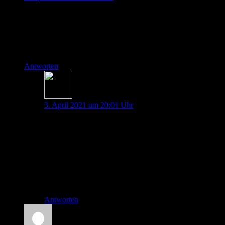
Sehr schönes Format. Bitte weiter machen.
Kleine Anmerkung zur zweiten Studie:
Das Konfidenzintervall wird nicht „gewählt“ sondern ergibt
sich aus den Daten (Streuung und Fallzahl).
Antworten
Thorben Doll
3. April 2021 um 20:01 Uhr
Vielen Dank für den Kommentar,
das ist natürlich absolut richtig und wird in der nächsten
Folge nochmal erwähnt.
Frohe Ostern
Thorben
Antworten