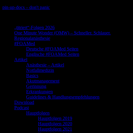
Skip
pin-up-docs – don't panic
to
Perioperative-, Intensiv- und Notfallmedizin
content
„titriert“-Folgen 2026
One Minute Wonder (OMW) – Schneller. Schlauer.
Regionalanästhesie
#FOAMed
Deutsche #FOAMed Seiten
Englische #FOAMed Seiten
Artikel
Anästhesie – Artikel
Notfallmedizin
Basics
Akutmanagement
Gerinnung
Erkrankungen
Guidelines & Handlungsempfehlungen
Download
Podcast
Hauptfolgen
Hauptfolgen 2019
Hauptfolgen 2020
Hauptfolgen 2021