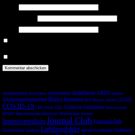
Name
*
E-Mail-Adresse
*
Website
Benachrichtige mich über nachfolgende Kommentare via E-
Mail.
Benachrichtige mich über neue Beiträge via E-Mail.
Schlagwörter
Anästhesie
ARDS
Akutmanagement
Antikoagulation
Anaphylaxie
Atemnot
Basics
Atemwegsmanagement
Beatmung
COVID
Corona
BGA
Blutung
COVID-19
Gerinnung
Ernährung
EKG
CRM
DOAK
Harnwegsinfekt
Heparin
Hämodynamisches Monitoring
Höhenmedizin
Impfung
Journal Club
Intensivmedizin
Journalclub
Lieblingsfehler
Klimawandel
Leitlinie
maligne Hyperthermie
Medikament