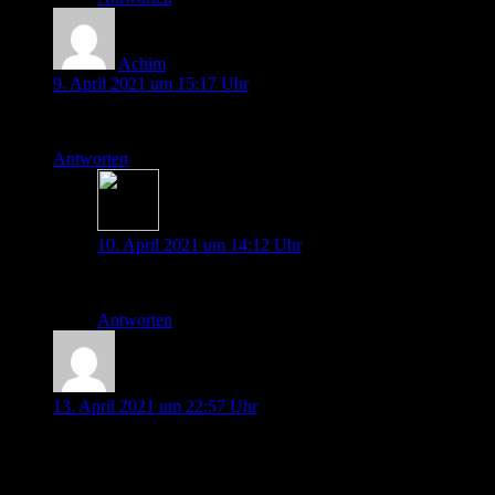
Achim
9. April 2021 um 15:17 Uhr
Gefällt mir gut.
Antworten
Thorben Doll
10. April 2021 um 14:12 Uhr
Das Freut uns…….
Antworten
Lena
13. April 2021 um 22:57 Uhr
Huhu,
Vielen Dank für diesen neuen Podcast! Hat mir super