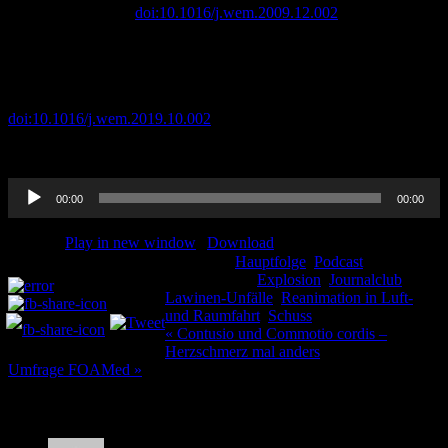
21,1 (2010): 28-34.
doi:10.1016/j.wem.2009.12.002
Dow, Jennifer et al. “Wilderness Medical Society Clinical Practice
Guidelines for the Out-of-Hospital Evaluation and Treatment of
Accidental Hypothermia: 2019 Update.”
Wilderness &
environmental medicine
vol. 30,4S (2019): S47-S69.
doi:10.1016/j.wem.2019.10.002
Audio-
00:00
00:00
Player
Podcast:
Play in new window
|
Download
Kategorie:
Hauptfolge
,
Podcast
Teilen und liken:
Schlagwörter:
Explosion
,
Journalclub
,
Lawinen-Unfälle
,
Reanimation in Luft-
und Raumfahrt
,
Schuss
Beitragsnavigation
« Contusio und Commotio cordis –
Herzschmerz mal anders
Umfrage FOAMed »
10 Kommentare