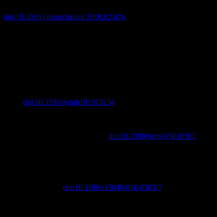
The HOPE score.”
Resuscitation
vol. 126 (2018): 58-64.
doi:10.1016/j.resuscitation.2018.02.026
Extracorporeal life support rewarming rate is associated with
survival with good neurological outcome in accidental hypothermia
Richard Saczkowski a ,*, Nick Kuzakbc ,d, Brian Grunau e, and
Costas Schulzea ,f
Rauch, Simon et al. “On-Site Medical Management of Avalanche
Victims-A Narrative Review.”
International journal of
environmental research and public health
vol. 18,19 10234. 29 Sep.
2021,
doi:10.3390/ijerph181910234
Paal, Peter et al. “Accidental Hypothermia: 2021
Update.”
International journal of environmental research and public
health
vol. 19,1 501. 3 Jan. 2022,
doi:10.3390/ijerph19010501
Paal, Peter et al. “Accidental hypothermia-an update : The content
of this review is endorsed by the International Commission for
Mountain Emergency Medicine (ICAR MEDCOM).”
Scandinavian
journal of trauma, resuscitation and emergency medicine
vol. 24,1
111. 15 Sep. 2016,
doi:10.1186/s13049-016-0303-7
Genswein, Manuel et al. “AvaLife-A New Multi-Disciplinary
Approach Supported by Accident and Field Test Data to Optimize