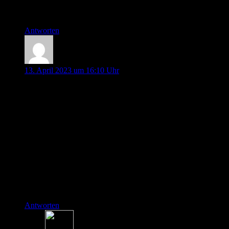
Kleine Kritik: Das Gendern macht das Zuhören meiner
Meinung nach anstrengend und stört den Fluss.
Antworten
Holger Lehmann
13. April 2023 um 16:10 Uhr
Hallo zusammen!
Ich höre euch schon (fast) von Beginn an und bin immernoch
jedesmal hellauf begeistert.
Bzgl. des Thema „Reanimation über den Wolken“ hatte ich
mal geforscht und bin über die App „AirRX“ gestolpert. Hier
findet man u.a. die Zusammenstellungen der ErstHilfe-Sets,
Medikamente etc. der denke ich mal größten
Luftfahrtorganisationen.
Jetzt habe ich auch mal was beitragen können.
Macht weiter so!
LG Holger
Antworten