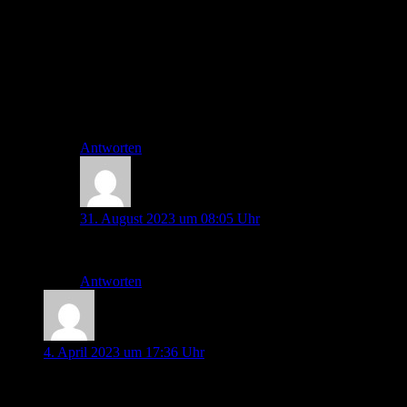
optische Rückmeldung ob mein Patient noch einen
generalisierten Krampf hat erhalten bleibt und ich dann
entsprechend tiefer Narkose machen kann, mit einem
lang wirksamen Relaxans fehlt mir diese Möglichkeit.
Vielleicht ein seltener Grenzfall aber meine 2 Cent zu
dem Thema 🙂
Liebe Grüße
Bjarne
Antworten
Bjarne
31. August 2023 um 08:05 Uhr
das….sollte natürlich nicht hier stehen😆
Antworten
analisa anonym
4. April 2023 um 17:36 Uhr
super Podcast! danke euch!