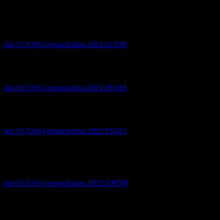
Musi, Martin E et al. “Clinical staging of accidental hypothermia:
The Revised Swiss System: Recommendation of the International
Commission for Mountain Emergency Medicine (ICAR
MedCom).”
Resuscitation
vol. 162 (2021): 182-187.
doi:10.1016/j.resuscitation.2021.02.038
Walpoth, Beat H et al. “Hypothermic Cardiac Arrest – Retrospective
cohort study from the International Hypothermia
Registry.”
Resuscitation
vol. 167 (2021): 58-65.
doi:10.1016/j.resuscitation.2021.08.016
Rauch, Simon et al. “Avalanche survival depends on the time of day
of the accident: A retrospective observational
study.”
Resuscitation
vol. 174 (2022): 47-52.
doi:10.1016/j.resuscitation.2022.03.023
Pasquier, M et al. “On-site treatment of avalanche victims: Scoping
review and 2023 recommendations of the international commission
for mountain emergency medicine (ICAR
MedCom).”
Resuscitation
vol. 184 (2023): 109708.
doi:10.1016/j.resuscitation.2023.109708
Bogle, Lee B et al. “Triaging multiple victims in an avalanche
setting: the Avalanche Survival Optimizing Rescue Triage
algorithmic approach.”
Wilderness & environmental medicine
vol.