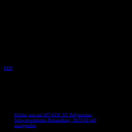
Paula:
Robinson, Aaron E et al. “First attempt success with continued
versus paused chest compressions during cardiac arrest in the
emergency department.”
Resuscitation
, 109726. 9 Feb. 2023,
doi:10.1016/j.resuscitation.2023.109726
Dominic:
Gräff I, et al. Der Übergabeprozess in der Zentralen Notaufnahme –
Konsentierung von Inhalten im Rahmen eines Delphi-Verfahrens.
Notfall Rettungsmed 2023. doi.org/10.1007/s10049-023-01130-3
(
PDF
)
Hauptthemen
Reanimation Luft- und Raumfahrt
Schuss- und Explosion
Klicke, um auf 187-023l_S3_Polytrauma-
Schwerverletzten-Behandlung_2023-02.pdf
zuzugreifen