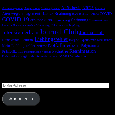
Anästhesie
ARDS
Akutmanagement
Antikoagulation
Anaphylaxie
Atemnot
Basics
Atemwegsmanagement
Beatmung
COVID
Corona
BGA
Blutung
COVID-19
Gerinnung
Ernährung
EKG
CRM
DOAK
Harnwegsinfekt
Heparin
Hämodynamisches Monitoring
Höhenmedizin
Impfung
Journal Club
Intensivmedizin
Journalclub
Lieblingsfehler
Klimawandel
Leitlinie
maligne Hyperthermie
Medikament
Notfallmedizin
Polytrauma
Mein Lieblingsfehler
Narkose
Reanimation
Pädiatrie
Prämedikation
Psychiatrische Notfälle
Sepsis
Regionalanästhesie
Schock
Vermischtes
Rechtsmedizin
Blog via E-Mail abonnieren
Versäume keinen Beitrag
E-
Mail-
Adresse
Abonnieren
Folge uns