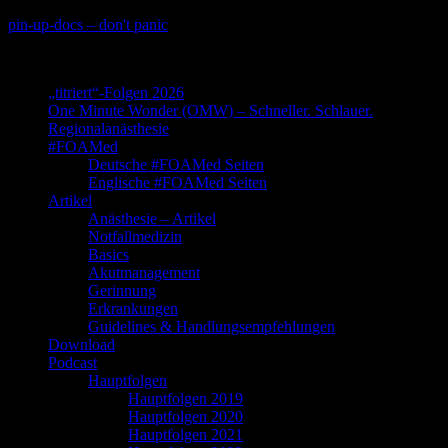
Skip
pin-up-docs – don't panic
to
Perioperative-, Intensiv- und Notfallmedizin
content
„titriert“-Folgen 2026
One Minute Wonder (OMW) – Schneller. Schlauer.
Regionalanästhesie
#FOAMed
Deutsche #FOAMed Seiten
Englische #FOAMed Seiten
Artikel
Anästhesie – Artikel
Notfallmedizin
Basics
Akutmanagement
Gerinnung
Erkrankungen
Guidelines & Handlungsempfehlungen
Download
Podcast
Hauptfolgen
Hauptfolgen 2019
Hauptfolgen 2020
Hauptfolgen 2021