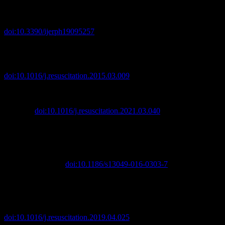
Survival Chances in Rescue and First Aid of Avalanche
Patients.”
International journal of environmental research and
public health
vol. 19,9 5257. 26 Apr. 2022,
doi:10.3390/ijerph19095257
Kottmann, Alexandre et al. “The Avalanche Victim Resuscitation
Checklist, a new concept for the management of avalanche
victims.”
Resuscitation
vol. 91 (2015): e7-8.
doi:10.1016/j.resuscitation.2015.03.009
Wallner, Bernd et al. “Is there any reason for prone cardiopulmonary
resuscitation in avalanche victims?.”
Resuscitation
vol. 167 (2021):
198-199.
doi:10.1016/j.resuscitation.2021.03.040
Paal, Peter et al. “Accidental hypothermia-an update : The content
of this review is endorsed by the International Commission for
Mountain Emergency Medicine (ICAR MEDCOM).”
Scandinavian
journal of trauma, resuscitation and emergency medicine
vol. 24,1
111. 15 Sep. 2016,
doi:10.1186/s13049-016-0303-7
Brugger, Hermann et al. “Cut-off values of serum potassium and
core temperature at hospital admission for extracorporeal rewarming
of avalanche victims in cardiac arrest: A retrospective multi-centre
study.”
Resuscitation
vol. 139 (2019): 222-229.
doi:10.1016/j.resuscitation.2019.04.025