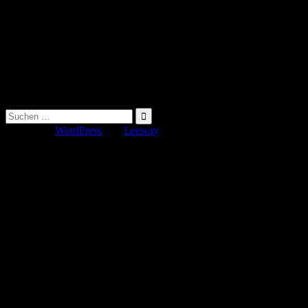
Suche
nach:
Erstellt mit
WordPress
und
Leeway
.