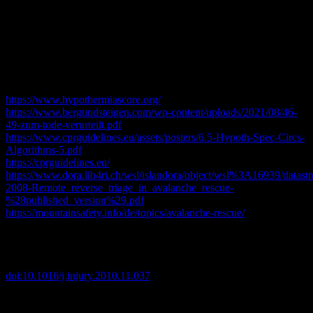
S3-Polytrauma-Leitlinie 2023
Amboss: https://www.amboss.com/de/wissen/Schussverletzungen/
und
Lawinenunfälle und aktidentielle Hypothermie
https://www.hypothermiascore.org/
https://www.bergundsteigen.com/wp-content/uploads/2021/08/46-
49-zum-tode-verurteilt.pdf
https://www.cprguidelines.eu/assets/posters/6.5-Hypoth-Spec-Circs-
Algorithms-5.pdf
https://cprguidelines.eu/
https://www.dora.lib4ri.ch/wsl/islandora/object/wsl%3A16939/data
2008-Remote_reverse_triage_in_avalanche_rescue-
%28published_version%29.pdf
https://mountainsafety.info/de/topics/avalanche-rescue/
Monika, Brodmann Maeder et al. “The Bernese Hypothermia
Algorithm: a consensus paper on in-hospital decision-making and
treatment of patients in hypothermic cardiac arrest at an alpine level
1 trauma centre.”
Injury
vol. 42,5 (2011): 539-43.
doi:10.1016/j.injury.2010.11.037
Pasquier, Mathieu et al. “Hypothermia outcome prediction after
extracorporeal life support for hypothermic cardiac arrest patients: