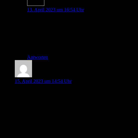
Johannes Pott
13. April 2023 um 16:54 Uhr
Hallo Holger,
vielen Dank für dein Lob und den Hinweis zu der App,
da schauen wir doch glatt mal nach 🙂
LG Johannes
Antworten
Jannick
15. April 2023 um 14:54 Uhr
Moin zusammen,
vielen Dank für die mal wieder sehr geniale Folge. Immer
wieder klasse, dass man euch über drei Stunden zuhören
kann, ohne das es langweilig wird.
Thema Reanimationsunterbrechung: Euch kamen die 35
Sekunden (waren es glaube ich) Unterbrechung der CPR für
einen Intubationsversuch ja sehr lange vor. Dem ist auch so.
In den ERC Leitlinien steht dazu folgendes: „Streben Sie an,