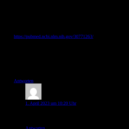
score: 83.7 versus 0.3% chance of a high clinical performance
score (P < 0.001), 0.2 versus 80% risk of a low clinical
performance score (P < 0.001), and 3.5 versus 31.7% risk of
delayed transfer to the operating theatre (P = 0.008)."
Leider kein free fulltext hier:
https://pubmed.ncbi.nlm.nih.gov/30771263/
Zeigt auch wieder, wie wichtig Kommunikation und CRM
Training sind.
Viele Grüße
Mark
Antworten
Mark Weinert
1. April 2023 um 10:20 Uhr
Sollte jeweils > größer heißen, also mehr als 5000
Geburten und mehr als 1500ml Blutverlust. 🙄
Antworten