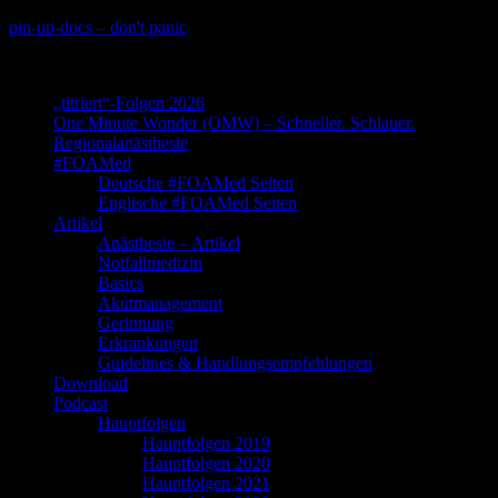
Skip
pin-up-docs – don't panic
to
Perioperative-, Intensiv- und Notfallmedizin
content
„titriert“-Folgen 2026
One Minute Wonder (OMW) – Schneller. Schlauer.
Regionalanästhesie
#FOAMed
Deutsche #FOAMed Seiten
Englische #FOAMed Seiten
Artikel
Anästhesie – Artikel
Notfallmedizin
Basics
Akutmanagement
Gerinnung
Erkrankungen
Guidelines & Handlungsempfehlungen
Download
Podcast
Hauptfolgen
Hauptfolgen 2019
Hauptfolgen 2020
Hauptfolgen 2021