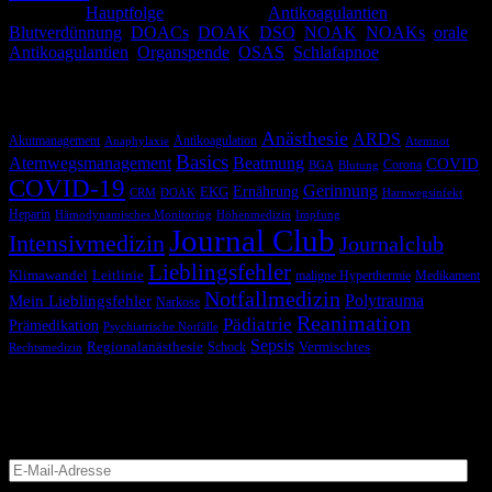
Kategorie:
Hauptfolge
Schlagwörter:
Antikoagulantien
,
Blutverdünnung
,
DOACs
,
DOAK
,
DSO
,
NOAK
,
NOAKs
,
orale
Antikoagulantien
,
Organspende
,
OSAS
,
Schlafapnoe
Schlagwörter
Anästhesie
ARDS
Akutmanagement
Antikoagulation
Anaphylaxie
Atemnot
Basics
Atemwegsmanagement
Beatmung
COVID
Corona
BGA
Blutung
COVID-19
Gerinnung
Ernährung
EKG
CRM
DOAK
Harnwegsinfekt
Heparin
Hämodynamisches Monitoring
Höhenmedizin
Impfung
Journal Club
Intensivmedizin
Journalclub
Lieblingsfehler
Klimawandel
Leitlinie
maligne Hyperthermie
Medikament
Notfallmedizin
Polytrauma
Mein Lieblingsfehler
Narkose
Reanimation
Pädiatrie
Prämedikation
Psychiatrische Notfälle
Sepsis
Regionalanästhesie
Schock
Vermischtes
Rechtsmedizin
Blog via E-Mail abonnieren
Versäume keinen Beitrag
E-
Mail-