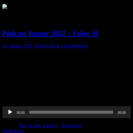
Schlagwort:
Blutverdünnung
Podcast Januar 2022 – Folge 36
31. Januar 2022
Thorben Doll
4 Kommentare
Die erste Folge im Jahr 2022 ist da und wir haben spannende
Themen für euch: Neben unserem bewährten Journal Club, haben
wir uns mit der DSO über die Identifikation von
Organspender*innen unterhalten, diskutieren die
anästhesiologischen Implikationen bei Patient*innen mit OSAS und
versuchen euch beim Management von Patient*innen unter
DOAK’s einen Roten Faden zu geben. Hört rein! Journal Club
Thorben: Daniel […]
Audio-
00:00
00:00
Player
Podcast:
Play in new window
|
Download
Weiterlesen