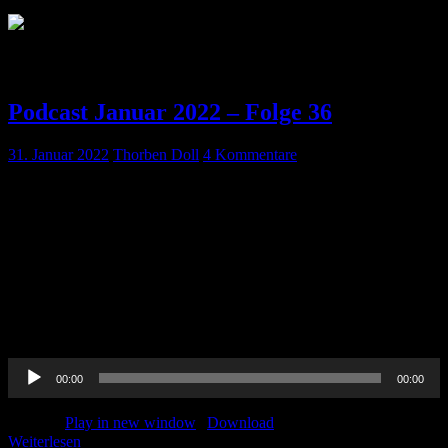
Schlagwort:
DOACs
Podcast Januar 2022 – Folge 36
31. Januar 2022
Thorben Doll
4 Kommentare
Die erste Folge im Jahr 2022 ist da und wir haben spannende
Themen für euch: Neben unserem bewährten Journal Club, haben
wir uns mit der DSO über die Identifikation von
Organspender*innen unterhalten, diskutieren die
anästhesiologischen Implikationen bei Patient*innen mit OSAS und
versuchen euch beim Management von Patient*innen unter
DOAK’s einen Roten Faden zu geben. Hört rein! Journal Club
Thorben: Daniel […]
Audio-
00:00
00:00
Player
Podcast:
Play in new window
|
Download
Weiterlesen