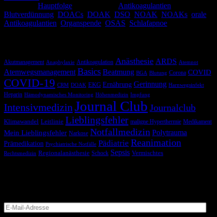
Kategorie:
Hauptfolge
Schlagwörter:
Antikoagulantien
,
Blutverdünnung
,
DOACs
,
DOAK
,
DSO
,
NOAK
,
NOAKs
,
orale
Antikoagulantien
,
Organspende
,
OSAS
,
Schlafapnoe
Schlagwörter
Anästhesie
ARDS
Akutmanagement
Antikoagulation
Anaphylaxie
Atemnot
Basics
Atemwegsmanagement
Beatmung
COVID
Corona
BGA
Blutung
COVID-19
Gerinnung
Ernährung
EKG
CRM
DOAK
Harnwegsinfekt
Heparin
Hämodynamisches Monitoring
Höhenmedizin
Impfung
Journal Club
Intensivmedizin
Journalclub
Lieblingsfehler
Klimawandel
Leitlinie
maligne Hyperthermie
Medikament
Notfallmedizin
Polytrauma
Mein Lieblingsfehler
Narkose
Reanimation
Pädiatrie
Prämedikation
Psychiatrische Notfälle
Sepsis
Regionalanästhesie
Schock
Vermischtes
Rechtsmedizin
Blog via E-Mail abonnieren
Versäume keinen Beitrag
E-
Mail-