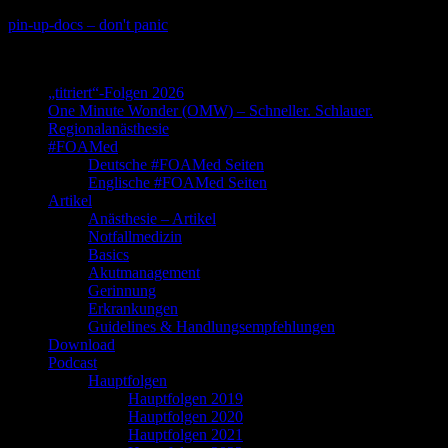
Skip
pin-up-docs – don't panic
to
Perioperative-, Intensiv- und Notfallmedizin
content
„titriert“-Folgen 2026
One Minute Wonder (OMW) – Schneller. Schlauer.
Regionalanästhesie
#FOAMed
Deutsche #FOAMed Seiten
Englische #FOAMed Seiten
Artikel
Anästhesie – Artikel
Notfallmedizin
Basics
Akutmanagement
Gerinnung
Erkrankungen
Guidelines & Handlungsempfehlungen
Download
Podcast
Hauptfolgen
Hauptfolgen 2019
Hauptfolgen 2020
Hauptfolgen 2021