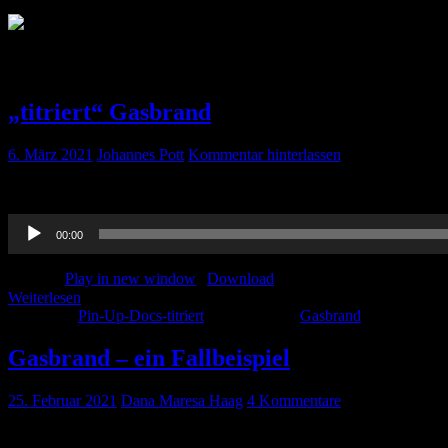
Schlagwort:
Gasbrand
„titriert“ Gasbrand
6. März 2021
Johannes Pott
Kommentar hinterlassen
Dana legt gleich noch einen nach. Gasbrand ? Schon mal gehört? Falls 
Audio-
00:00
Player
Podcast:
Play in new window
|
Download
Weiterlesen
Kategorie:
Pin-Up-Docs-titriert
Schlagwörter:
Gasbrand
Gasbrand – ein Fallbeispiel
25. Februar 2021
Dana Maresa Haag
4 Kommentare