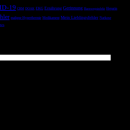
ID-19
Gerinnung
Ernährung
EKG
Heparin
CRM
DOAK
Harnwegsinfekt
hler
Mein Lieblingsfehler
maligne Hyperthermie
Medikament
Narkose
tes