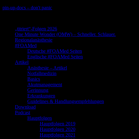
Skip
pin-up-docs – don't panic
to
Perioperative-, Intensiv- und Notfallmedizin
content
„titriert“-Folgen 2026
One Minute Wonder (OMW) – Schneller. Schlauer.
Regionalanästhesie
#FOAMed
Deutsche #FOAMed Seiten
Englische #FOAMed Seiten
Artikel
Anästhesie – Artikel
Notfallmedizin
Basics
Akutmanagement
Gerinnung
Erkrankungen
Guidelines & Handlungsempfehlungen
Download
Podcast
Hauptfolgen
Hauptfolgen 2019
Hauptfolgen 2020
Hauptfolgen 2021