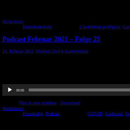
Clostridium perfringens Ihr seid Ärztinnen und Ärzte in einem mitt
Anamnestisch ist zu erfahren, dass der Patient diese Schmerzen in z
bekannt, keine Einnahme von Dauermedikation, keine Allergien […]
Weiterlesen
Kategorie:
Intensivmedizin
Schlagwörter:
Clostridium perfrigens
,
Gas
Podcast Februar 2021 – Folge 25
24. Februar 2021
Thorben Doll
6 Kommentare
Kommentare Konsensuspapier Antikoagulation bei ACS unter DOAK Kri
ArterielleHypertension– Hypercholesterinämie– Diabetesmellitus– 
Stenosierung >50 %? 1 Einnahme von Acetylsalicylsäure innerhalb de
Audio-
00:00
Player
Podcast:
Play in new window
|
Download
Weiterlesen
Kategorie:
Hauptfolge
,
Podcast
Schlagwörter:
COVID
,
Gasbrand
,
Ge
Schlagwörter