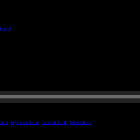
elgroßen Krankenhaus und nehmt in eurer Notaufnahme einen 50-jährige
unehmender Stärke seit circa einem Tag hat. Sein Erscheinungsbild wir
brand
terium Punkte Alter >65 Jahre? 1 Drei oder mehr Risikofaktoren für
PositiveFamilienanamnese– KoronareHerzkrankheitinderAnamnese – Akt
r letzten 7 Tage? 1 Mehr als 2 Episoden von pektanginösen Symptomen
burt
,
Hydrocortison
,
Journal-Club
,
Stressdosis