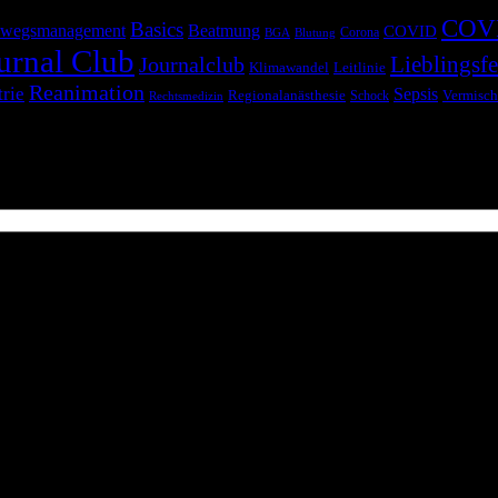
COV
Basics
wegsmanagement
Beatmung
COVID
Corona
BGA
Blutung
urnal Club
Lieblingsfe
Journalclub
Klimawandel
Leitlinie
Reanimation
trie
Sepsis
Regionalanästhesie
Schock
Vermisch
Rechtsmedizin