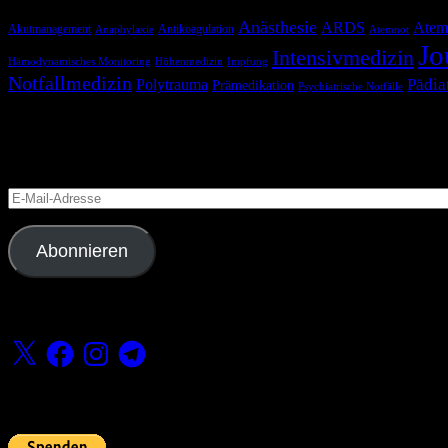
Anästhesie
ARDS
Atem
Akutmanagement
Antikoagulation
Anaphylaxie
Atemnot
Jo
Intensivmedizin
Hämodynamisches Monitoring
Höhenmedizin
Impfung
Notfallmedizin
Pädia
Polytrauma
Prämedikation
Psychiatrische Notfälle
Blog via E-Mail abonnieren
Versäume keinen Beitrag
E-
Mail-
Adresse
Abonnieren
Folge uns
X
Facebook
Instagram
Telegram
Fördern