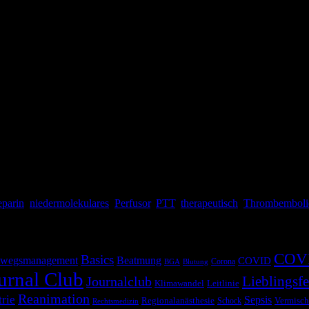
 Antikoagulation. Unter einer therapeutischen Antikoagulation versteh
undeliegenden Erkrankungen steigt mit dem Alter, sodass die Häufigkeit
ehört also zum Handwerkszeug eines jeden […]
parin
,
niedermolekulares
,
Perfusor
,
PTT
,
therapeutisch
,
Thrombemboli
COV
Basics
wegsmanagement
Beatmung
COVID
Corona
BGA
Blutung
urnal Club
Lieblingsfe
Journalclub
Klimawandel
Leitlinie
Reanimation
trie
Sepsis
Regionalanästhesie
Schock
Vermisch
Rechtsmedizin