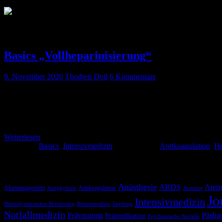
Schlagwort:
PTT
Basics „Vollheparinisierung“
9. November 2020
Thorben Doll
6 Kommentare
„Vollheparinisierung“ ist Krankenhaus-Slang für eine therapeutische
Therapie oder Prophylaxe einer Thrombembolie. Die Prävalenz der zugr
korrekte Anwendung der geeigneten und zugelassenen Substanzen g
Weiterlesen
Kategorie:
Basics
,
Intensivmedizin
Schlagwörter:
Antikoagulation
,
He
Schlagwörter
Anästhesie
ARDS
Atem
Akutmanagement
Antikoagulation
Anaphylaxie
Atemnot
Jo
Intensivmedizin
Hämodynamisches Monitoring
Höhenmedizin
Impfung
Notfallmedizin
Pädia
Polytrauma
Prämedikation
Psychiatrische Notfälle