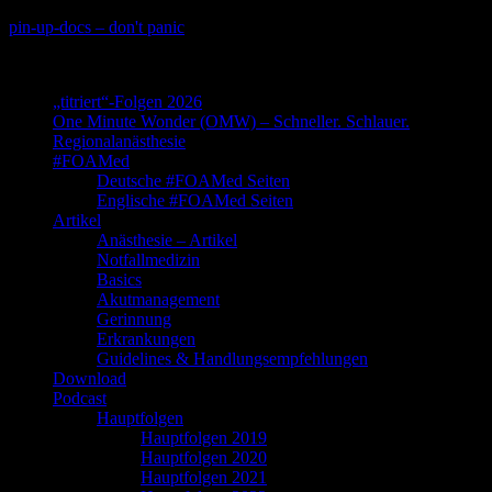
Skip
pin-up-docs – don't panic
to
Perioperative-, Intensiv- und Notfallmedizin
content
„titriert“-Folgen 2026
One Minute Wonder (OMW) – Schneller. Schlauer.
Regionalanästhesie
#FOAMed
Deutsche #FOAMed Seiten
Englische #FOAMed Seiten
Artikel
Anästhesie – Artikel
Notfallmedizin
Basics
Akutmanagement
Gerinnung
Erkrankungen
Guidelines & Handlungsempfehlungen
Download
Podcast
Hauptfolgen
Hauptfolgen 2019
Hauptfolgen 2020
Hauptfolgen 2021