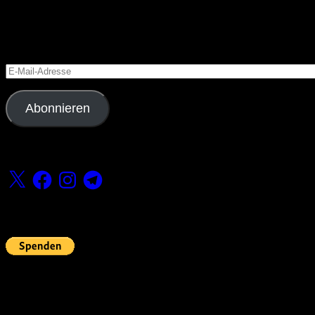
Blog via E-Mail abonnieren
Versäume keinen Beitrag
E-
Mail-
Adresse
Abonnieren
Folge uns
X
Facebook
Instagram
Telegram
Fördern
Pin Up’s