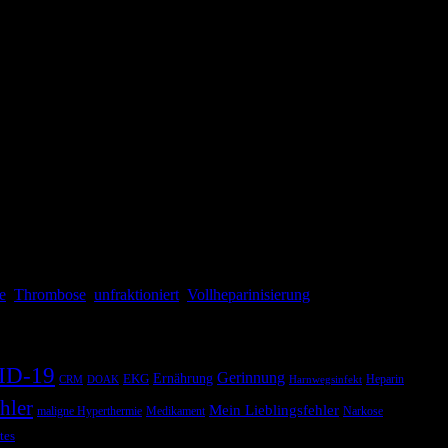
t man den Einsatz von Hemmstoffen der plasmatischen Gerinnung zur
 dieser Therapie in der alternden Gesellschaft stetig ansteigt. Die
e
,
Thrombose
,
unfraktioniert
,
Vollheparinisierung
ID-19
Gerinnung
Ernährung
EKG
Heparin
CRM
DOAK
Harnwegsinfekt
hler
Mein Lieblingsfehler
maligne Hyperthermie
Medikament
Narkose
tes