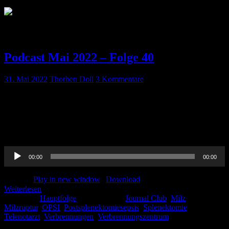
Schlagwort:
Verbrennungen
Podcast Mai 2022 – Folge 40
31. Mai 2022
Thorben Doll
3 Kommentare
Endlich wieder Ende des Monats, Geld auf dem Konto und Zeit für
unsere neue Hauptfolge! Es gibt den Journal Club mit Thorben,
Milzverletzungen mit Ines, Telenotarzt mit Paula und ein Update zu
Verbrennungen mit Johannes. Viel Spaß beim hören!
Audio-
00:00
00:00
Player
Podcast:
Play in new window
|
Download
Weiterlesen
Kategorie:
Hauptfolge
Schlagwörter:
Journal Club
,
Milz
,
Milzruptur
,
OPSI
,
Postsplenektomiesepsis
,
Splenektomie
,
Telenotarzt
,
Verbrennungen
,
Verbrennungszentrum