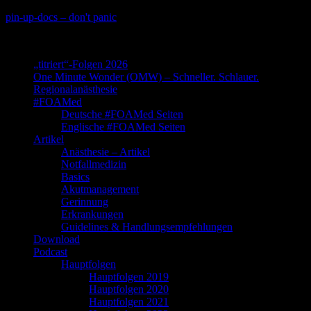
Skip
pin-up-docs – don't panic
to
Perioperative-, Intensiv- und Notfallmedizin
content
„titriert“-Folgen 2026
One Minute Wonder (OMW) – Schneller. Schlauer.
Regionalanästhesie
#FOAMed
Deutsche #FOAMed Seiten
Englische #FOAMed Seiten
Artikel
Anästhesie – Artikel
Notfallmedizin
Basics
Akutmanagement
Gerinnung
Erkrankungen
Guidelines & Handlungsempfehlungen
Download
Podcast
Hauptfolgen
Hauptfolgen 2019
Hauptfolgen 2020
Hauptfolgen 2021