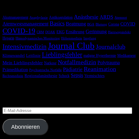
Schlagwörter
Anästhesie
ARDS
Akutmanagement
Antikoagulation
Anaphylaxie
Atemnot
Basics
Atemwegsmanagement
Beatmung
COVID
Corona
BGA
Blutung
COVID-19
Gerinnung
Ernährung
EKG
CRM
DOAK
Harnwegsinfekt
Heparin
Hämodynamisches Monitoring
Höhenmedizin
Impfung
Journal Club
Intensivmedizin
Journalclub
Lieblingsfehler
Klimawandel
Leitlinie
maligne Hyperthermie
Medikament
Notfallmedizin
Polytrauma
Mein Lieblingsfehler
Narkose
Reanimation
Pädiatrie
Prämedikation
Psychiatrische Notfälle
Sepsis
Regionalanästhesie
Schock
Vermischtes
Rechtsmedizin
Blog via E-Mail abonnieren
Versäume keinen Beitrag
E-
Mail-
Adresse
Abonnieren