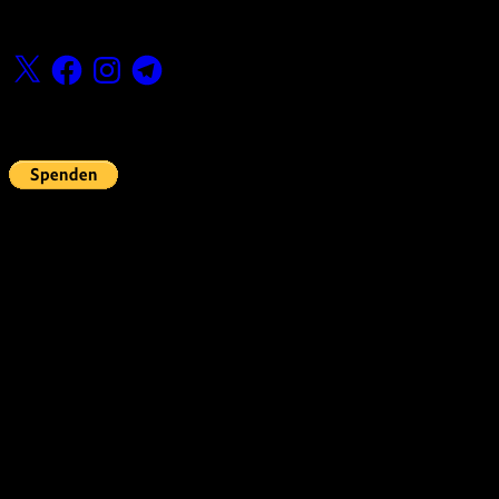
Folge uns
X
Facebook
Instagram
Telegram
Fördern
Pin Up’s