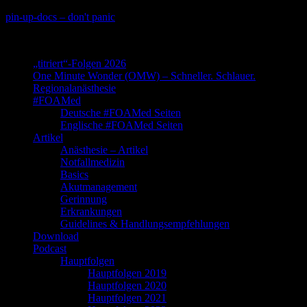
Skip
pin-up-docs – don't panic
to
Perioperative-, Intensiv- und Notfallmedizin
content
„titriert“-Folgen 2026
One Minute Wonder (OMW) – Schneller. Schlauer.
Regionalanästhesie
#FOAMed
Deutsche #FOAMed Seiten
Englische #FOAMed Seiten
Artikel
Anästhesie – Artikel
Notfallmedizin
Basics
Akutmanagement
Gerinnung
Erkrankungen
Guidelines & Handlungsempfehlungen
Download
Podcast
Hauptfolgen
Hauptfolgen 2019
Hauptfolgen 2020
Hauptfolgen 2021