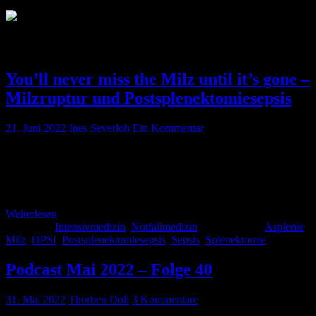
Schlagwort:
OPSI
You’ll never miss the Milz until it’s gone –
Milzruptur und Postsplenektomiesepsis
21. Juni 2022
Ines Severloh
Ein Kommentar
Bei stumpfen Bauchverletzungen ist die Milz mit ca. 45 % das am
häufigsten verletzte Organ. Meistens tritt sie bei Verkehrsunfällen
auf. Dabei kann die Verletzung einzeitig oder zweizeitig erfolgen.
Weiterlesen
Kategorie:
Intensivmedizin
,
Notfallmedizin
Schlagwörter:
Asplenie
,
Milz
,
OPSI
,
Postsplenektomiesepsis
,
Sepsis
,
Splenektomie
Podcast Mai 2022 – Folge 40
31. Mai 2022
Thorben Doll
3 Kommentare