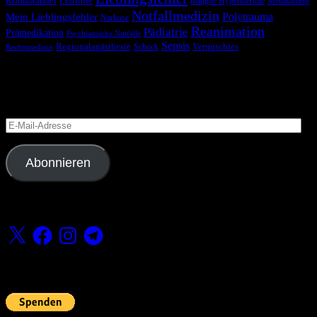
Klimawandel
Leitlinie
maligne Hyperthermie
Medikament
Notfallmedizin
Polytrauma
Mein Lieblingsfehler
Narkose
Reanimation
Pädiatrie
Prämedikation
Psychiatrische Notfälle
Sepsis
Regionalanästhesie
Schock
Vermischtes
Rechtsmedizin
Blog via E-Mail abonnieren
Versäume keinen Beitrag
E-
Mail-
Adresse
Abonnieren
Folge uns
X
Facebook
Instagram
Telegram
Fördern