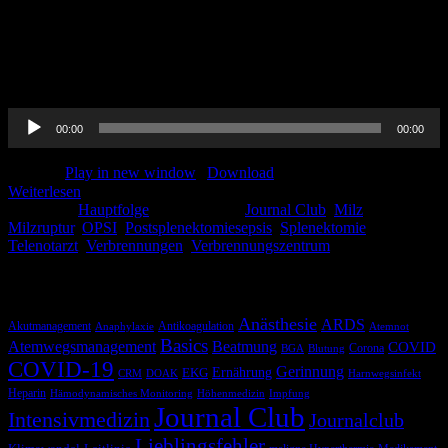
Endlich wieder Ende des Monats, Geld auf dem Konto und Zeit für
unsere neue Hauptfolge! Es gibt den Journal Club mit Thorben,
Milzverletzungen mit Ines, Telenotarzt mit Paula und ein Update zu
Verbrennungen mit Johannes. Viel Spaß beim hören!
Audio-
00:00
00:00
Player
Podcast:
Play in new window
|
Download
Weiterlesen
Kategorie:
Hauptfolge
Schlagwörter:
Journal Club
,
Milz
,
Milzruptur
,
OPSI
,
Postsplenektomiesepsis
,
Splenektomie
,
Telenotarzt
,
Verbrennungen
,
Verbrennungszentrum
Schlagwörter
Anästhesie
ARDS
Akutmanagement
Antikoagulation
Anaphylaxie
Atemnot
Basics
Atemwegsmanagement
Beatmung
COVID
Corona
BGA
Blutung
COVID-19
Gerinnung
Ernährung
EKG
CRM
DOAK
Harnwegsinfekt
Heparin
Hämodynamisches Monitoring
Höhenmedizin
Impfung
Journal Club
Intensivmedizin
Journalclub
Lieblingsfehler