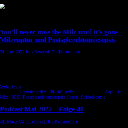
Schlagwort:
Postsplenektomiesepsis
You’ll never miss the Milz until it’s gone –
Milzruptur und Postsplenektomiesepsis
21. Juni 2022
Ines Severloh
Ein Kommentar
Bei stumpfen Bauchverletzungen ist die Milz mit ca. 45 % das am
häufigsten verletzte Organ. Meistens tritt sie bei Verkehrsunfällen auf.
Dabei kann die Verletzung einzeitig oder zweizeitig erfolgen.
Weiterlesen
Kategorie:
Intensivmedizin
,
Notfallmedizin
Schlagwörter:
Asplenie
,
Milz
,
OPSI
,
Postsplenektomiesepsis
,
Sepsis
,
Splenektomie
Podcast Mai 2022 – Folge 40
31. Mai 2022
Thorben Doll
3 Kommentare