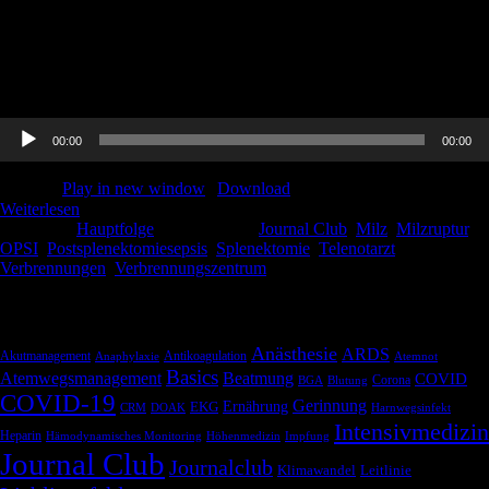
Endlich wieder Ende des Monats, Geld auf dem Konto und Zeit für
unsere neue Hauptfolge! Es gibt den Journal Club mit Thorben,
Milzverletzungen mit Ines, Telenotarzt mit Paula und ein Update zu
Verbrennungen mit Johannes. Viel Spaß beim hören!
Audio-
00:00
00:00
Player
Podcast:
Play in new window
|
Download
Weiterlesen
Kategorie:
Hauptfolge
Schlagwörter:
Journal Club
,
Milz
,
Milzruptur
,
OPSI
,
Postsplenektomiesepsis
,
Splenektomie
,
Telenotarzt
,
Verbrennungen
,
Verbrennungszentrum
Schlagwörter
Anästhesie
ARDS
Akutmanagement
Antikoagulation
Anaphylaxie
Atemnot
Basics
Atemwegsmanagement
Beatmung
COVID
Corona
BGA
Blutung
COVID-19
Gerinnung
Ernährung
EKG
CRM
DOAK
Harnwegsinfekt
Intensivmedizin
Heparin
Hämodynamisches Monitoring
Höhenmedizin
Impfung
Journal Club
Journalclub
Klimawandel
Leitlinie