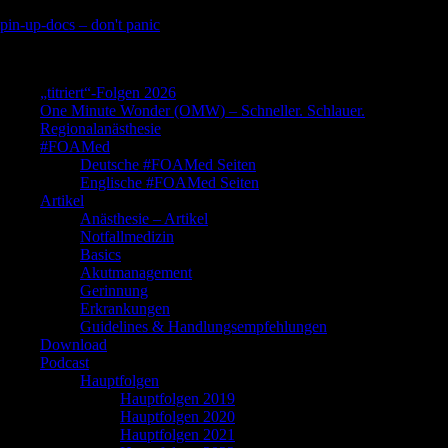
Skip
pin-up-docs – don't panic
to
Perioperative-, Intensiv- und Notfallmedizin
content
„titriert“-Folgen 2026
One Minute Wonder (OMW) – Schneller. Schlauer.
Regionalanästhesie
#FOAMed
Deutsche #FOAMed Seiten
Englische #FOAMed Seiten
Artikel
Anästhesie – Artikel
Notfallmedizin
Basics
Akutmanagement
Gerinnung
Erkrankungen
Guidelines & Handlungsempfehlungen
Download
Podcast
Hauptfolgen
Hauptfolgen 2019
Hauptfolgen 2020
Hauptfolgen 2021