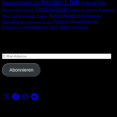
Journal Club
Intensivmedizin
Journalclub
Lieblingsfehler
Klimawandel
Leitlinie
maligne Hyperthermie
Medikament
Notfallmedizin
Polytrauma
Mein Lieblingsfehler
Narkose
Reanimation
Pädiatrie
Prämedikation
Psychiatrische Notfälle
Sepsis
Regionalanästhesie
Schock
Vermischtes
Rechtsmedizin
Blog via E-Mail abonnieren
Versäume keinen Beitrag
E-
Mail-
Adresse
Abonnieren
Folge uns
X
Facebook
Instagram
Telegram
Fördern