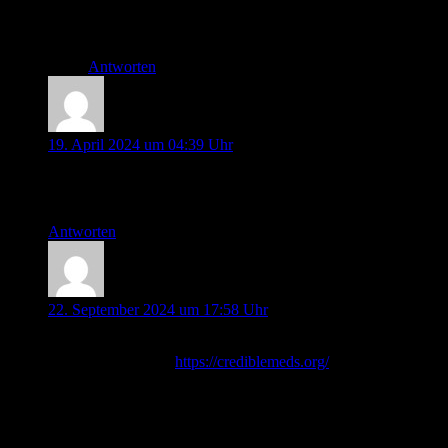
Liebe Grüße
Antworten
Daniel Steven
19. April 2024 um 04:39 Uhr
Alles klar, genau das habe ich bereits vermutet. Danke und
Gruss 😉
Antworten
Norbert Hallier
22. September 2024 um 17:58 Uhr
Hier gibt es eine fast vollständige QTverlängernde
Medikamentenliste:
https://crediblemeds.org/
Es gibt diverse
Hinweise, dass die coronainduzierte, meist undiagnostizierte
Myokarditis als Spätfolge Tachycardien einschließlich
Torsades de pointes auslöst.
Grüße Hallier