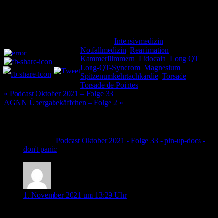
PMID: 29097320.
Kategorie:
Intensivmedizin
,
Teilen und liken:
Notfallmedizin
,
Reanimation
Schlagwörter:
Kammerflimmern
,
Lidocain
,
Long QT
,
Long-QT-Syndrom
,
Magnesium
,
Spitzenumkehrtachkardie
,
Torsade
,
Torsade de Pointes
Beitragsnavigation
« Podcast Oktober 2021 – Folge 33
AGNN Übergabekäffchen – Folge 2 »
9 Kommentare
Pingback:
Podcast Oktober 2021 - Folge 33 - pin-up-docs -
don't panic
Johannes Keller
1. November 2021 um 13:29 Uhr
Moin ihr großartigen Menschen,