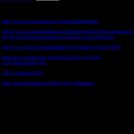
Online Quellen
https://www.ncbi.nlm.nih.gov/books/NBK459388/
https://www.arzneimitteltherapie.de/heftarchiv/2015/04/verlangerung-
der-qt-zeit-durch-arzneimittel-was-gibt-es-zu-beachten.html
https://www.der-arzneimittelbrief.de/de/Artikel.aspx?SN=6405
https://www.orpha.net/consor/cgi-bin/OC_Exp.php?
Lng=DE&Expert=768
GRC Leitlinien 2021
https://de.wikipedia.org/wiki/R-auf-T-Phänomen
Quellen
[1]S. P. Schwartz, A. Jetzer:
Transient ventricular fibrillation. The
clinical and electrocardiographic manifestations SCHWARTZ,
SIDNEY P., and ABRAHAM JEZER. „Transient Ventricular
Fibrillation: The Clinical and Electrocardiographic Manifestations
of the Syncopal Seizures in a Patient with Auriculoventricular
Dissociation.“
Archives of Internal Medicine
50.3 (1932): 450-469.