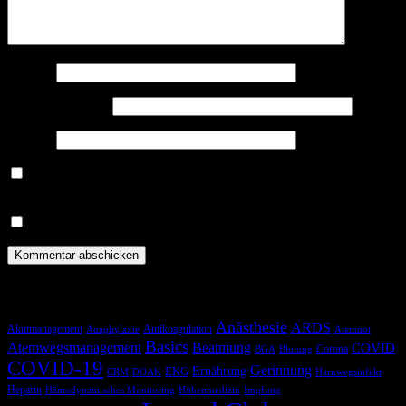
Name
*
E-Mail-Adresse
*
Website
Benachrichtige mich über nachfolgende Kommentare via E-
Mail.
Benachrichtige mich über neue Beiträge via E-Mail.
Schlagwörter
Anästhesie
ARDS
Akutmanagement
Antikoagulation
Anaphylaxie
Atemnot
Basics
Atemwegsmanagement
Beatmung
COVID
Corona
BGA
Blutung
COVID-19
Gerinnung
Ernährung
EKG
CRM
DOAK
Harnwegsinfekt
Heparin
Hämodynamisches Monitoring
Höhenmedizin
Impfung