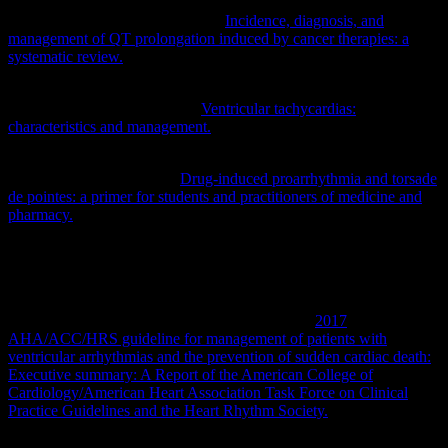
[8] Porta‐Sánchez, Andreu, et al. „
Incidence, diagnosis, and
management of QT prolongation induced by cancer therapies: a
systematic review.
“
Journal of the American Heart Association
6.12
(2017): e007724.
[9] Baldzizhar, Aksana, et al. „
Ventricular tachycardias:
characteristics and management.
“
Critical Care Nursing Clinics
28.3
(2016): 317-329.
[10] Turner, J. Rick, et al. „
Drug‐induced proarrhythmia and torsade
de pointes: a primer for students and practitioners of medicine and
pharmacy.
“
The Journal of Clinical Pharmacology
58.8 (2018):
997-1012.
[11] Al-Khatib SM, Stevenson WG, Ackerman MJ, Bryant WJ,
Callans DJ, Curtis AB, Deal BJ, Dickfeld T, Field ME, Fonarow
GC, Gillis AM, Granger CB, Hammill SC, Hlatky MA, Joglar JA,
Kay GN, Matlock DD, Myerburg RJ, Page RL.
2017
AHA/ACC/HRS guideline for management of patients with
ventricular arrhythmias and the prevention of sudden cardiac death:
Executive summary: A Report of the American College of
Cardiology/American Heart Association Task Force on Clinical
Practice Guidelines and the Heart Rhythm Society.
Heart Rhythm.
2018 Oct;15(10):e190-e252. doi: 10.1016/j.hrthm.2017.10.035.
Epub 2017 Oct 30. Erratum in: Heart Rhythm. 2018 Sep 26;: