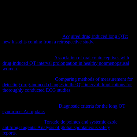
[2] Dessertenne, F. „Un chapitre nouveau d’electrocardiographie:
Les variations progressive de l’amplitude de
l’electrocardiogramme.“
Actual Cardiol Angiol Int
15 (1966): 241-
258.
[3] De Vecchis, Renato, et al. „
Acquired drug-induced long QTc:
new insights coming from a retrospective study.
“
European journal
of clinical pharmacology
74.12 (2018): 1645-1651.
[4] Salem, Joe-Elie, et al. „
Association of oral contraceptives with
drug-induced QT interval prolongation in healthy nonmenopausal
women.
“
JAMA cardiology
3.9 (2018): 877-882.
[5] Azie, Nkechi E., et al. „
Comparing methods of measurement for
detecting drug‐induced changes in the QT interval: Implications for
thoroughly conducted ECG studies.
“
Annals of noninvasive
electrocardiology
9.2 (2004): 166-174.
[6] Schwartz, Peter J., et al. „
Diagnostic criteria for the long QT
syndrome. An update.
“
Circulation
88.2 (1993): 782-784.
[7] Salem, M., et al. „
Torsade de pointes and systemic azole
antifungal agents: Analysis of global spontaneous safety
reports.
“
Global cardiology science & practice
2017.2 (2017).