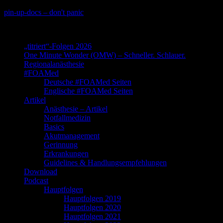
Skip
pin-up-docs – don't panic
to
Perioperative-, Intensiv- und Notfallmedizin
content
„titriert“-Folgen 2026
One Minute Wonder (OMW) – Schneller. Schlauer.
Regionalanästhesie
#FOAMed
Deutsche #FOAMed Seiten
Englische #FOAMed Seiten
Artikel
Anästhesie – Artikel
Notfallmedizin
Basics
Akutmanagement
Gerinnung
Erkrankungen
Guidelines & Handlungsempfehlungen
Download
Podcast
Hauptfolgen
Hauptfolgen 2019
Hauptfolgen 2020
Hauptfolgen 2021