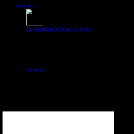
Antworten
Dana Maresa Haag
23. September 2024 um 10:16 Uhr
Super Ergänzung! Danke!
Liebe Grüße
Dana und das restliche Team
Antworten
Schreibe einen Kommentar
Deine E-Mail-Adresse wird nicht veröffentlicht.
Erforderliche
Felder sind mit
*
markiert
Kommentar
*