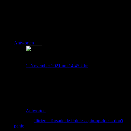
Ganz großartige Podcasts die ihr da immer wieder raushaut.
Auch das Themen aufgegriffen werden, mit denen man sich
vielleicht eher ungern beschäftigt (das korrekte Ausfüllen von
Tadesbescheinigungen ist so ein leidiges Thema) ist für mich
Insel-Nerd schon super. Danke hierfür.
Macht weiter so.
Johannes
Antworten
Thorben Doll
1. November 2021 um 14:45 Uhr
Vielen Dank Johannes, das freut uns sehr und gibt viel
Motivation.
Liebe Grüße
Thorben
Antworten
Pingback:
"titriert" Torsade de Pointes - pin-up-docs - don't
panic