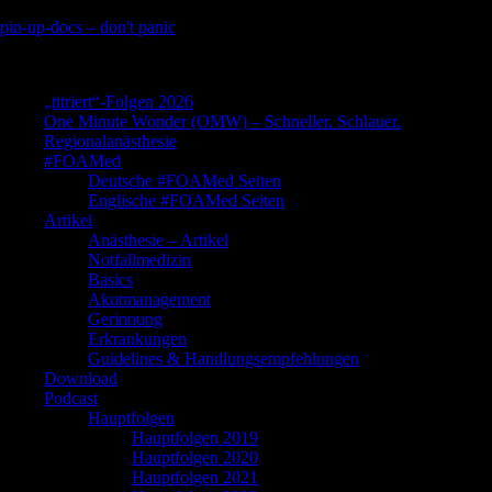
Skip
pin-up-docs – don't panic
to
Perioperative-, Intensiv- und Notfallmedizin
content
„titriert“-Folgen 2026
One Minute Wonder (OMW) – Schneller. Schlauer.
Regionalanästhesie
#FOAMed
Deutsche #FOAMed Seiten
Englische #FOAMed Seiten
Artikel
Anästhesie – Artikel
Notfallmedizin
Basics
Akutmanagement
Gerinnung
Erkrankungen
Guidelines & Handlungsempfehlungen
Download
Podcast
Hauptfolgen
Hauptfolgen 2019
Hauptfolgen 2020
Hauptfolgen 2021