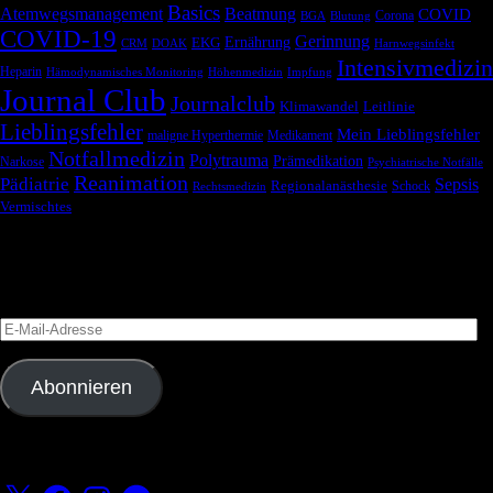
Basics
Atemwegsmanagement
Beatmung
COVID
Corona
BGA
Blutung
COVID-19
Gerinnung
Ernährung
EKG
CRM
DOAK
Harnwegsinfekt
Intensivmedizin
Heparin
Hämodynamisches Monitoring
Höhenmedizin
Impfung
Journal Club
Journalclub
Klimawandel
Leitlinie
Lieblingsfehler
Mein Lieblingsfehler
maligne Hyperthermie
Medikament
Notfallmedizin
Polytrauma
Prämedikation
Narkose
Psychiatrische Notfälle
Reanimation
Pädiatrie
Sepsis
Regionalanästhesie
Schock
Rechtsmedizin
Vermischtes
Blog via E-Mail abonnieren
Versäume keinen Beitrag
E-
Mail-
Adresse
Abonnieren
Folge uns
X
Facebook
Instagram
Telegram