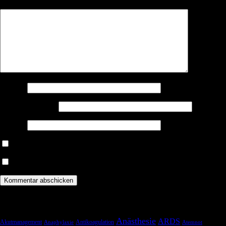
Kommentar
*
Name
*
E-Mail-Adresse
*
Website
Benachrichtige mich über nachfolgende Kommentare via E-Mail.
Benachrichtige mich über neue Beiträge via E-Mail.
Schlagwörter
Anästhesie
ARDS
Akutmanagement
Antikoagulation
Anaphylaxie
Atemnot