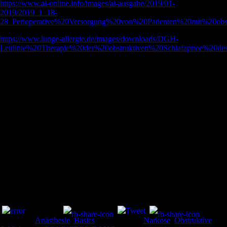
https://www.ai-online.info/images/ai-ausgabe/2019/01-
2019/2019_1_18-
28_Perioperative%20Versorgung%20von%20Patienten%20mit%20obst
https://www.lunge-allergie.de/images/downloads/DGH-
Leitlinie%20Therapie%20der%20obstruktiven%20Schlafapnoe%20de
Vasu TS, Grewal R, Doghramji K. Obstructive sleep apnea syndrome
and perioperative complications: a systematic review of the literature.
J
Clin Sleep Med
. 2012;8(2):199-207. Published 2012 Apr 15.
doi:10.5664/jcsm.1784
Lee SJ, Lee JN, Kim TS, Park YC. The relationship between the
predictors of obstructive sleep apnea and difficult intubation.
Korean J
Anesthesiol
. 2011;60(3):173-178. doi:10.4097/kjae.2011.60.3.173
Lipford MC, Ramar K, Surani SR. Obstructive sleep apnea in the
perioperative setting: complications and management strategies.
Hosp
Pract (1995)
. 2015;43(1):56-63. doi:10.1080/21548331.2015.1001709
Teilen und liken:
Kategorie:
Anästhesie
,
Basics
Schlagwörter:
Narkose
,
Obstruktive