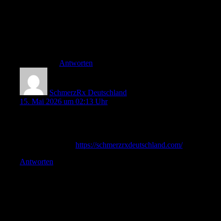
man im Internet nicht zum Thema Schlafapnoe und
Vollnarkose fündig.
Danke jedenfalls für die Bearbeitung des Themas
OSA – nach aktuellen Studien sind bei Patienten >
60 mehr als 50% betroffen!!
Liebe Grüße
Antworten
SchmerzRx Deutschland
15. Mai 2026 um 02:13 Uhr
Sehr informativer Beitrag zur Schmerztherapie! Besonders die
Erklärung zur sicheren Anwendung von Opioiden fand ich
hilfreich. Wer sich weiter informieren möchte, findet hier
zusätzliche Infos:
https://schmerzrxdeutschland.com/⁠
Antworten
Schreibe einen Kommentar
Deine E-Mail-Adresse wird nicht veröffentlicht.
Erforderliche Felder
sind mit
*
markiert