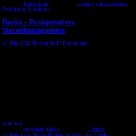
Kategorie:
Innere Werte
Schlagwörter:
Cortison
,
Glukokortikoide
,
Prednisolon
,
Sarkoidose
Basics – Perioperatives
Steroidmanagement
10. März 2021
Thorben Doll
7 Kommentare
Die Dauertherapie mit Glucocorticoiden stellt ein etabliertes
Konzept für verschiedene Krankheiten dar: Chronisch-entzündliche
Erkrankungen: Asthma bronchiale COPD chronisch-entzündliche
Darmerkrankungen Rheumatologische Erkrankungen: Rheumatoide
Arthritis Sarkoidose Sjögren-Syndrom Kollagenosen Psoriasis-
Arthritis Vaskulitiden Immunsuppression nach Transplantation
Patienten unter einer Glucocorticoid-Dauermedikation können eine
sekundäre Nebennierenrindeninsuffizienz entwickeln. Gerade im
Rahmen des perioperativen Stresses sind diese Patienten gefährdet,
eine manifeste Addison-Krise zu entwickeln. Aber wann müssen wir
handeln […]
Weiterlesen
Kategorie:
Anästhesie
,
Basics
Schlagwörter:
Cortison
,
Hydrocortison
,
Nebennierenrindeninsuffizienz
,
Steroide