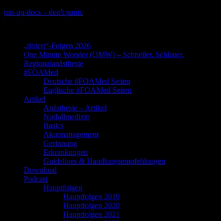
Skip
pin-up-docs – don't panic
to
Perioperative-, Intensiv- und Notfallmedizin
content
„titriert“-Folgen 2026
One Minute Wonder (OMW) – Schneller. Schlauer.
Regionalanästhesie
#FOAMed
Deutsche #FOAMed Seiten
Englische #FOAMed Seiten
Artikel
Anästhesie – Artikel
Notfallmedizin
Basics
Akutmanagement
Gerinnung
Erkrankungen
Guidelines & Handlungsempfehlungen
Download
Podcast
Hauptfolgen
Hauptfolgen 2019
Hauptfolgen 2020
Hauptfolgen 2021