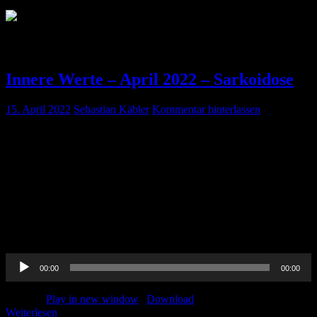
Schlagwort:
Cortison
Innere Werte – April 2022 – Sarkoidose
15. April 2022
Sebastian Käbler
Kommentar hinterlassen
Pin-Up-Docs Innere Werte: Jeden Monat sezieren wir für euch ein
Thema aus dem weiten Feld der Inneren Medizin, berichten von
unseren Praxiserfahrungen, verknüpfen mit aktueller Forschung und
möchten euch kurzweilig Handlungsempfehlungen für euren
medizinischen Alltag vermitteln. In der zwölften Folge beschäftigen
wir uns mit dem Thema Sarkoidose. CME-Punkte könnt Ihr bis
einschließlich 30. April 2022 erwerben. Um diese zu beantragen,
[…]
Audio-
00:00
00:00
Player
Podcast:
Play in new window
|
Download
Weiterlesen