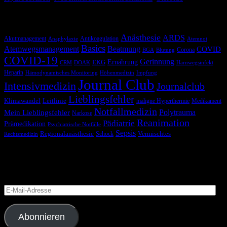
Schlagwörter
Anästhesie
ARDS
Akutmanagement
Antikoagulation
Anaphylaxie
Atemnot
Basics
Atemwegsmanagement
Beatmung
COVID
Corona
BGA
Blutung
COVID-19
Gerinnung
Ernährung
EKG
CRM
DOAK
Harnwegsinfekt
Heparin
Hämodynamisches Monitoring
Höhenmedizin
Impfung
Journal Club
Intensivmedizin
Journalclub
Lieblingsfehler
Klimawandel
Leitlinie
maligne Hyperthermie
Medikament
Notfallmedizin
Polytrauma
Mein Lieblingsfehler
Narkose
Reanimation
Pädiatrie
Prämedikation
Psychiatrische Notfälle
Sepsis
Regionalanästhesie
Schock
Vermischtes
Rechtsmedizin
Blog via E-Mail abonnieren
Versäume keinen Beitrag
E-
Mail-
Adresse
Abonnieren