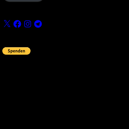
Folge uns
X
Facebook
Instagram
Telegram
Fördern
Pin Up’s