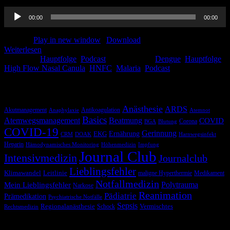
Audio-
00:00
00:00
Player
Podcast:
Play in new window
|
Download
Weiterlesen
Kategorie:
Hauptfolge
,
Podcast
Schlagwörter:
Dengue
,
Hauptfolge
,
High Flow Nasal Canula
,
HNFC
,
Malaria
,
Podcast
Schlagwörter
Anästhesie
ARDS
Akutmanagement
Antikoagulation
Anaphylaxie
Atemnot
Basics
Atemwegsmanagement
Beatmung
COVID
Corona
BGA
Blutung
COVID-19
Gerinnung
Ernährung
EKG
CRM
DOAK
Harnwegsinfekt
Heparin
Hämodynamisches Monitoring
Höhenmedizin
Impfung
Journal Club
Intensivmedizin
Journalclub
Lieblingsfehler
Klimawandel
Leitlinie
maligne Hyperthermie
Medikament
Notfallmedizin
Polytrauma
Mein Lieblingsfehler
Narkose
Reanimation
Pädiatrie
Prämedikation
Psychiatrische Notfälle
Sepsis
Regionalanästhesie
Schock
Vermischtes
Rechtsmedizin
Blog via E-Mail abonnieren