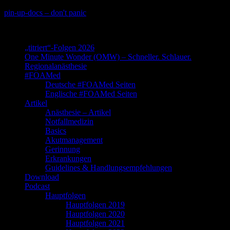
Skip
pin-up-docs – don't panic
to
Perioperative-, Intensiv- und Notfallmedizin
content
„titriert“-Folgen 2026
One Minute Wonder (OMW) – Schneller. Schlauer.
Regionalanästhesie
#FOAMed
Deutsche #FOAMed Seiten
Englische #FOAMed Seiten
Artikel
Anästhesie – Artikel
Notfallmedizin
Basics
Akutmanagement
Gerinnung
Erkrankungen
Guidelines & Handlungsempfehlungen
Download
Podcast
Hauptfolgen
Hauptfolgen 2019
Hauptfolgen 2020
Hauptfolgen 2021