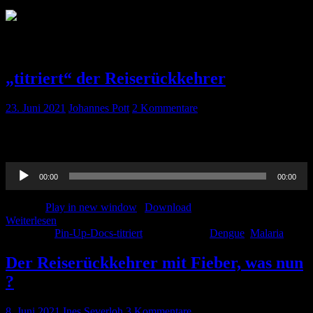
Schlagwort:
Malaria
„titriert“ der Reiserückkehrer
23. Juni 2021
Johannes Pott
2 Kommentare
Hier unser Podcast zum Reiserückkehrer – alias Dengue, Malaria
und Co. Zum nachlesen gibt es das Ganze hier
Audio-
00:00
00:00
Player
Podcast:
Play in new window
|
Download
Weiterlesen
Kategorie:
Pin-Up-Docs-titriert
Schlagwörter:
Dengue
,
Malaria
Der Reiserückkehrer mit Fieber, was nun
?
8. Juni 2021
Ines Severloh
3 Kommentare