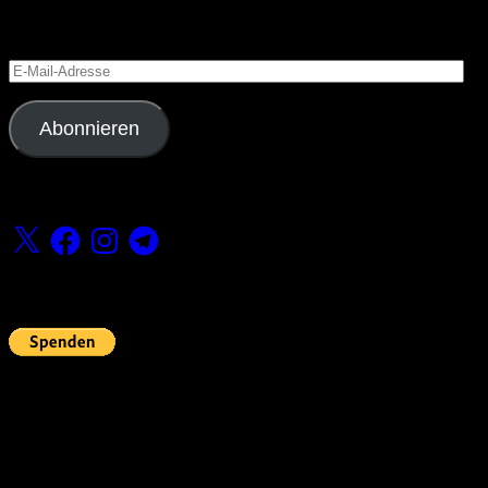
Versäume keinen Beitrag
E-
Mail-
Adresse
Abonnieren
Folge uns
X
Facebook
Instagram
Telegram
Fördern
Pin Up’s