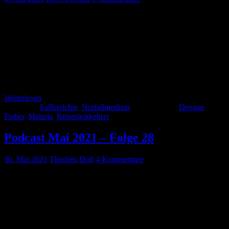
Fallbeispiel Teil 1: Eine 25-jährige Reisebloggerin stellt sich mit
Durchfall, Schwäche, Fieber und Schüttelfrost seit dem Vortag zu
Fuß in eurer Notaufnahme vor. Auf Nachfrage gibt sie an zuletzt in
Nigeria und Kamerun gewesen zu sein. Sie zeigt euch schöne Bilder
aus ihrem Instagram-Account. Ihr betrachtet das Profil von
YogaTravelLeni95. Die junge Frau auf den Bildern scheint eine
ganz andere […]
Weiterlesen
Kategorie:
Fallberichte
,
Notfallmedizin
Schlagwörter:
Dengue
,
Fieber
,
Malaria
,
Reiserückkehrer
Podcast Mai 2021 – Folge 28
30. Mai 2021
Thorben Doll
4 Kommentare
Unsere neue Folge im Wonnemonat ist da. Dieses Mal geht es um
den Reiserückkehrer, Anästhesie bei Cystischer Fibrose sowie High-
Flow-Nasal-Canula (HFNC). Natürlich haben wir wieder unseren
Journal-Club und unseren kurzen Vermischtes-Teil 🙂 Viel Spaß
beim hören!