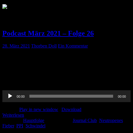
Schlagwort:
Neutropenes Fieber
Podcast März 2021 – Folge 26
28. März 2021
Thorben Doll
Ein Kommentar
Ende des Monats und endlich da! Unsere März-Folge: Wir reden
über den Impfstoff von AstraZeneca, unseren Journal-Club,
neutropenes Fieber, PPIs auf der Intensivstation sowie Schwindel.
Natürlich gibt es noch viel mehr! Hört rein und ganz viel Spaß!
Vergesst nicht uns Feedback zu geben.
Audio-
00:00
00:00
Player
Podcast:
Play in new window
|
Download
Weiterlesen
Kategorie:
Hauptfolge
Schlagwörter:
Journal Club
,
Neutropenes
Fieber
,
PPI
,
Schwindel