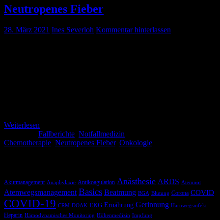
Neutropenes Fieber
28. März 2021
Ines Severloh
Kommentar hinterlassen
Fallbeispiel: Der Melder piept und auf dem Display erscheint 19
Jahre, weiblich Fieber unter Chemotherapie. Als das Rettungsteam
zum Einsatzort kommt sehen sie Amelie Peters, welche gestützt von
ihrem Vater wird. Die Patientin berichtet, dass sie bei akuter
myeloischer Leukämie in der Klinik behandelt wird und bis vor
kurzem ihre erste Chemotherapie erhalten habe. Sie habe typische
Nebenwirkungen wie Übelkeit […]
Weiterlesen
Kategorie:
Fallberichte
,
Notfallmedizin
Schlagwörter:
Chemotherapie
,
Neutropenes Fieber
,
Onkologie
Schlagwörter
Anästhesie
ARDS
Akutmanagement
Antikoagulation
Anaphylaxie
Atemnot
Basics
Atemwegsmanagement
Beatmung
COVID
Corona
BGA
Blutung
COVID-19
Gerinnung
Ernährung
EKG
CRM
DOAK
Harnwegsinfekt
Heparin
Hämodynamisches Monitoring
Höhenmedizin
Impfung