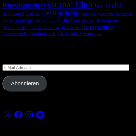
Journal Club
Intensivmedizin
Journalclub
Lieblingsfehler
Klimawandel
Leitlinie
maligne Hyperthermie
Medikament
Notfallmedizin
Polytrauma
Mein Lieblingsfehler
Narkose
Reanimation
Pädiatrie
Prämedikation
Psychiatrische Notfälle
Sepsis
Regionalanästhesie
Schock
Vermischtes
Rechtsmedizin
Blog via E-Mail abonnieren
Versäume keinen Beitrag
E-
Mail-
Adresse
Abonnieren
Folge uns
X
Facebook
Instagram
Telegram
Fördern