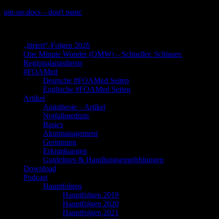
Skip
pin-up-docs – don't panic
to
Perioperative-, Intensiv- und Notfallmedizin
content
„titriert“-Folgen 2026
One Minute Wonder (OMW) – Schneller. Schlauer.
Regionalanästhesie
#FOAMed
Deutsche #FOAMed Seiten
Englische #FOAMed Seiten
Artikel
Anästhesie – Artikel
Notfallmedizin
Basics
Akutmanagement
Gerinnung
Erkrankungen
Guidelines & Handlungsempfehlungen
Download
Podcast
Hauptfolgen
Hauptfolgen 2019
Hauptfolgen 2020
Hauptfolgen 2021