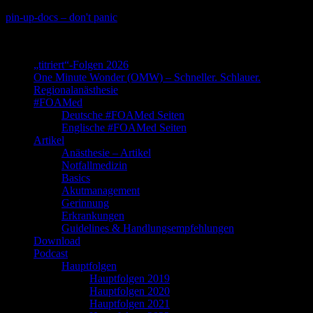
Skip
pin-up-docs – don't panic
to
Perioperative-, Intensiv- und Notfallmedizin
content
„titriert“-Folgen 2026
One Minute Wonder (OMW) – Schneller. Schlauer.
Regionalanästhesie
#FOAMed
Deutsche #FOAMed Seiten
Englische #FOAMed Seiten
Artikel
Anästhesie – Artikel
Notfallmedizin
Basics
Akutmanagement
Gerinnung
Erkrankungen
Guidelines & Handlungsempfehlungen
Download
Podcast
Hauptfolgen
Hauptfolgen 2019
Hauptfolgen 2020
Hauptfolgen 2021