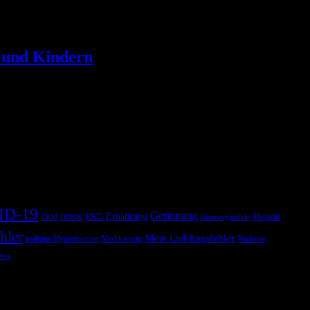
 und Kindern
ID-19
Gerinnung
Ernährung
EKG
Heparin
CRM
DOAK
Harnwegsinfekt
hler
Mein Lieblingsfehler
maligne Hyperthermie
Medikament
Narkose
tes