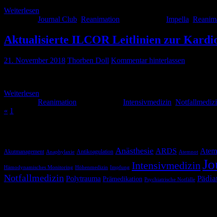
Weiterlesen
Kategorie:
Journal Club
,
Reanimation
Schlagwörter:
Impella
,
Reanim
Aktualisierte ILCOR Leitlinien zur Kard
21. November 2018
Thorben Doll
Kommentar hinterlassen
Schwerpunkt: Antiarrhythmika Mein Eindruck: „Nichts genaues w
Weiterlesen
Kategorie:
Reanimation
Schlagwörter:
Intensivmedizin
,
Notfallmediz
«
1
2
Schlagwörter
Anästhesie
ARDS
Atem
Akutmanagement
Antikoagulation
Anaphylaxie
Atemnot
Jo
Intensivmedizin
Hämodynamisches Monitoring
Höhenmedizin
Impfung
Notfallmedizin
Pädia
Polytrauma
Prämedikation
Psychiatrische Notfälle
Blog via E-Mail abonnieren
Versäume keinen Beitrag