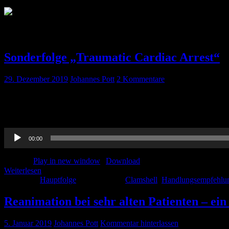
Schlagwort:
Reanimation
Sonderfolge „Traumatic Cardiac Arrest“
29. Dezember 2019
Johannes Pott
2 Kommentare
Alles Gute für das Jahr 2020 wünschen wir euch ! Standesgemäß gibt
ärztlichen Leiter Rettungsdienst der Stadt Berlin, Janosch Dahmen, ei
Audio-
00:00
Player
Podcast:
Play in new window
|
Download
Weiterlesen
Kategorie:
Hauptfolge
Schlagwörter:
Clamshell
,
Handlungsempfehlu
Reanimation bei sehr alten Patienten – ein
5. Januar 2019
Johannes Pott
Kommentar hinterlassen