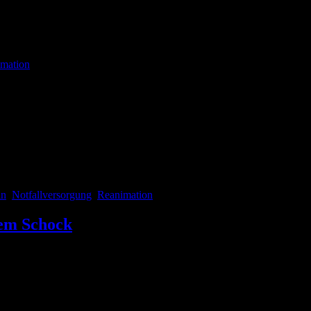
 mit dem Outcome nach Reanimation bei Patienten mit einem Lebensalte
mation
itet und könnt zielsicher entscheiden, ob ein Patient zu euch soll oder
st an der Front seid. In der ZNA und im Haus hat ein Assistent im 1. Jah
in
,
Notfallversorgung
,
Reanimation
nem Schock
 möchten euch einmal wöchentlich ein, unser Meinung nach, wegweisend
erer Kollegen der Universitätsmedizin Marburg, die untersucht haben ob 