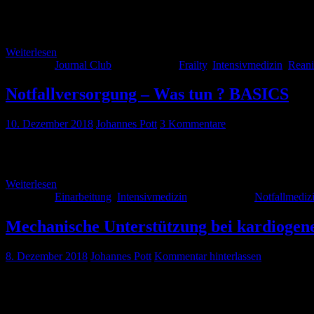
Samstags ist wieder Mal Journal-Club-Zeit und heute wollen wir uns
Weiterlesen
Kategorie:
Journal Club
Schlagwörter:
Frailty
,
Intensivmedizin
,
Reani
Notfallversorgung – Was tun ? BASICS
10. Dezember 2018
Johannes Pott
3 Kommentare
Mittlerweile seid ihr gut auf der Intensiv oder in eurer ZNA eingearbe
Oberarzt findet, dass ihr also bereit für euren ersten alleinigen Dien
Weiterlesen
Kategorie:
Einarbeitung
,
Intensivmedizin
Schlagwörter:
Notfallmediz
Mechanische Unterstützung bei kardioge
8. Dezember 2018
Johannes Pott
Kommentar hinterlassen
Samstag ist Journal Club Zeit, zumindest bei uns auf dem Sofa. Wir
Anästhesie präsentieren. Heute starten wir mit einer Publikation uns
falls man Ihnen eine […]