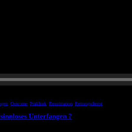
 es eine Sonderfolge mit Justus Wolff von dasFOAM.org zum Thema Trau
nen besonderen Einblick in einen ganz besonderen Einsatz. Hört rein, es
ngen
,
Outcome
,
Präklinik
,
Reanimation
,
Rettungsdienst
 sinnloses Unterfangen ?