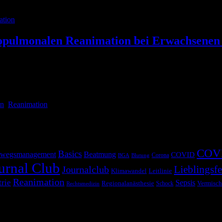
ation
iopulmonalen Reanimation bei Erwachsenen
eiß man“
in
,
Reanimation
COV
Basics
wegsmanagement
Beatmung
COVID
Corona
BGA
Blutung
urnal Club
Lieblingsfe
Journalclub
Klimawandel
Leitlinie
Reanimation
trie
Sepsis
Regionalanästhesie
Schock
Vermisch
Rechtsmedizin