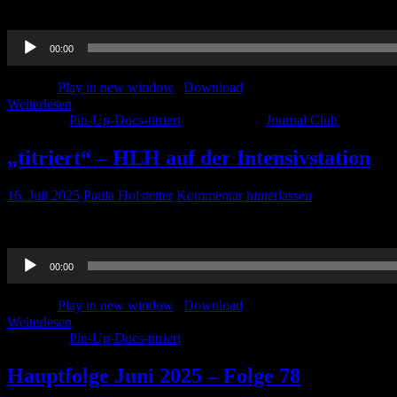
Der Journalclub von Juni 2025 hier in der „titriert“-Version. Viel Sp
Audio-
00:00
Player
Podcast:
Play in new window
|
Download
Weiterlesen
Kategorie:
Pin-Up-Docs-titriert
Schlagwörter:
Journal Club
„titriert“ – HLH auf der Intensivstation
16. Juli 2025
Paula Hofstetter
Kommentar hinterlassen
Der Beitrag zur HLH in der „titriert“-Version. Viel Spaß beim Hören!
Audio-
00:00
Player
Podcast:
Play in new window
|
Download
Weiterlesen
Kategorie:
Pin-Up-Docs-titriert
Hauptfolge Juni 2025 – Folge 78