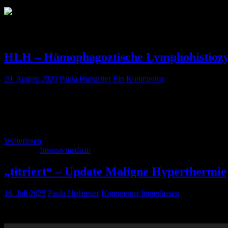
Autor:
Paula Hofstetter
HLH – Hämophagoztische Lymphohistiozyto
20. August 2025
Paula Hofstetter
Ein Kommentar
Fallbeispiel Ihr habt Nachtdienst auf der Intensivstation. Eure Kolle
einer Reithosenhypästhesie, Gangstörungen und Urininkontinenz neur
Hinweise auf einen Primarius. […]
Weiterlesen
Kategorie:
Intensivmedizin
„titriert“ – Update Maligne Hyperthermie
16. Juli 2025
Paula Hofstetter
Kommentar hinterlassen
Das spannende Update zur Malignen Hyperthermie hier in der „titrier
Audio-