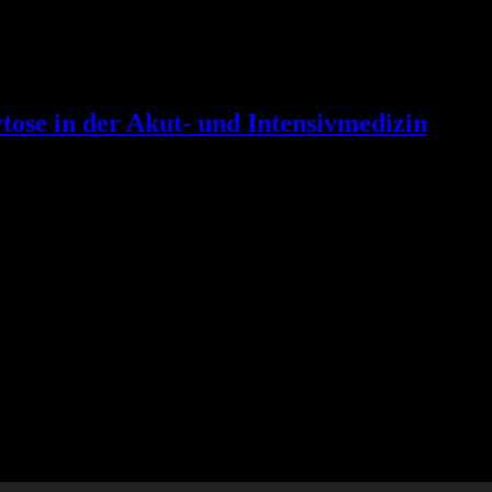
se in der Akut- und Intensivmedizin
gin von der internistischen Normalstation ruft euch an. Es geht um Herr
ologisch aufgenommen. Sein CT der Wirbelsäule zeigte einen großen t
t“-Version. Viel Spaß beim Hören! Achtung: für die „titriert“-Folgen g