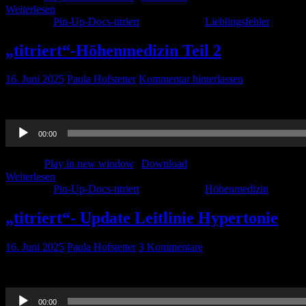
Weiterlesen
Kategorie:
Pin-Up-Docs-titriert
Schlagwörter:
Lieblingsfehler
„titriert“-Höhenmedizin Teil 2
16. Juni 2025
Paula Hofstetter
Kommentar hinterlassen
Der zweite Teil des Beitrags mit Despina zum Thema Höhenmedizin
Audio-
00:00
Player
Podcast:
Play in new window
|
Download
Weiterlesen
Kategorie:
Pin-Up-Docs-titriert
Schlagwörter:
Höhenmedizin
„titriert“- Update Leitlinie Hypertonie
16. Juni 2025
Paula Hofstetter
3 Kommentare
Hier kommt der Beitrag mit Dana, Johannes und Felix Lorang zur ne
Audio-
00:00
Player