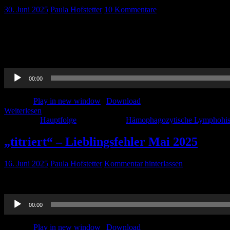
30. Juni 2025
Paula Hofstetter
10 Kommentare
In der sommerlichen Hitze gibt es wieder eine spannende Hauptfolge 
„Genschere“ zur Behandlung von erblichen Erkrankungen, Thorben ha
interessanten Thema Hämophagozytische Lymphohistiozytose auf [
Audio-
00:00
Player
Podcast:
Play in new window
|
Download
Weiterlesen
Kategorie:
Hauptfolge
Schlagwörter:
Hämophagozytische Lymphohist
„titriert“ – Lieblingsfehler Mai 2025
16. Juni 2025
Paula Hofstetter
Kommentar hinterlassen
Der Lieblingsfehler von Mai 2025 in der „titriert“-Version. Viel 
Audio-
00:00
Player
Podcast:
Play in new window
|
Download