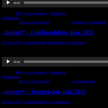
00:00
Player
Podcast:
Play in new window
|
Download
Weiterlesen
Kategorie:
Pin-Up-Docs-titriert
Schlagwörter:
maligne Hyperthermie
„titriert“ – Lieblingsfehler Juni 2025
16. Juli 2025
Paula Hofstetter
Kommentar hinterlassen
Der spannende Lieblingsfehler zu Vorhofflimmern und kardiogenem Sch
Audio-
00:00
Player
Podcast:
Play in new window
|
Download
Weiterlesen
Kategorie:
Pin-Up-Docs-titriert
Schlagwörter:
Lieblingsfehler
„titriert“ – Journalclub Juni 2025
16. Juli 2025
Paula Hofstetter
2 Kommentare