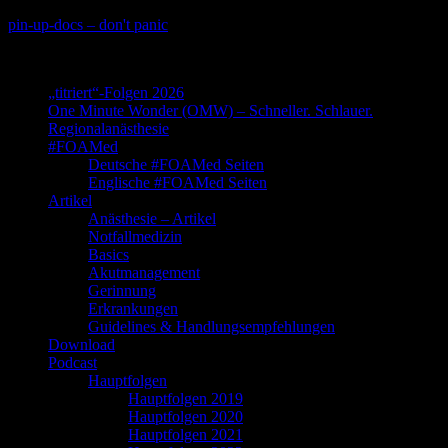
Skip
pin-up-docs – don't panic
to
Perioperative-, Intensiv- und Notfallmedizin
content
„titriert“-Folgen 2026
One Minute Wonder (OMW) – Schneller. Schlauer.
Regionalanästhesie
#FOAMed
Deutsche #FOAMed Seiten
Englische #FOAMed Seiten
Artikel
Anästhesie – Artikel
Notfallmedizin
Basics
Akutmanagement
Gerinnung
Erkrankungen
Guidelines & Handlungsempfehlungen
Download
Podcast
Hauptfolgen
Hauptfolgen 2019
Hauptfolgen 2020
Hauptfolgen 2021