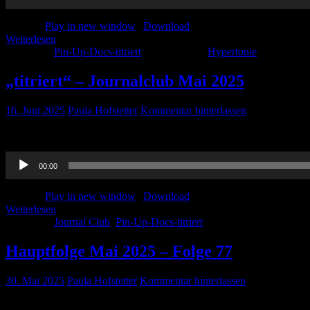
Podcast:
Play in new window
|
Download
Weiterlesen
Kategorie:
Pin-Up-Docs-titriert
Schlagwörter:
Hypertonie
„titriert“ – Journalclub Mai 2025
16. Juni 2025
Paula Hofstetter
Kommentar hinterlassen
Hier der Journalclub von Mai 2025 in der „titriert“-Version. Viel
Audio-
00:00
Player
Podcast:
Play in new window
|
Download
Weiterlesen
Kategorie:
Journal Club
,
Pin-Up-Docs-titriert
Hauptfolge Mai 2025 – Folge 77
30. Mai 2025
Paula Hofstetter
Kommentar hinterlassen