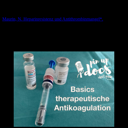
https://doi.org/10.1161/01.CIR.103.24.2994Circulation.
2001;103:2994–3018
Maurin, N. Heparinresistenz und Antithrombinmangel*.
Med
Klin
104,
441–449 (2009). https://doi.org/10.1007/s00063-009-
1093-8
Herold, Gerd.
Innere Medizin 2020
. Walter de Gruyter GmbH & Co
KG, 2020.