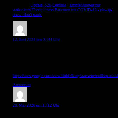
Pingback:
Update: S2k-Leitlinie - Empfehlungen zur
stationären Therapie von Patienten mit COVID-19 - pin-up-
docs - don't panic
Moritz Thielking
12. Juni 2024 um 01:44 Uhr
Hallo,
ich habe auf Basis des tollen Artikels einen FOAM Rechner
erstellt, durch den man individuelle Laufraten erhält. LG
Moritz
https://sites.google.com/view/drthielking/startseite/vollheparini
Antworten
Nadja
28. Mai 2026 um 13:12 Uhr
Hallo ihr Lieben, erstmal vielen lieben Dank für eure tollen