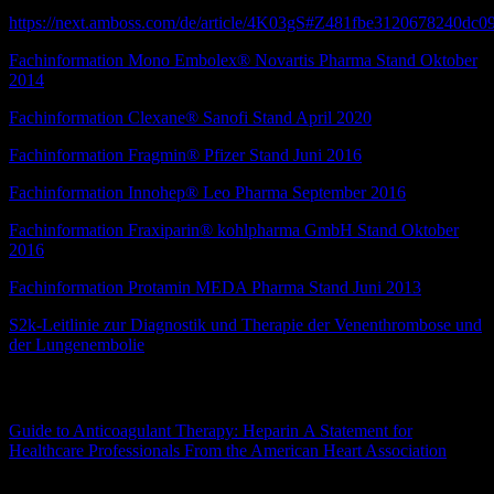
https://next.amboss.com/de/article/4K03gS#Z481fbe3120678240dc
Fachinformation Mono Embolex® Novartis Pharma Stand Oktober
2014
Fachinformation Clexane® Sanofi Stand April 2020
Fachinformation Fragmin® Pfizer Stand Juni 2016
Fachinformation Innohep® Leo Pharma September 2016
Fachinformation Fraxiparin® kohlpharma GmbH Stand Oktober
2016
Fachinformation Protamin MEDA Pharma Stand Juni 2013
S2k-Leitlinie zur Diagnostik und Therapie der Venenthrombose und
der Lungenembolie
Quellen
Guide to Anticoagulant Therapy: Heparin A Statement for
Healthcare Professionals From the American Heart Association
Jack
Hirsh, Sonia S. Anand, Jonathan L. Halperin, and Valentin Fuster
Originally published
19 Jun 2001