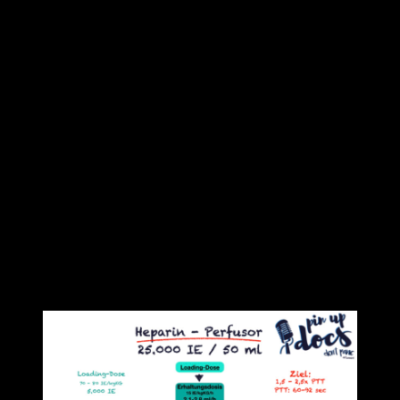
Es gibt keine Dosierungsempfehlung für die
Antagonisierung der unterschiedlichen NMH durch
Protamin. Außerdem gibt es im Gegensatz zum
unfraktionierten Heparin keine Möglichkeit, die
Restaktivität zu monitoren (wenn ihr nicht in der Lage
seid, die Activated Clotting Time und Anti-Xa-Aktivität
zeitnah zu bestimmen).
Unterschiedliche Halbwertszeiten
NMH haben eine deutlich längere HWZ als Protamin,
sodass ggf. repetitive Gaben notwendig werden.
Sonderfälle
Es gibt einige Sonderfälle der therapeutischen Antikoagulation, für
die unsere besprochenen Therapiekonzepte nicht gelten.
Schwangere
Heparin-induzierte Thrombozytopenie II