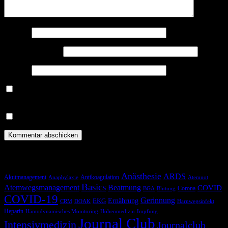
Name
*
E-Mail-Adresse
*
Website
Benachrichtige mich über nachfolgende Kommentare via E-
Mail.
Benachrichtige mich über neue Beiträge via E-Mail.
Schlagwörter
Anästhesie
ARDS
Akutmanagement
Antikoagulation
Anaphylaxie
Atemnot
Basics
Atemwegsmanagement
Beatmung
COVID
Corona
BGA
Blutung
COVID-19
Gerinnung
Ernährung
EKG
CRM
DOAK
Harnwegsinfekt
Heparin
Hämodynamisches Monitoring
Höhenmedizin
Impfung
Journal Club
Intensivmedizin
Journalclub