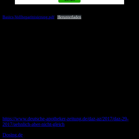
Unser Vorschlag für den „12.500er“
Basics-Vollheparinisierung.pdf
Herunterladen
Autoren
Dr. med. Thorben Doll
Arzt in Weiterbildung Anästhesiologie, aktiver Notarzt, lernte die
Notfallmedizin von der Pike auf kennen, präklinische Erfahrung 17
Jahre und Gründer von Pin-Up- Docs.de
Johannes Pott
Arzt in Weiterbildung Anästhesiologie, aktiver Notarzt,
Lieblingsbaustelle ist die Intensivstation. Seit 15 Jahren im
Rettungsdienst und Gründer von Pin-Up-Docs.de
online Quellen
https://www.deutsche-apotheker-zeitung.de/daz-az/2017/daz-29-
2017/aehnlich-aber-nicht-gleich
Dosing.de