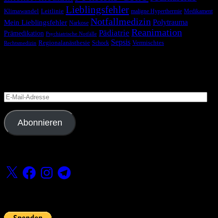
Lieblingsfehler
Klimawandel
Leitlinie
maligne Hyperthermie
Medikament
Notfallmedizin
Polytrauma
Mein Lieblingsfehler
Narkose
Reanimation
Pädiatrie
Prämedikation
Psychiatrische Notfälle
Sepsis
Regionalanästhesie
Schock
Vermischtes
Rechtsmedizin
Blog via E-Mail abonnieren
Versäume keinen Beitrag
E-
Mail-
Adresse
Abonnieren
Folge uns
X
Facebook
Instagram
Telegram
Fördern