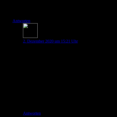
Viele Grüße,
Chris
Antworten
Johannes Pott
2. Dezember 2020 um 15:21 Uhr
Hallo Chris,
vielen Dank für deinen Kommentar!
Du hast vollkommen Recht, es ist ganz schön traurig
was es da so an „Wildwuchs“ gibt. Deshalb können wir
immer nur dazu ermutigen sich alle Perfusoren ganz
genau anzuschauen und ein „das haben wir immer
schon so gemacht“ nicht einfach zu akzeptieren.
Viele Grüße von den Pin-Up-Docs,
Johannes
Antworten