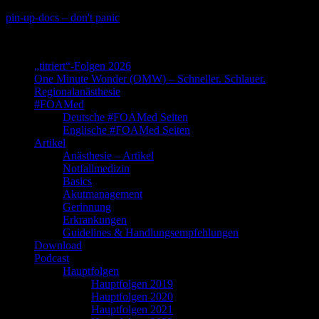
Skip
pin-up-docs – don't panic
to
Perioperative-, Intensiv- und Notfallmedizin
content
„titriert“-Folgen 2026
One Minute Wonder (OMW) – Schneller. Schlauer.
Regionalanästhesie
#FOAMed
Deutsche #FOAMed Seiten
Englische #FOAMed Seiten
Artikel
Anästhesie – Artikel
Notfallmedizin
Basics
Akutmanagement
Gerinnung
Erkrankungen
Guidelines & Handlungsempfehlungen
Download
Podcast
Hauptfolgen
Hauptfolgen 2019
Hauptfolgen 2020
Hauptfolgen 2021