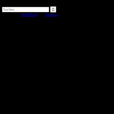
Suche
nach:
Erstellt mit
WordPress
und
Leeway
.