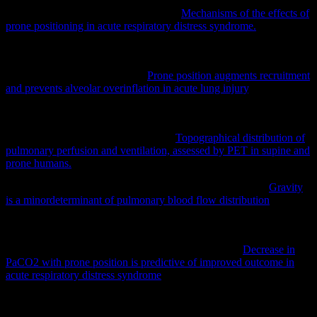
Guerin C, Baboi L, Richard JC (2014)
Mechanisms of the effects of
prone positioning in acute respiratory distress syndrome.
Intensive
Care Med 40:1634–1642
Galiatsou E, Kostanti E, Svarna E, Kitsakos A, Koulouras V,
Efremidis SC, Nakos G (2006)
Prone position augments recruitment
and prevents alveolar overinflation in acute lung injury
. Am J Respir
Crit Care Med 174:187–197
Musch G, Layfield JD, Harris RS, Melo MF, Winkler T, Callahan
RJ, Fischman AJ, Venegas JG (2002)
Topographical distribution of
pulmonary perfusion and ventilation, assessed by PET in supine and
prone humans.
J Appl Physiol 93:1841–1851
Glenny RW, Lamm WJ, Albert RK, Robertson HT (1991)
Gravity
is a minordeterminant of pulmonary blood flow distribution
. J Appl
Physiol (1985)71:620–629
Gattinoni L, Vagginelli F, Carlesso E, Taccone P, Conte V,
Chiumello D, Valenza F, Caironi P, Pesenti A (2003)
Decrease in
PaCO2 with prone position is predictive of improved outcome in
acute respiratory distress syndrome
. Crit Care Med 31:2727–2733
Guérin C, Reignier J, Richard J‐C, Beuret P, Gacouin A, Boulain T,
Mercier E, Badet M, Mercat A, Baudin O, Clavel M, Chatellier D,