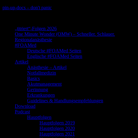
Skip
pin-up-docs – don't panic
to
Perioperative-, Intensiv- und Notfallmedizin
content
„titriert“-Folgen 2026
One Minute Wonder (OMW) – Schneller. Schlauer.
Regionalanästhesie
#FOAMed
Deutsche #FOAMed Seiten
Englische #FOAMed Seiten
Artikel
Anästhesie – Artikel
Notfallmedizin
Basics
Akutmanagement
Gerinnung
Erkrankungen
Guidelines & Handlungsempfehlungen
Download
Podcast
Hauptfolgen
Hauptfolgen 2019
Hauptfolgen 2020
Hauptfolgen 2021