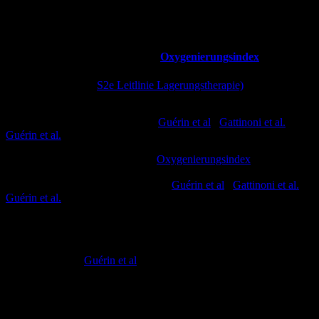
Indikation
Patienten mit ARDS und einem
Oxygenierungsindex
(PaO
/FiO
) von < 150
mmHg sollten
wiederholt
in Bauchlage
2
2
gebracht werden.
(
S2e Leitlinie Lagerungstherapie)
Für diese Patienten konnte in Studien eine signifikante Senkung der
Mortalität nachgewiesen werden (
Guérin et al
.;
Gattinoni et al.
;
Guérin et al.
)
Für Patienten mit einem besseren
Oxygenierungsindex
konnte
weder eine Reduktion der Mortalität noch eine Reduktion der
Beatmungsdauer bewiesen werden. (
Guérin et al
.;
Gattinoni et al.
;
Guérin et al.
)
Es gibt auch Studien, die für Patienten, die in Bauchlage gebracht
werden, eine geringere Inzidenz für VAP (Ventilator associated
pneumonia) nachweisen, die Daten hierzu sind aber zum Teil noch
widersprüchlich (
Guérin et al
.)
Kontraindikationen