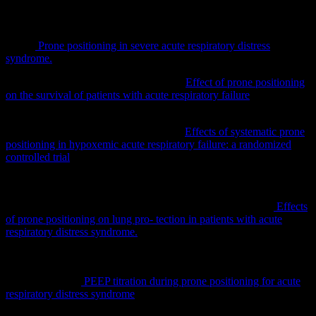
Jaber S, Rosselli S, Mancebo J, Sirodot M, Hilbert G, Bengler C,
Richecoeur J, Gainnier
M, Bayle F, Bourdin G, Leray V, Girard R, Baboi L, Ayzac L
(2013)
Prone positioning in severe acute respiratory distress
syndrome.
N Engl J Med 368:2159–2168
Gattinoni L, Tognoni G, Pesenti A et al.
Effect of prone positioning
on the survival of patients with acute respiratory failure
. N Engl J
Med 2001; 345: 568 – 573
Guerin C, Gaillard S, Lemasson S et al.
Effects of systematic prone
positioning in hypoxemic acute respiratory failure: a randomized
controlled trial
. JAMA 2004; 292: 2379 – 2387
Cornejo RA, Diaz JC, Tobar EA, Bruhn AR, Ramos CA, Gonzalez
RA, Repetto CA, Romero CM, Galvez LR, Llanos O, Arellano
DH, Neira WR, Diaz GA, Zamorano AJ, Pereira GL (2013)
Effects
of prone positioning on lung pro‐ tection in patients with acute
respiratory distress syndrome.
Am J Respir Crit Care Med 188:440–
448
Beitler JR, Guerin C, Ayzac L, Mancebo J, Bates DM, Malhotra A,
Talmor D (2015)
PEEP titration during prone positioning for acute
respiratory distress syndrome
. Crit Care 19:436