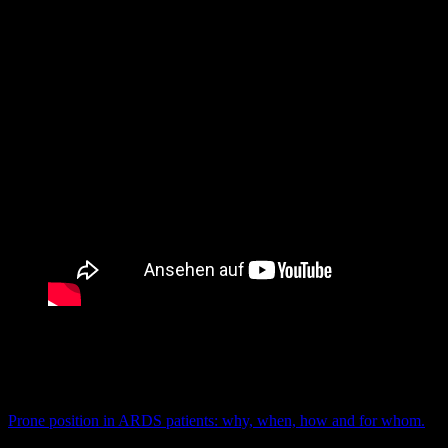
Quellen
Guérin C, Albert RK, Beitler J, Gattinoni L, Jaber S, Marini JJ,
Munshi L, Papazian L, Pesenti A, Vieillard-Baron A, Mancebo J.
Prone position in ARDS patients: why, when, how and for whom.
Intensive Care Med. 2020 Dec;46(12):2385-2396. doi: