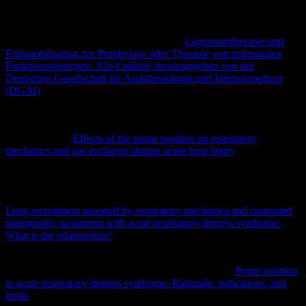
10.1007/s00134-020-06306-w. Epub 2020 Nov 10. PMID:
33169218; PMCID: PMC7652705.
Bein, T., M. Bischoff, and U. Brückner. „
Lagerungstherapie und
Frühmobilisation zur Prophylaxe oder Therapie von pulmonalen
Funktionsstörungen. S2e-Leitlinie herausgegeben von der
Deutschen Gesellschaft für Anästhesiologie und Intensivmedizin
(DGAI)
.“
Der Anaesthesist
8 (2015): 596-611.
Pelosi P, Tubiolo D, Mascheroni D, Vicardi P, Crotti S, Valenza F,
Gat‐
tinoni L (1998)
Effects of the prone position on respiratory
mechanics and gas exchange during acute lung injury
. Am J Respir
Crit Care Med 157:387–393
Chiumello D, Marino A, Brioni M, Cigada I, Menga F, Colombo A,
Crimella F, Algieri I, Cressoni M, Carlesso E, Gattinoni L (2016)
Lung recruitment assessed by respiratory mechanics and computed
tomography in patients with acute respiratory distress syndrome.
What is the relationship?
Am J Respir Crit Care Med 193:1254–
1263
Gattinoni L, Taccone P, Carlesso E, Marini JJ (2013)
Prone position
in acute respiratory distress syndrome. Rationale, indications, and
limits
. Am J Respir Crit Care Med 188:1286–1293