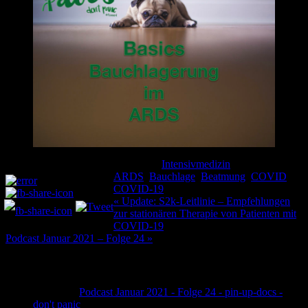
Kategorie:
Intensivmedizin
Schlagwörter:
Teilen und liken:
ARDS
,
Bauchlage
,
Beatmung
,
COVID
,
COVID-19
Beitragsnavigation
« Update: S2k-Leitlinie – Empfehlungen
zur stationären Therapie von Patienten mit
COVID-19
Podcast Januar 2021 – Folge 24 »
2 Kommentare
Pingback:
Podcast Januar 2021 - Folge 24 - pin-up-docs -
don't panic