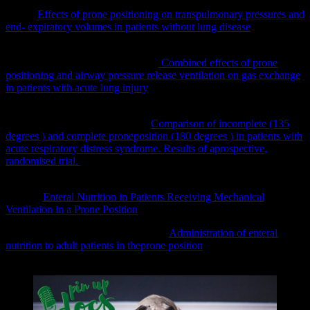
Kumaresan A, Robert Gerber R, Mueller A, Loring SH, Talmor D
(2018)
Effects of prone positioning on transpulmonary pressures and
end‐ expiratory volumes in patients without lung disease
.
Anesthesiology 128:1187–1192
Varpula T, Jousela I, Niemi R et al.
Combined effects of prone
positioning and airway pressure release ventilation on gas exchange
in patients with acute lung injury
. Acta Anaesthesiol Scand 2003;
47: 516 – 524
Bein T, Sabel K, Scherer A et al.
Comparison of incomplete (135
degrees ) and complete proneposition (180 degrees ) in patients with
acute respiratory distress syndrome. Results of aprospective,
randomised trial.
Anaesthesist 2004; 53: 1054 – 1060
Saez de la Fuente , I., Saez de la Fuente, J., Quintana Estelles, M.
D. et al.
Enteral Nutrition in Patients Receiving Mechanical
Ventilation in a Prone Position
. J Parent Ent Nutr 2014; 20: 1 – 6
Linn DD, Beckett RD, Foellinger K.
Administration of enteral
nutrition to adult patients in theprone position
. Intensive Crit Care
Nurs 2014; 31: 38 – 43