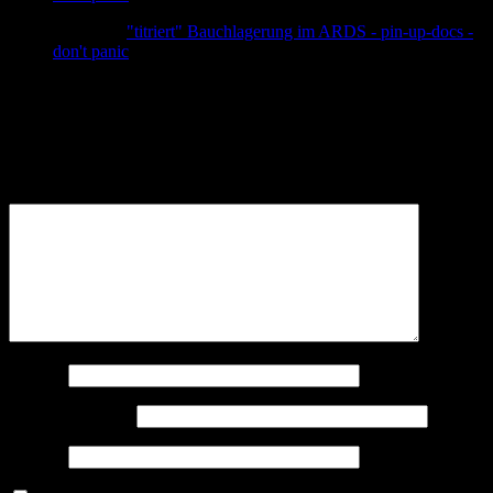
Pingback:
"titriert" Bauchlagerung im ARDS - pin-up-docs -
don't panic
Schreibe einen Kommentar
Deine E-Mail-Adresse wird nicht veröffentlicht.
Erforderliche
Felder sind mit
*
markiert
Kommentar
*
Name
*
E-Mail-Adresse
*
Website