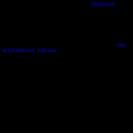
abschließende Bewertung schwierig erscheint (
Varpula et al.
)
Enterale Ernährung in Bauchlage
Auch wenn zum Teil erhöhte gastrale Residualvolumina und
erhöhter Reflux beschrieben werden, sollte der Versuch einer
enteralen Ernährung erfolgen. Voraussetzung sind niedrige
Flussraten (≤30 ml/h) und eine regelmäßige Refluxkontrolle (
Saez
de la Fuente et al.
;
Linn et al.
) .
Das Ernährungsziel sollte unter Berücksichtigung der Laufrate und
des gemessenen Reflux regelmäßig reevaluiert werden und muss
ggf. parenteral ergänzt werden.
Aus Sicht der Autoren empfiehlt sich der Einsatz von
hochkalorischer (2kcal/ml) Sondenkost.
Komplikationen
Gesichtsödem
Druckulzera
Gesicht
Becken
Knie