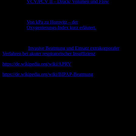
VCV/PCV II – Druck/ Volumen und Flow
boa.coach
Von kPa zu Horovitz – der
Oxygenierungs-Index kurz erläutert.
boa.coach
S3-Leitlinie „
Invasive Beatmung und Einsatz extrakorporaler
Verfahren bei akuter respiratorischer Insuffizienz
„
https://de.wikipedia.org/wiki/APRV
https://de.wikipedia.org/wiki/BIPAP-Beatmung