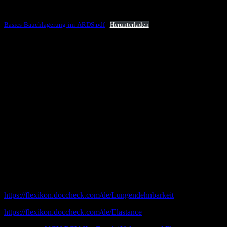
Knie
Basics-Bauchlagerung-im-ARDS.pdf
Herunterladen
Autoren
Dr. med. Thorben Doll
Arzt in Weiterbildung Anästhesiologie, aktiver Notarzt, lernte die
Notfallmedizin von der Pike auf kennen, präklinische Erfahrung 17
Jahre und Gründer von Pin-Up- Docs.de
Johannes Pott
Arzt in Weiterbildung Anästhesiologie, aktiver Notarzt,
Lieblingsbaustelle ist die Intensivstation. Seit 16 Jahren im
Rettungsdienst und Gründer von Pin-Up-Docs.de
Andere Online-Quellen
https://flexikon.doccheck.com/de/Lungendehnbarkeit
https://flexikon.doccheck.com/de/Elastance