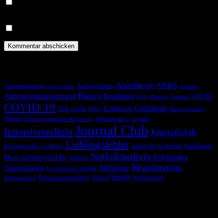
Benachrichtige mich über nachfolgende Kommentare via E-
Mail.
Benachrichtige mich über neue Beiträge via E-Mail.
Schlagwörter
Anästhesie
ARDS
Akutmanagement
Antikoagulation
Anaphylaxie
Atemnot
Basics
Atemwegsmanagement
Beatmung
COVID
Corona
BGA
Blutung
COVID-19
Gerinnung
Ernährung
EKG
CRM
DOAK
Harnwegsinfekt
Heparin
Hämodynamisches Monitoring
Höhenmedizin
Impfung
Journal Club
Intensivmedizin
Journalclub
Lieblingsfehler
Klimawandel
Leitlinie
maligne Hyperthermie
Medikament
Notfallmedizin
Polytrauma
Mein Lieblingsfehler
Narkose
Reanimation
Pädiatrie
Prämedikation
Psychiatrische Notfälle
Sepsis
Regionalanästhesie
Schock
Vermischtes
Rechtsmedizin
Blog via E-Mail abonnieren
Versäume keinen Beitrag