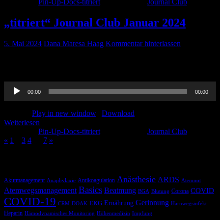
Kategorie:
Pin-Up-Docs-titriert
Schlagwörter:
Journal Club
„titriert“ Journal Club Januar 2024
5. Mai 2024
Dana Maresa Haag
Kommentar hinterlassen
Hier unser Journal Club und das Vermischte aus Januar 2024.. Viel
Spaß!
Audio-
00:00
00:00
Player
Podcast:
Play in new window
|
Download
Weiterlesen
Kategorie:
Pin-Up-Docs-titriert
Schlagwörter:
Journal Club
«
1
2
3
4
…
7
»
Schlagwörter
Anästhesie
ARDS
Akutmanagement
Antikoagulation
Anaphylaxie
Atemnot
Basics
Atemwegsmanagement
Beatmung
COVID
Corona
BGA
Blutung
COVID-19
Gerinnung
Ernährung
EKG
CRM
DOAK
Harnwegsinfekt
Heparin
Hämodynamisches Monitoring
Höhenmedizin
Impfung