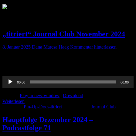
Schlagwort:
Journal Club
„titriert“ Journal Club November 2024
8. Januar 2025
Dana Maresa Haag
Kommentar hinterlassen
Wie immer auch in diesem Monat ein Journal Club.. Es geht um
PTBS, die ChirurgINNEN und akzidentielle Extubationen. Viel
Spaß!
Audio-
00:00
00:00
Player
Podcast:
Play in new window
|
Download
Weiterlesen
Kategorie:
Pin-Up-Docs-titriert
Schlagwörter:
Journal Club
Hauptfolge Dezember 2024 –
Podcastfolge 71