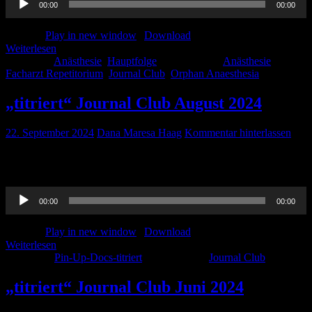
00:00
00:00
Player
Podcast:
Play in new window
|
Download
Weiterlesen
Kategorie:
Anästhesie
,
Hauptfolge
Schlagwörter:
Anästhesie
,
Facharzt Repetitorium
,
Journal Club
,
Orphan Anaesthesia
„titriert“ Journal Club August 2024
22. September 2024
Dana Maresa Haag
Kommentar hinterlassen
Oh, by the way, the same procedure as last month, Miss Doc? Same
procedure as every month, James.
Audio-
00:00
00:00
Player
Podcast:
Play in new window
|
Download
Weiterlesen
Kategorie:
Pin-Up-Docs-titriert
Schlagwörter:
Journal Club
„titriert“ Journal Club Juni 2024