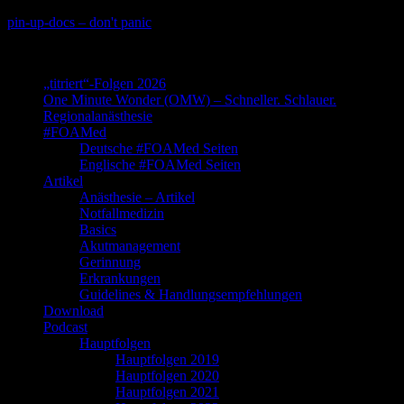
Skip
pin-up-docs – don't panic
to
Perioperative-, Intensiv- und Notfallmedizin
content
„titriert“-Folgen 2026
One Minute Wonder (OMW) – Schneller. Schlauer.
Regionalanästhesie
#FOAMed
Deutsche #FOAMed Seiten
Englische #FOAMed Seiten
Artikel
Anästhesie – Artikel
Notfallmedizin
Basics
Akutmanagement
Gerinnung
Erkrankungen
Guidelines & Handlungsempfehlungen
Download
Podcast
Hauptfolgen
Hauptfolgen 2019
Hauptfolgen 2020
Hauptfolgen 2021