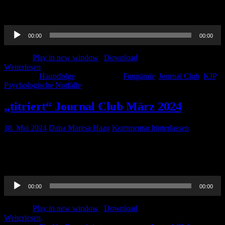
Rechner: https://www.acbcalc.com Journal Club: Thorben: Dana:
Wu X, Wen G, Yan […]
Audio-
00:00
00:00
Player
Podcast:
Play in new window
|
Download
Weiterlesen
Kategorie:
Hauptfolge
Schlagwörter:
Fungämie
,
Journal Club
,
KJP
,
Psychologische Notfälle
„titriert“ Journal Club März 2024
18. Mai 2024
Dana Maresa Haag
Kommentar hinterlassen
Und wieder einen Monat der nicht vergehen darf, ohne das wir über
neue und manchmal auch alte Paper gesprochen haben.. Viel Spaß
bei diesem titrierten Journal Club aus März 24.
Audio-
00:00
00:00
Player
Podcast:
Play in new window
|
Download
Weiterlesen