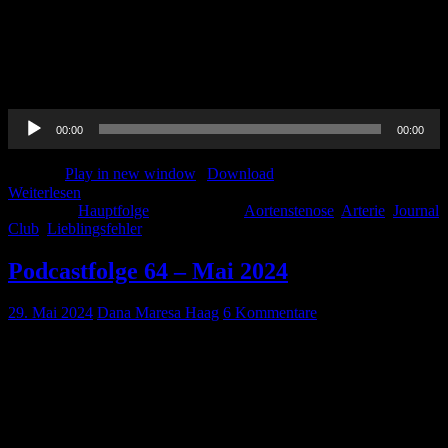
https://link.webropolsurveys.com/Participation/Public/2b7dc31b-
17ae-43ab-82f1-869552a1cc39?displayId=Ger3130627 AI-Tool
Open Evidence: https://www.openevidence.com/ Journal Club
Thorben Cooper WO, Hickson GB, Dmochowski RR, Domenico
HJ, Barr FE, Emory CL, Gilbert J, Hartman GE, Lozon […]
Audio-
00:00
00:00
Player
Podcast:
Play in new window
|
Download
Weiterlesen
Kategorie:
Hauptfolge
Schlagwörter:
Aortenstenose
,
Arterie
,
Journal
Club
,
Lieblingsfehler
Podcastfolge 64 – Mai 2024
29. Mai 2024
Dana Maresa Haag
6 Kommentare
Wahnsinn wie schnell die Zeit vergeht.. Jetzt haben wir schon Ende
Mai und ihr könnt Euch auf einen neuen Journal Club und zwei
coole Themen in unserer Folge freuen: Wir reden über das Thema
Fungämie und psychiatrische Notfälle in der Kinder- und
Jugendpsychiatrie. Hört rein und viel Spaß! Vermischtes: ZAS-