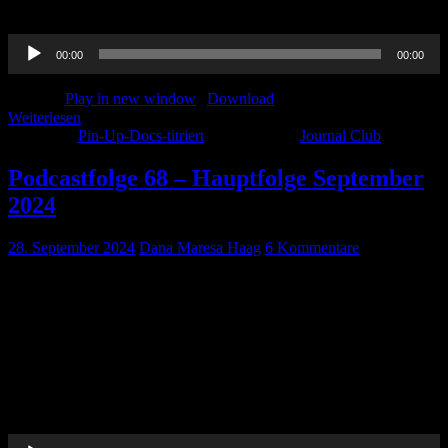
Ein weiterer Journal Club zum Einklang in den Herbst..
Audio-
00:00
00:00
Player
Podcast:
Play in new window
|
Download
Weiterlesen
Kategorie:
Pin-Up-Docs-titriert
Schlagwörter:
Journal Club
Podcastfolge 68 – Hauptfolge September
2024
28. September 2024
Dana Maresa Haag
6 Kommentare
In dieser Hauptfolge erwartet Euch ein Journal Club… Wer hätte
das gedacht 😉 … Aber wir haben auch weitere Themen für Euch:
Wir sprechen über das Projekt Orphan Anaesthesia der DGAI mit
Prof. Tino Münster, der das Projekt mit weiteren Kolleg*innen ins
Leben gerufen hat… https://www.orphananesthesia.eu/de/ Und zum
ersten Mal gibt es anlässlich einer anstehenden Facharzt-Prüfung
(Dana muss da jetzt […]
Audio-