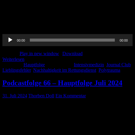
Journalclub, außerdem diskutieren wir die neue S3-Leitlinie
Polytrauma und sprechen mit einem spannenden Gast über
Nachhaltigkeit im Rettungsdienst. .. Und auch unser Lieblingsfehler
wird nicht fehlen. Hört rein in einen Beitrag mit Dr. Mark Weinert.
Viel Spaß beim […]
Audio-
00:00
00:00
Player
Podcast:
Play in new window
|
Download
Weiterlesen
Kategorie:
Hauptfolge
Schlagwörter:
Intensivmedizin
,
Journal Club
,
Lieblingsfehler
,
Nachhaltigkeit im Rettungsdienst
,
Polytrauma
Podcastfolge 66 – Hauptfolge Juli 2024
31. Juli 2024
Thorben Doll
Ein Kommentar
Schnapszahl! Folge 66! Diesen Monat reden wir mit Sebastian
Billig über Anästhesie bei Aortenklappenstenose, außerdem gibt es
alles zur arteriellen Punktion. Natürlich gibt es auch unseren Journal
Club und #meinlieblingsfehler Vermischtes EKG info: Studie
Fußgesundheit: