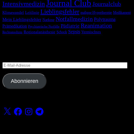
Journal Club
Intensivmedizin
Journalclub
Lieblingsfehler
Klimawandel
Leitlinie
maligne Hyperthermie
Medikament
Notfallmedizin
Polytrauma
Mein Lieblingsfehler
Narkose
Reanimation
Pädiatrie
Prämedikation
Psychiatrische Notfälle
Sepsis
Regionalanästhesie
Schock
Vermischtes
Rechtsmedizin
Blog via E-Mail abonnieren
Versäume keinen Beitrag
E-
Mail-
Adresse
Abonnieren
Folge uns
X
Facebook
Instagram
Telegram
Fördern