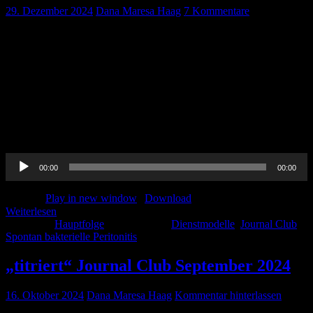
29. Dezember 2024
Dana Maresa Haag
7 Kommentare
Schon wieder ist ein Jahr voller Updates, Neuerungen und
Altbewährtem fast vorbei.. Im Dezember geht es neben dem
altbekannten Journal Club um Schichtzeiten in der Medizin.. Dafür
haben wir extra einen Arbeitsmediziner mit in unser Pin-up-docs
Boot geholt.. Zudem berichtet Ines über spontan bakterielle
Peritonitis. Vermischtes Journal Club: Dana Tienpratarn W,
Boonyingsatit M, Yuksen C, Leela-Amornsin S, Jamkrajang P,
Chrunarm […]
Audio-
00:00
00:00
Player
Podcast:
Play in new window
|
Download
Weiterlesen
Kategorie:
Hauptfolge
Schlagwörter:
Dienstmodelle
,
Journal Club
,
Spontan bakterielle Peritonitis
„titriert“ Journal Club September 2024
16. Oktober 2024
Dana Maresa Haag
Kommentar hinterlassen