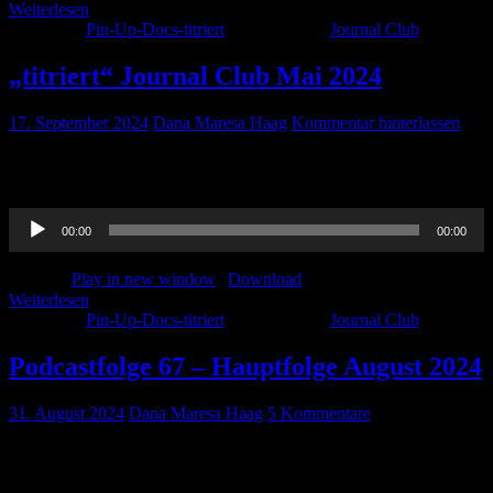
Weiterlesen
Kategorie:
Pin-Up-Docs-titriert
Schlagwörter:
Journal Club
„titriert“ Journal Club Mai 2024
17. September 2024
Dana Maresa Haag
Kommentar hinterlassen
Hier ist unser titrierter Journal Club aus dem Monat Mai 2024, viel
Spaß 🙂
Audio-
00:00
00:00
Player
Podcast:
Play in new window
|
Download
Weiterlesen
Kategorie:
Pin-Up-Docs-titriert
Schlagwörter:
Journal Club
Podcastfolge 67 – Hauptfolge August 2024
31. August 2024
Dana Maresa Haag
5 Kommentare
Auch in der Augusthitze gibt es wieder etwas frisches auf die
Ohren! Wie immer gibt es auch in Folge 67 wieder unseren