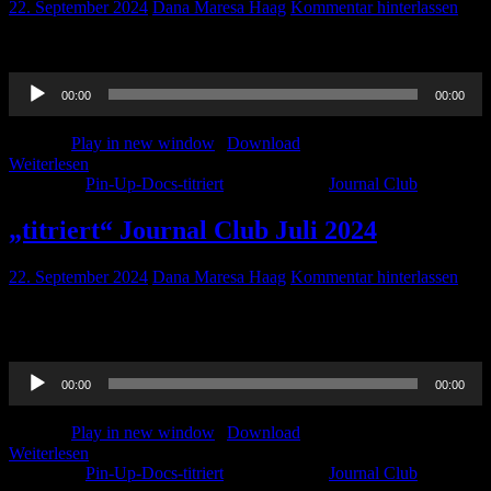
22. September 2024
Dana Maresa Haag
Kommentar hinterlassen
Ein neuer Monat.. Ein neuer Journal Club. Viel Spaß beim Hören…
Audio-
00:00
00:00
Player
Podcast:
Play in new window
|
Download
Weiterlesen
Kategorie:
Pin-Up-Docs-titriert
Schlagwörter:
Journal Club
„titriert“ Journal Club Juli 2024
22. September 2024
Dana Maresa Haag
Kommentar hinterlassen
Studien und ein kleiner Case Report warten hier auf Euch.. Viel
Spaß!
Audio-
00:00
00:00
Player
Podcast:
Play in new window
|
Download
Weiterlesen
Kategorie:
Pin-Up-Docs-titriert
Schlagwörter:
Journal Club