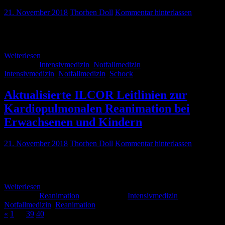
21. November 2018
Thorben Doll
Kommentar hinterlassen
Sehr gute Erklärung und sinnvolle Differenzierung der
Schockformen
Weiterlesen
Kategorie:
Intensivmedizin
,
Notfallmedizin
Schlagwörter:
Intensivmedizin
,
Notfallmedizin
,
Schock
Aktualisierte ILCOR Leitlinien zur
Kardiopulmonalen Reanimation bei
Erwachsenen und Kindern
21. November 2018
Thorben Doll
Kommentar hinterlassen
Schwerpunkt: Antiarrhythmika Mein Eindruck: „Nichts genaues
weiß man“
Weiterlesen
Kategorie:
Reanimation
Schlagwörter:
Intensivmedizin
,
Notfallmedizin
,
Reanimation
«
1
…
39
40
41