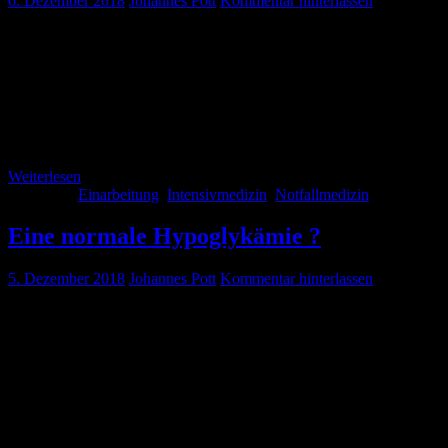
6. Dezember 2018
Johannes Pott
Kommentar hinterlassen
Das Jahr 2018 neigt sich dem Ende zu und damit stehen für viele
Assistenzärzte neue Rotationen auf dem Programm (Vorausgesetzt
es gibt in eurer Klinik einen funktionierend Rotationsplan). Für den
ein oder anderen wird es der erste Einsatz seines Lebens in einem
Funktionsbereich sein, in dem derjenige mit Notfallmedizin und akut
lebensgefährdeten Patienten in Kontakt kommt. Daher ist
verständlicherweise die […]
Weiterlesen
Kategorie:
Einarbeitung
,
Intensivmedizin
,
Notfallmedizin
Eine normale Hypoglykämie ?
5. Dezember 2018
Johannes Pott
Kommentar hinterlassen
Heute mal ein Fallbeispiel, welches uns innerhalb der letzten
Monate in unser ZNA ereilt hat. Ihr seid der der internistische
Dienstarzt und habt ca. 10 Stunden eures Dienstes mit ziemlich
vielen Lappalien verbracht, aber jetzt kommt euer Blut noch einmal
durch einen Telefonanruf in Wallung. Es meldet sich ein RTW und
kündigt einen Patienten an: 48 Jahre, therapierefraktäre
Hypoglykämie (bereits […]