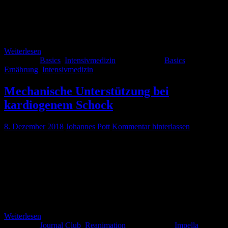
bilden uns nicht ein, dass ihr nach diesem Artikel mit Manfred über
Ernährung diskutieren könnt. Aber wir wollen versuchen euch
zumindest eine Idee von diesem häufig doch recht stiefmüttlich
behandelten Thema zu vermitteln.
Weiterlesen
Kategorie:
Basics
,
Intensivmedizin
Schlagwörter:
Basics
,
Ernährung
,
Intensivmedizin
Mechanische Unterstützung bei
kardiogenem Schock
8. Dezember 2018
Johannes Pott
Kommentar hinterlassen
Samstag ist Journal Club Zeit, zumindest bei uns auf dem Sofa. Wir
möchten euch einmal wöchentlich ein, unser Meinung nach,
wegweisendes Paper aus dem Bereich der Intensiv- , Notfallmedizin
oder Anästhesie präsentieren. Heute starten wir mit einer Publikation
unserer Kollegen der Universitätsmedizin Marburg, die untersucht
haben ob es einen Überlebensvorteil für Patienten im kardiogenen
Schock gibt, falls man Ihnen eine […]
Weiterlesen
Kategorie:
Journal Club
,
Reanimation
Schlagwörter:
Impella
,