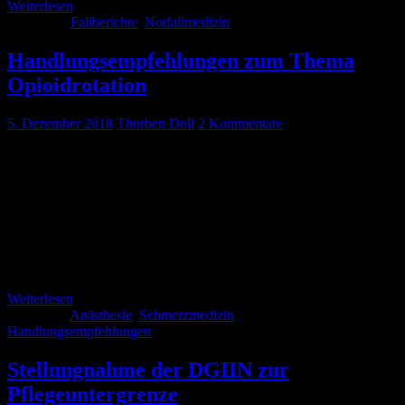
Weiterlesen
Kategorie:
Fallberichte
,
Notfallmedizin
Handlungsempfehlungen zum Thema
Opioidrotation
5. Dezember 2018
Thorben Doll
2 Kommentare
Jeder von uns nutzt Opioide fast täglich. 2015 wurde die S3
Leitlinie zur Langzeitverordnung von Opioiden bei
Nichttumorschmerz herrausgegeben. Trotzdem gibt es abseits vom
Tumorschmerz so gut wie keine Evidenz zu diesem Thema. Im
Rahmen von langanhaltenden Schmerzen mit hohem
Schmerzmittelbedarf kommt häufig die Opioidrotation zur
Anwendung. Gerade bei hohen Dosen kein ganz ungefährliches
Unterfangen. Umso spannender, dass das Deutsche […]
Weiterlesen
Kategorie:
Anästhesie
,
Schmerzmedizin
Schlagwörter:
Handlungsempfehlungen
Stellungnahme der DGIIN zur
Pflegeuntergrenze