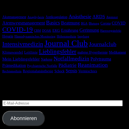
Schlagwörter
Anästhesie
ARDS
Akutmanagement
Antikoagulation
Anaphylaxie
Atemnot
Basics
Atemwegsmanagement
Beatmung
COVID
Corona
BGA
Blutung
COVID-19
Gerinnung
Ernährung
EKG
CRM
DOAK
Harnwegsinfekt
Heparin
Hämodynamisches Monitoring
Höhenmedizin
Impfung
Journal Club
Intensivmedizin
Journalclub
Lieblingsfehler
Klimawandel
Leitlinie
maligne Hyperthermie
Medikament
Notfallmedizin
Polytrauma
Mein Lieblingsfehler
Narkose
Reanimation
Pädiatrie
Prämedikation
Psychiatrische Notfälle
Sepsis
Regionalanästhesie
Schock
Vermischtes
Rechtsmedizin
Blog via E-Mail abonnieren
Versäume keinen Beitrag
E-
Mail-
Adresse
Abonnieren