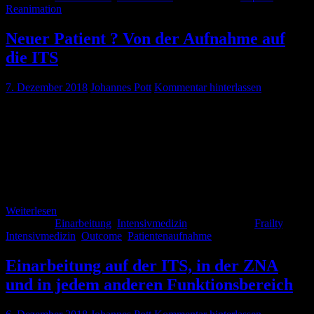
Reanimation
Neuer Patient ? Von der Aufnahme auf
die ITS
7. Dezember 2018
Johannes Pott
Kommentar hinterlassen
Über kurz oder lang wird es euch ereilen, wir nennen es das „First-
Commander“-Telefon oder auch die Kümmerungshotline. Auf
diesem Telefon werden euch jeder Rettungsdienst, jeder Dienstarzt
jeder Fachabteilung, die Pflege, die ZNA, im Zweifel irgendwelche
Hausärzte oder auch gerne mal Ärzte anderer Krankenhäuser
anrufen. Das Ziel des Anrufes ist immer das selbe, ihr sollt euch
kümmern oder einen Patienten übernehmen. […]
Weiterlesen
Kategorie:
Einarbeitung
,
Intensivmedizin
Schlagwörter:
Frailty
,
Intensivmedizin
,
Outcome
,
Patientenaufnahme
Einarbeitung auf der ITS, in der ZNA
und in jedem anderen Funktionsbereich