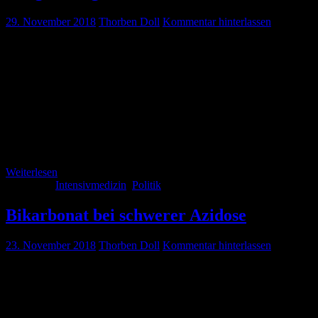
29. November 2018
Thorben Doll
Kommentar hinterlassen
Die sehr durchdachte Stellungnahme der DGIIN zur
Pflegepersonaluntergrenze (PPU). Kernpunkte: Neben einer
Verbesserung der Arbeitsbedingungen muss auch eine Verbesserung
der Lohnstruktur erfolgen; Außerdem praxisnahe Akademisierung
des Pflegeberufes, insbesondere in Risikobereichen Die PPU könnte
zu einer deutschlandweiten Sperrung von ITS Betten führen. Die
PPU könnte zu einem vermehrten Einsatz an Zeitarbeitskräften
führen Die DGIIN fordert eine Schließung von kleinen wenig
leistungsfähigen […]
Weiterlesen
Kategorie:
Intensivmedizin
,
Politik
Bikarbonat bei schwerer Azidose
23. November 2018
Thorben Doll
Kommentar hinterlassen
Spannende Studie über Bikarbonat bei schwerer metabolischer
Azidose aus the lancet. Kernaussage: Bei pH < 7.20 und moderatem
bis schweren akuten Nierenversagen zeigen sich Trends zu einem
besseren Outcome. Gründe hierfür könnten ein seltener