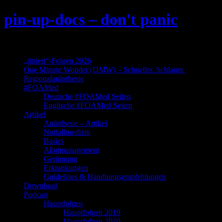
Skip
pin-up-docs – don't panic
to
content
Perioperative-, Intensiv- und Notfallmedizin
„titriert“-Folgen 2026
One Minute Wonder (OMW) – Schneller. Schlauer.
Regionalanästhesie
#FOAMed
Deutsche #FOAMed Seiten
Englische #FOAMed Seiten
Artikel
Anästhesie – Artikel
Notfallmedizin
Basics
Akutmanagement
Gerinnung
Erkrankungen
Guidelines & Handlungsempfehlungen
Download
Podcast
Hauptfolgen
Hauptfolgen 2019
Hauptfolgen 2020