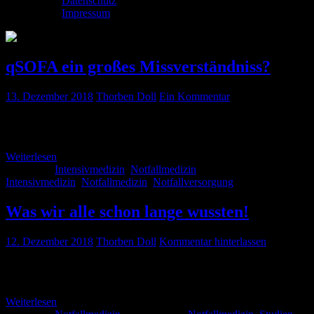
Datenschutz
Impressum
qSOFA ein großes Missverständniss?
13. Dezember 2018
Thorben Doll
Ein Kommentar
Die Geschichte des qSOFA Score eine Geschichte voller
Missverständnisse?
Weiterlesen
Kategorie:
Intensivmedizin
,
Notfallmedizin
Schlagwörter:
Intensivmedizin
,
Notfallmedizin
,
Notfallversorgung
Was wir alle schon lange wussten!
12. Dezember 2018
Thorben Doll
Kommentar hinterlassen
Der Blick einer erfahrenen Notaufnahme Schwester ist einem
strukturierten Triage-System überlegen.
Weiterlesen