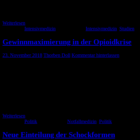
erforderlicher Einsatz von Dialyseverfahren oder ein besseres
Ansprechen auf Vasopressoren sein. Habt ihr hierzu eigene
Erfahrungswerte?
Weiterlesen
Kategorie:
Intensivmedizin
Schlagwörter:
Intensivmedizin
,
Studien
Gewinnmaximierung in der Opioidkrise
23. November 2018
Thorben Doll
Kommentar hinterlassen
Zwar haben wir in Deutschland mit der Arzneimittelpreisverordnung
(AMPreisV im AMG) einen mehr oder weniger wirksamen
Kontrollmechanismus. ABER: Wir alle müssen aufpassen, dass die
Pharmaindustrie uns nicht diktiert was ein Menschenleben kostet.
Evzio ist übrigens ein Naloxon Autoinjektor. Eine Ampulle Naloxon
kostet in Deutschland ca. 5,20€ (Einzelhandel). Kalèo lässt sich also
nicht die Entwicklung eines Medikamentes (patentiert 1961) oder
eines […]
Weiterlesen
Kategorie:
Politik
Schlagwörter:
Notfallmedizin
,
Politik
Neue Einteilung der Schockformen