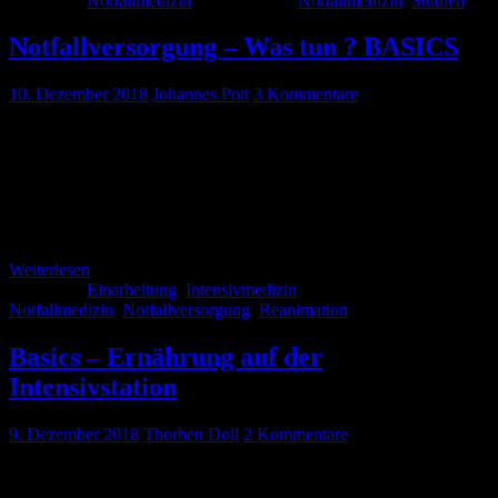
Kategorie:
Notfallmedizin
Schlagwörter:
Notfallmedizin
,
Studien
Notfallversorgung – Was tun ? BASICS
10. Dezember 2018
Johannes Pott
3 Kommentare
Mittlerweile seid ihr gut auf der Intensiv oder in eurer ZNA
eingearbeitet und könnt zielsicher entscheiden, ob ein Patient zu
euch soll oder vielleicht doch auf der IMC ausreichend gut
überwacht wird. Euer Oberarzt findet, dass ihr also bereit für euren
ersten alleinigen Dienst an der Front seid. In der ZNA und im Haus
hat ein Assistent im 1. Jahr […]
Weiterlesen
Kategorie:
Einarbeitung
,
Intensivmedizin
Schlagwörter:
Notfallmedizin
,
Notfallversorgung
,
Reanimation
Basics – Ernährung auf der
Intensivstation
9. Dezember 2018
Thorben Doll
2 Kommentare
Erinnert ihr euch an Pfleger Manfred? Genau der hypertrophe
Pfleger, der euch die ganze Zeit mit den Ernährung genervt hat. Wir