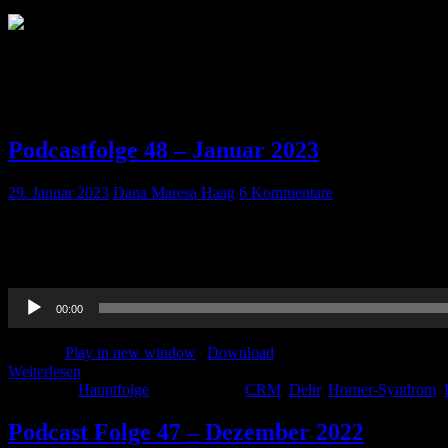
Autor:
Dana Maresa Haag
Dana - Die Liebe für die AINS begann schon mit dem FSJ im Rettung
Podcastfolge 48 – Januar 2023
29. Januar 2023
Dana Maresa Haag
6 Kommentare
Hallo und herzlich Willkommen auch im neuen Jahr. 2023 und wir h
die wir besprechen und für Euch versuchen zusammenzufassen! In di
Audio-
00:00
Player
Podcast:
Play in new window
|
Download
Weiterlesen
Kategorie:
Hauptfolge
Schlagwörter:
CRM
,
Delir
,
Horner-Syndrom
,
Podcast Folge 47 – Dezember 2022