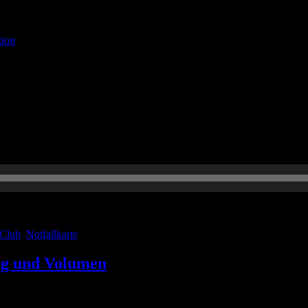
tion
iner neuen Hauptfolge unseres Podcasts. Es gibt wie immer unseren b
rnblutungen. Außerdem präsentieren wir eine Notfallkarte in Zusammen
 Club
,
Notfallkarte
ng und Volumen