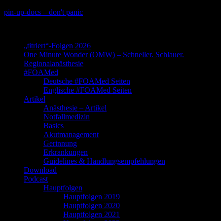
Skip
pin-up-docs – don't panic
to
Perioperative-, Intensiv- und Notfallmedizin
content
„titriert“-Folgen 2026
One Minute Wonder (OMW) – Schneller. Schlauer.
Regionalanästhesie
#FOAMed
Deutsche #FOAMed Seiten
Englische #FOAMed Seiten
Artikel
Anästhesie – Artikel
Notfallmedizin
Basics
Akutmanagement
Gerinnung
Erkrankungen
Guidelines & Handlungsempfehlungen
Download
Podcast
Hauptfolgen
Hauptfolgen 2019
Hauptfolgen 2020
Hauptfolgen 2021