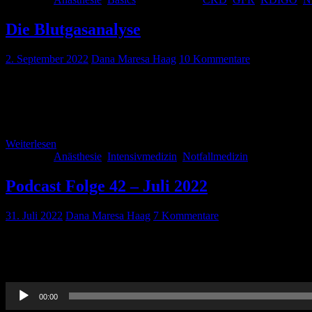
Die Blutgasanalyse
2. September 2022
Dana Maresa Haag
10 Kommentare
Die Blutgasanalyse ist ein Point-of-care-Verfahren und stellt eine 
Verfügung. Sie bildet damit einen wesentlichen wenn nicht sogar unu
euch einen Überblick über die relevanten Parameter, pathologischen
Weiterlesen
Kategorie:
Anästhesie
,
Intensivmedizin
,
Notfallmedizin
Schlagwörter
Podcast Folge 42 – Juli 2022
31. Juli 2022
Dana Maresa Haag
7 Kommentare
Zwar sorgt der Podcast nicht allein für Abkühlung in diesem heiße
Studien und Themen vorgestellt bekommt: Thorben hat für Euch ein 
Audio-
00:00
Player