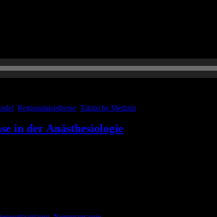
e für Euch: Wir sprechen über taktische Medizin, Supplementiva bei Re
ieder viele spannende Themen vorstellen, Studien besprechen und natü
ndel
,
Regionalanästhesie
,
Taktische Medizin
e in der Anästhesiologie
örper zuständig. So reguliert sie zum Beispiel den Wasser- und Elektrol
d doch sind die Schäden immens, die sie dem Körper zufügen können.
ierenerkrankung
,
Nierenversagen