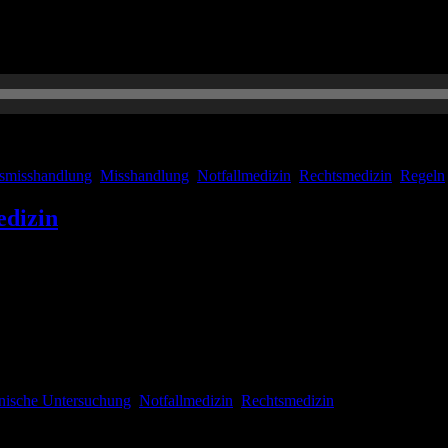
bei unser Journal Club, außerdem die notfallmedizinisch-rechtsmediz
hes Management der Eklampsie sowie ganz viele Regeln zum Notfallma
smisshandlung
,
Misshandlung
,
Notfallmedizin
,
Rechtsmedizin
,
Regeln
edizin
örper und das Sezieren. Doch das ist bei weitem nicht alles, was die 
nten Eigenschaften der rechtsmedizinischen Untersuchung herausstellen
inische Untersuchung
,
Notfallmedizin
,
Rechtsmedizin