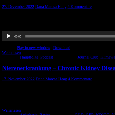
27. Dezember 2022
Dana Maresa Haag
5 Kommentare
Last but not least haben wir zum Ende des Jahres noch tolle Beiträg
beim Hören und einen guten Rutsch ins neue Jahr, in dem wir Euch w
Audio-
00:00
Player
Podcast:
Play in new window
|
Download
Weiterlesen
Kategorie:
Hauptfolge
,
Podcast
Schlagwörter:
Journal Club
,
Klimawa
Nierenerkrankung – Chronic Kidney Diseas
17. November 2022
Dana Maresa Haag
4 Kommentare
Die Niere ist sowohl für exokrine als auch endokrine Funktionen im K
Volksmund nach verursachen Nierenerkrankungen keine Schmerzen un
frühzeitig zu erkennen und zu behandeln. […]
Weiterlesen
Kategorie:
Anästhesie
,
Basics
Schlagwörter:
CKD
,
GFR
,
KDIGO
,
N