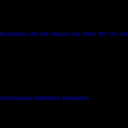
 wieder Kopfschmerzen bereiten kann, ist das der Volumentherapie. Zu
rn“, aber natürlich auch keinen „Fisch“ auf dem Trockenen produzieren.
es Monitoring
,
HPI
,
HZV
,
MostCare
,
PAK
,
PiCCO
,
PPV
,
SVV
,
Vigi
em es aber wichtig ist, sich doch zumindest in Grundzügen auszukenn
einen Überblick über die wichtigsten Aspekte dieses Themas geben un
sche Untersuchung
,
Notfallmedizin
,
Rechtsmedizin