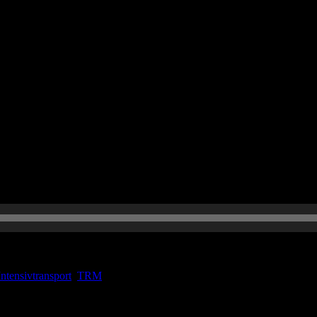
sdienst!
aben immer noch Bock für Euch FOAMed zu machen. Es warten viele co
eser Folge sprechen wir über das große Thema Delir, über den Intens
Intensivtransport
,
TRM