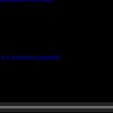
Zusammenschau von Laborparametern zur Überwachung der respiratorisch
mgänglichen Teil der modernen Diagnostik in der Anästhesiologie, Inte
 Veränderungen und therapeutischen Optionen geben. […]
:
BGA
,
Blutgasanalyse
,
Labormedizin
n Monat, aber nehmt Euch ein kühles Getränk und lasst die Beine im 
Interview mit Jürgen Knapp aufgenommen, in dem es um den Vergleich 