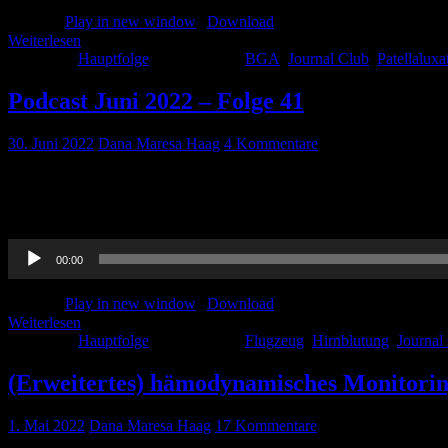
Podcast:
Play in new window
|
Download
Weiterlesen
Kategorie:
Hauptfolge
Schlagwörter:
BGA
,
Journal Club
,
Patellaluxa
Podcast Juni 2022 – Folge 41
30. Juni 2022
Dana Maresa Haag
4 Kommentare
Nun geht es wieder ran an die CME-Punkte und Bescheinigungen mit e
Notfälle bei Linienflügen und einen Beitrag von Paula zum Thema Hi
Audio-
00:00
Player
Podcast:
Play in new window
|
Download
Weiterlesen
Kategorie:
Hauptfolge
Schlagwörter:
Flugzeug
,
Hirnblutung
,
Journal
(Erweitertes) hämodynamisches Monitori
1. Mai 2022
Dana Maresa Haag
17 Kommentare