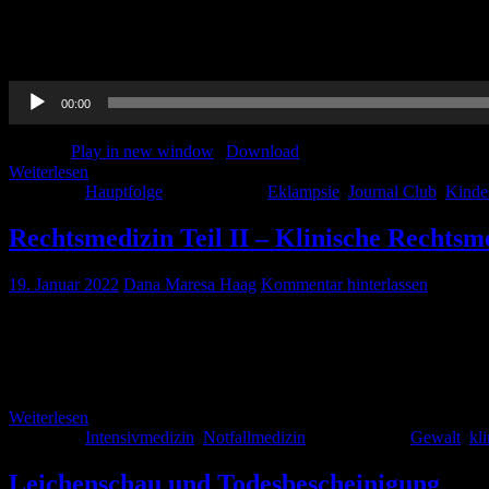
Auch im Februar gibt es wieder spannende Themen: Wie immer mit da
Kindesmisshandlung, weitere Themen sind klinisches und präklinisc
Audio-
00:00
Player
Podcast:
Play in new window
|
Download
Weiterlesen
Kategorie:
Hauptfolge
Schlagwörter:
Eklampsie
,
Journal Club
,
Kinde
Rechtsmedizin Teil II – Klinische Rechtsm
19. Januar 2022
Dana Maresa Haag
Kommentar hinterlassen
Wenn man über Rechtsmedizin spricht, dann denkt man immer an tote K
die Aspekte der klinischen Rechtsmedizin beschreiben und die releva
Rechtmediziner*in nicht immer […]
Weiterlesen
Kategorie:
Intensivmedizin
,
Notfallmedizin
Schlagwörter:
Gewalt
,
kl
Leichenschau und Todesbescheinigung