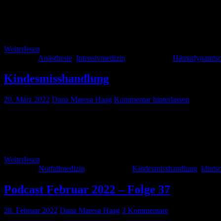
Ein anästhesiologisches und intensivmedizinisches Thema, das immer
schließlich wollen wir die Patientin/den Patienten nicht „überwässe
die uns vor allem in der Klinik gegeben sind, […]
Weiterlesen
Kategorie:
Anästhesie
,
Intensivmedizin
Schlagwörter:
Hämodynamisch
Kindesmisshandlung
20. März 2022
Dana Maresa Haag
Kommentar hinterlassen
Ein Thema, mit dem man sich lieber nicht beschäftigen würde, bei d
und Gewalt gegenüber Kindern. Wir wollen Euch mit diesem Artikel 
umgehen […]
Weiterlesen
Kategorie:
Notfallmedizin
Schlagwörter:
Kindesmisshandlung
,
klini
Podcast Februar 2022 – Folge 37
28. Februar 2022
Dana Maresa Haag
3 Kommentare